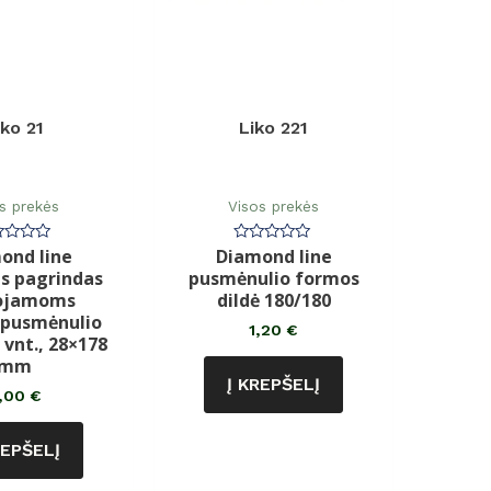
iko 21
Liko 221
s prekės
Visos prekės
ond line
Diamond line
rtinimas:
Įvertinimas:
0
s pagrindas
pusmėnulio formos
iš
5
uojamoms
dildė 180/180
 pusmėnulio
1,20
€
 vnt., 28×178
mm
Į KREPŠELĮ
,00
€
REPŠELĮ