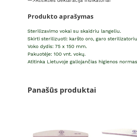
—>
Atitikties deklaracija indikatoriai
Produkto aprašymas
Sterilizavimo vokai su skaidriu langeliu.
Skirti sterilizuoti: karšto oro, garo sterilizatori
Voko dydis: 75 x 150 mm.
Pakuotėje: 100 vnt. vokų.
Atitinka Lietuvoje galiojančias higienos normas
Panašūs produktai