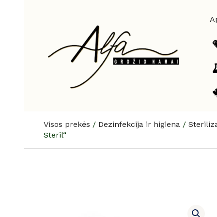
Pereiti
prie
A
turinio
Visos prekės
/
Dezinfekcija ir higiena
/
Sterili
Steril“