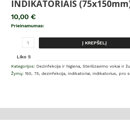
INDIKATORIAIS (75x150mm) 
Sterilizavimo
vokai
10,00
€
su
Prieinamumas:
skaidriu
langeliu
SU
Į KREPŠELĮ
INDIKATORIAIS
Liko 5
(75x150mm)
„PRO
Kategorijos:
Dezinfekcija ir higiena
,
Sterilizavimo vokai ir ž
Steril“
Žymų:
150
,
75
,
dezinfekcija
,
indikatoriai
,
indikatorius
,
pro st