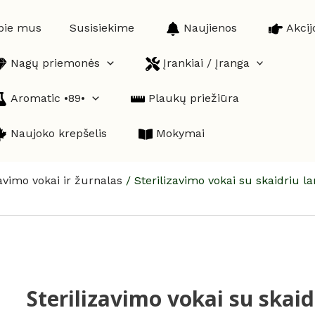
pie mus
Susisiekime
Naujienos
Akcij
Nagų priemonės
Įrankiai / Įranga
Aromatic •89•
Plaukų priežiūra
Naujoko krepšelis
Mokymai
zavimo vokai ir žurnalas
/
Sterilizavimo vokai su skaidriu
Sterilizavimo vokai su skaid
produkto
kiekis: