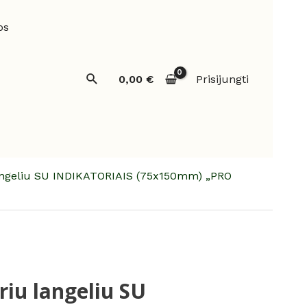
os
Paieška
0,00
€
Prisijungti
 langeliu SU INDIKATORIAIS (75x150mm) „PRO
riu langeliu SU