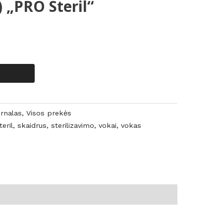
„PRO Steril“
urnalas
,
Visos prekės
eril
,
skaidrus
,
sterilizavimo
,
vokai
,
vokas