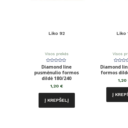
Liko 92
Liko 
Visos prekės
Visos p
Diamond line
Diamond li
Įvertinimas:
Įvertin
0
0
pusmėnulio formos
formos dild
iš
iš
5
5
dildė 180/240
1,20
1,20
€
Į KREP
Į KREPŠELĮ