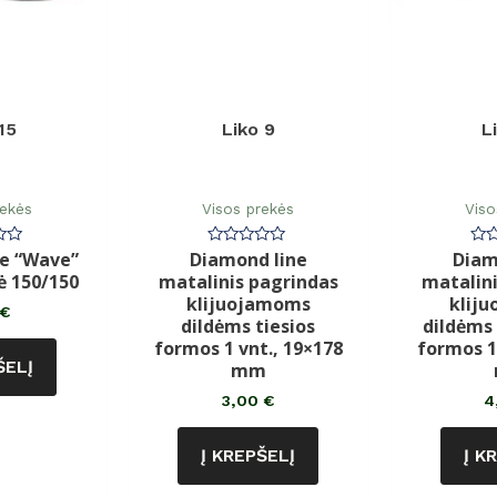
15
Liko 9
L
rekės
Visos prekės
Viso
ne “Wave”
Diamond line
Diam
imas:
Įvertinimas:
Įve
0
0
ė 150/150
matalinis pagrindas
matalini
iš
iš
5
5
klijuojamoms
klij
€
dildėms tiesios
dildėms
formos 1 vnt., 19×178
formos 1
ŠELĮ
mm
3,00
€
4
Į KREPŠELĮ
Į K