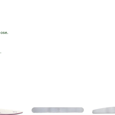
uose.
.