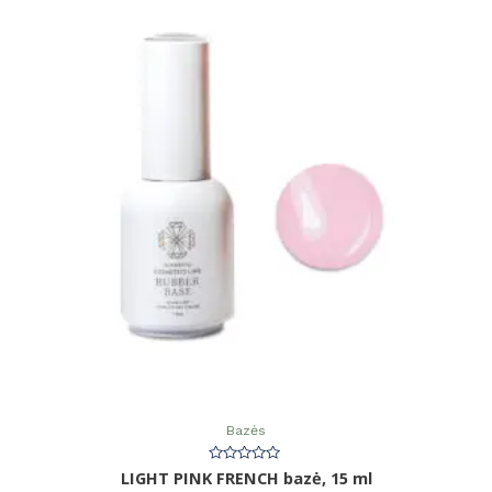
Bazės
Įvertinimas:
LIGHT PINK FRENCH bazė, 15 ml
0