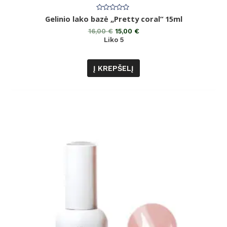
Įvertinimas:
Gelinio lako bazė „Pretty coral“ 15ml
0
iš
16,00
€
15,00
€
5
Liko 5
Į KREPŠELĮ