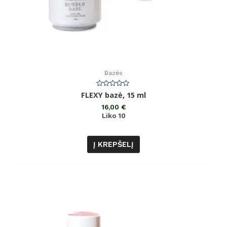
Bazės
Įvertinimas:
FLEXY bazė, 15 ml
0
iš
16,00
€
5
Liko 10
Į KREPŠELĮ