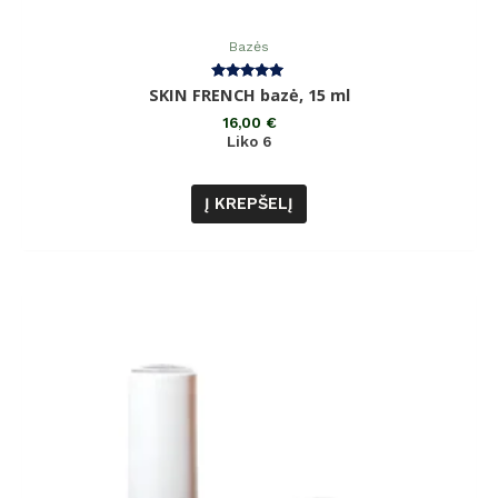
Bazės
Įvertinimas:
SKIN FRENCH bazė, 15 ml
5.00
iš 5
16,00
€
Liko 6
Į KREPŠELĮ