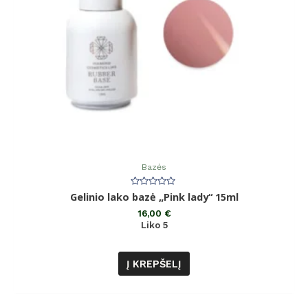
Bazės
Įvertinimas:
Gelinio lako bazė „Pink lady“ 15ml
0
iš
16,00
€
5
Liko 5
Į KREPŠELĮ