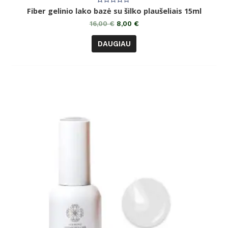
Įvertinimas:
Fiber gelinio lako bazė su šilko plaušeliais 15ml
0
iš
16,00
€
8,00
€
5
DAUGIAU