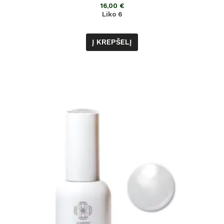
iš
16,00
€
5
Liko 6
Į KREPŠELĮ