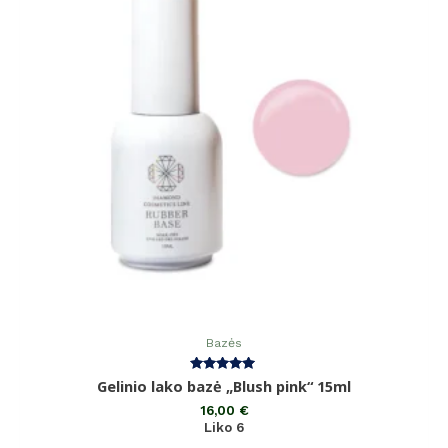
Bazės
Įvertinimas:
Gelinio lako bazė „Blush pink“ 15ml
5.00
iš 5
16,00
€
Liko 6