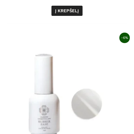
Į KREPŠELĮ
-6%