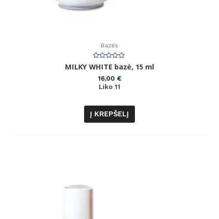
Bazės
Įvertinimas:
MILKY WHITE bazė, 15 ml
0
iš
16,00
€
5
Liko 11
Į KREPŠELĮ