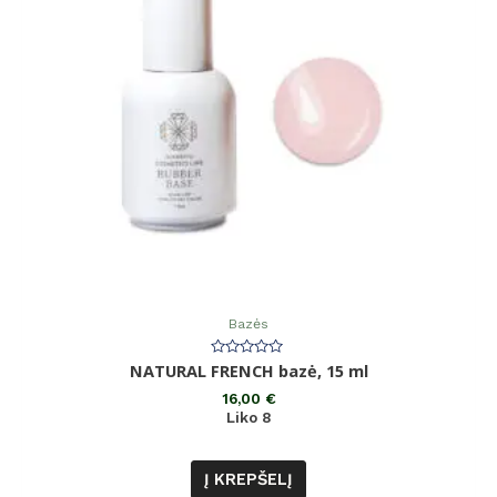
Bazės
Įvertinimas:
NATURAL FRENCH bazė, 15 ml
0
iš
16,00
€
5
Liko 8
Į KREPŠELĮ