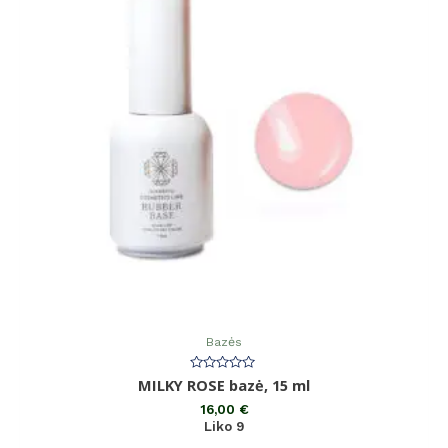
Bazės
Įvertinimas:
MILKY ROSE bazė, 15 ml
0
iš
16,00
€
5
Liko 9