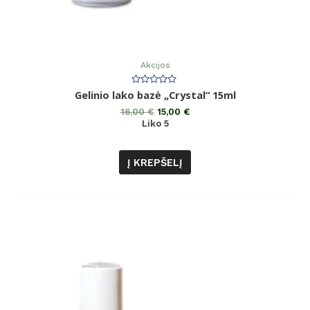
Akcijos
Įvertinimas:
Gelinio lako bazė „Crystal“ 15ml
0
iš
16,00
€
15,00
€
5
Liko 5
Į KREPŠELĮ