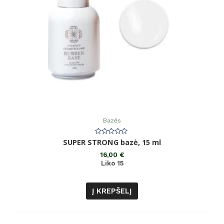
Bazės
Įvertinimas:
SUPER STRONG bazė, 15 ml
0
iš
16,00
€
5
Liko 15
Į KREPŠELĮ