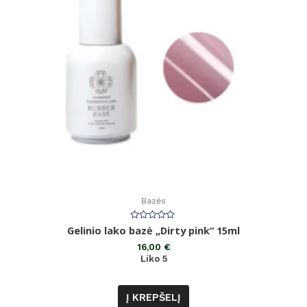
Bazės
Įvertinimas:
Gelinio lako bazė „Dirty pink“ 15ml
0
iš
16,00
€
5
Liko 5
Į KREPŠELĮ