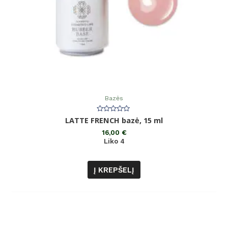
Bazės
Įvertinimas:
LATTE FRENCH bazė, 15 ml
0
iš
16,00
€
5
Liko 4
Į KREPŠELĮ