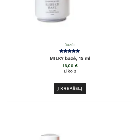
Bazės
Įvertinimas:
MILKY bazė, 15 ml
5.00
iš 5
16,00
€
Liko 2
Į KREPŠELĮ