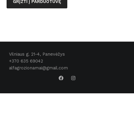
GRĮŽTI Į PARDUOTUVĘ
Vilniaus g. 21-4, Panevėžys
+370 635 69042
alfagrozionamai@gmail.com