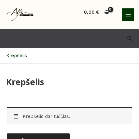
Pereiti
MAI
prie
0,00
€
MEN
turinio
Paie
Krepšelis
Krepšelis
Krepšelis dar tuščias.