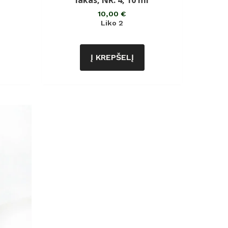
lakas, NR. 4, 10 ml
iš
5
10,00
€
Liko 2
Į KREPŠELĮ