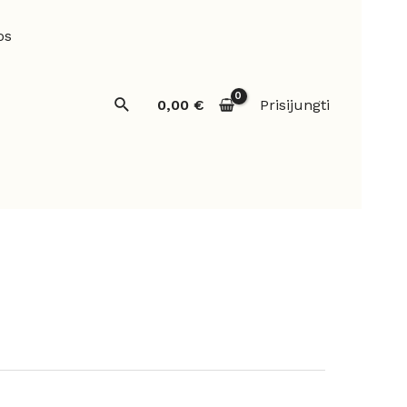
os
Paieška
0,00
€
Prisijungti