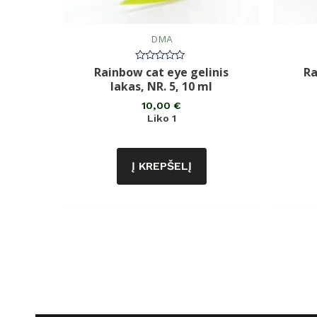
DMA
Rainbow cat eye gelinis
Ra
Įvertinimas:
0
lakas, NR. 5, 10 ml
iš
5
10,00
€
Liko 1
Į KREPŠELĮ