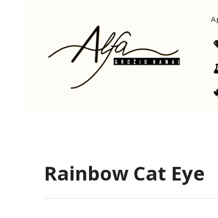
Pereiti
prie
A
turinio
Rainbow Cat Eye