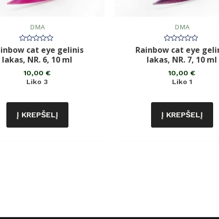
DMA
DMA
inbow cat eye gelinis
Rainbow cat eye geli
Įvertinimas:
Įvertinimas:
0
0
lakas, NR. 6, 10 ml
lakas, NR. 7, 10 ml
iš
iš
5
5
10,00
€
10,00
€
Liko 3
Liko 1
Į KREPŠELĮ
Į KREPŠELĮ