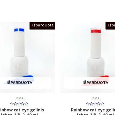
Išparduota
Išp
IŠPARDUOTA
IŠPARDUOTA
DMA
DMA
inbow cat eye gelinis
Rainbow cat eye geli
Įvertinimas:
Įvertinimas:
0
0