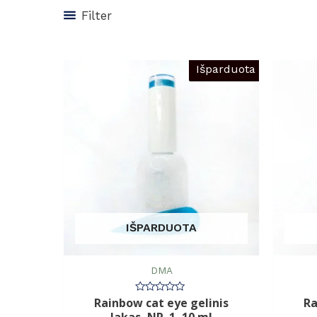
Filter
Išparduota
IŠPARDUOTA
DMA
Rainbow cat eye gelinis
Ra
Įvertinimas:
0