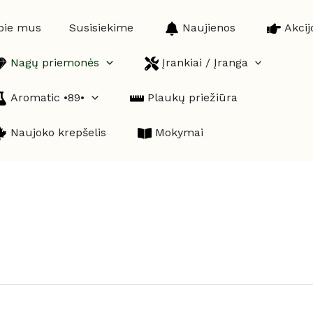
pie mus
Susisiekime
Naujienos
Akcij
Nagų priemonės
Įrankiai / Įranga
Aromatic •89•
Plaukų priežiūra
Naujoko krepšelis
Mokymai