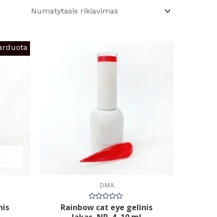
arduota
DMA
nis
Rainbow cat eye gelinis
Įvertinimas:
0