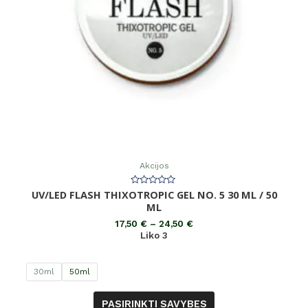
Akcijos
UV/LED FLASH THIXOTROPIC GEL NO. 5 30 ML / 50
Įvertinimas:
0
ML
iš
5
17,50
€
–
24,50
€
Liko 3
30ml
50ml
PASIRINKTI SAVYBES