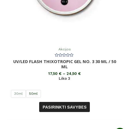
Akcijos
UV/LED FLASH THIXOTROPIC GEL NO. 3 30 ML / 50
Įvertinimas:
0
ML
iš
5
17,50
€
–
24,50
€
Liko 3
30ml
50ml
PASIRINKTI SAVYBES