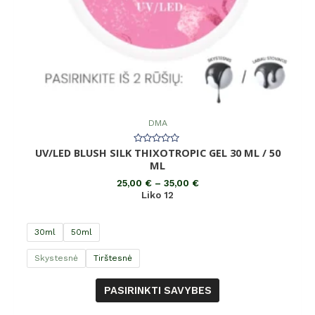
DMA
UV/LED BLUSH SILK THIXOTROPIC GEL 30 ML / 50
Įvertinimas:
0
ML
iš
5
25,00
€
–
35,00
€
Liko 12
30ml
50ml
Skystesnė
Tirštesnė
PASIRINKTI SAVYBES