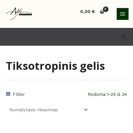
Pereiti
MAI
prie
0,00
€
MEN
turinio
Paie
Tiksotropinis gelis
Filter
Rodoma 1–25 iš 34