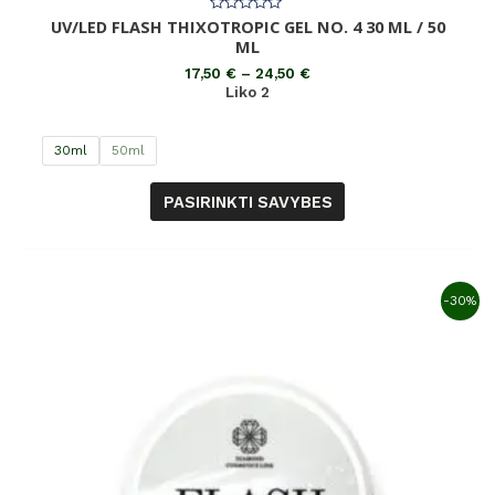
UV/LED FLASH THIXOTROPIC GEL NO. 4 30 ML / 50
Įvertinimas:
0
ML
iš
5
17,50
€
–
24,50
€
Liko 2
30ml
50ml
PASIRINKTI SAVYBES
-30%