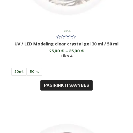
DMA
Įvertinimas:
UV / LED Modeling clear crystal gel 30 ml / 50 ml
0
iš
25,00
€
–
35,00
€
5
Liko 4
30ml
50ml
PASIRINKTI SAVYBES