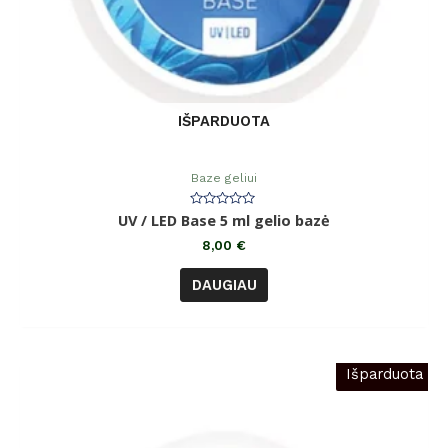
IŠPARDUOTA
Baze geliui
Įvertinimas:
UV / LED Base 5 ml gelio bazė
0
iš
8,00
€
5
DAUGIAU
Išparduota