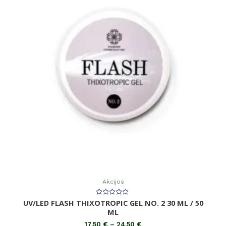
Akcijos
UV/LED FLASH THIXOTROPIC GEL NO. 2 30 ML / 50
Įvertinimas:
0
ML
iš
5
17,50
€
–
24,50
€