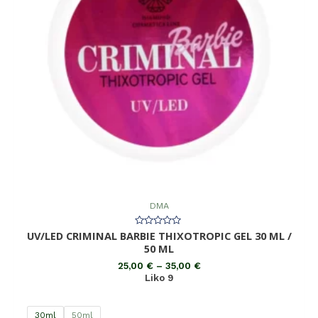
DMA
UV/LED CRIMINAL BARBIE THIXOTROPIC GEL 30 ML /
Įvertinimas:
0
50 ML
iš
5
25,00
€
–
35,00
€
Liko 9
30ml
50ml