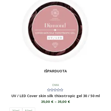
IŠPARDUOTA
DMA
Įvertinimas:
UV / LED Cover skin silk thixotropic gel 30 / 50 ml
0
iš
25,00
€
–
35,00
€
5
30ml
50ml