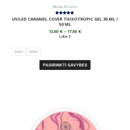
Akcija 50 proc
UV/LED CARAMEL COVER THIXOTROPIC GEL 30 ML /
Įvertinimas:
5.00
50 ML
iš 5
12,50
€
–
17,50
€
Liko 2
30ml
50ml
PASIRINKTI SAVYBES