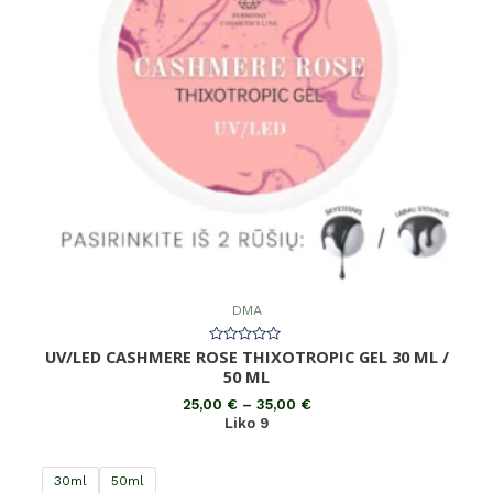
DMA
UV/LED CASHMERE ROSE THIXOTROPIC GEL 30 ML /
Įvertinimas:
0
50 ML
iš
5
25,00
€
–
35,00
€
Liko 9
30ml
50ml