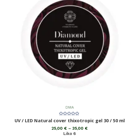
DMA
Įvertinimas:
UV / LED Natural cover thixotropic gel 30 / 50 ml
0
iš
25,00
€
–
35,00
€
5
Liko 6