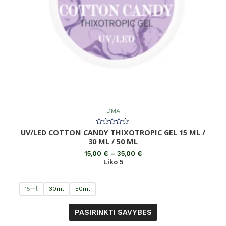
DMA
UV/LED COTTON CANDY THIXOTROPIC GEL 15 ML /
Įvertinimas:
0
30 ML / 50 ML
iš
5
15,00
€
–
35,00
€
Liko 5
15ml
30ml
50ml
PASIRINKTI SAVYBES