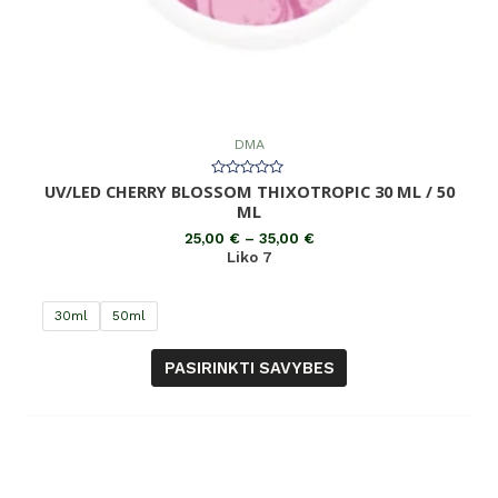
DMA
UV/LED CHERRY BLOSSOM THIXOTROPIC 30 ML / 50
Įvertinimas:
0
ML
iš
5
25,00
€
–
35,00
€
Liko 7
30ml
50ml
PASIRINKTI SAVYBES