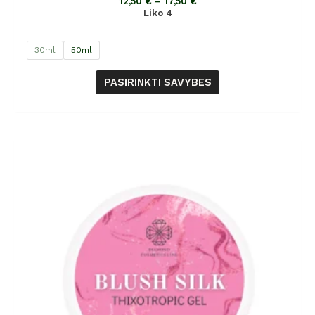
12,50
€
–
17,50
€
5
Liko 4
30ml
50ml
PASIRINKTI SAVYBES