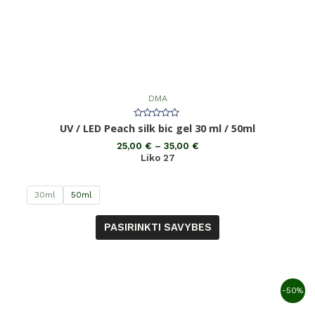
DMA
Įvertinimas:
UV / LED Peach silk bic gel 30 ml / 50ml
0
iš
25,00
€
–
35,00
€
5
Liko 27
30ml
50ml
PASIRINKTI SAVYBES
-50%