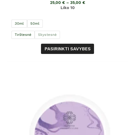
iš
25,00
€
–
35,00
€
5
Liko 10
30ml
50ml
Tirštesnė
Skystesnė
PASIRINKTI SAVYBES