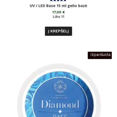
Įvertinimas:
UV / LED Base 15 ml gelio bazė
5.00
iš 5
17,00
€
Liko 11
Į KREPŠELĮ
Išparduota