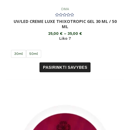
DMA
UV/LED CREME LUXE THIXOTROPIC GEL 30 ML / 50
Įvertinimas:
0
ML
iš
5
25,00
€
–
35,00
€
Liko 7
30ml
50ml
PASIRINKTI SAVYBES