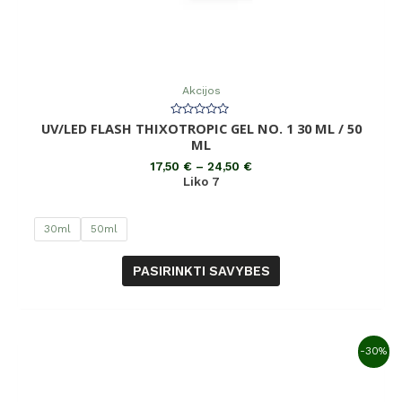
Akcijos
UV/LED FLASH THIXOTROPIC GEL NO. 1 30 ML / 50
Įvertinimas:
0
ML
iš
5
17,50
€
–
24,50
€
Liko 7
30ml
50ml
PASIRINKTI SAVYBES
-30%