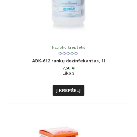
Naujoko krepšelis
Įvertinimas:
ADK-612 rankų dezinfekantas, 1l
0
iš
7,50
€
5
Liko 3
Į KREPŠELĮ