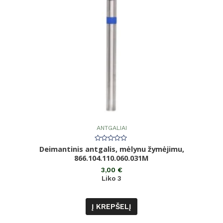
ANTGALIAI
Deimantinis antgalis, mėlynu žymėjimu,
Įvertinimas:
0
866.104.110.060.031M
iš
5
3,00
€
Liko 3
Į KREPŠELĮ