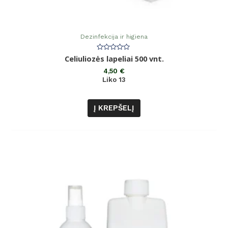
Dezinfekcija ir higiena
Įvertinimas:
Celiuliozės lapeliai 500 vnt.
0
iš
4,50
€
5
Liko 13
Į KREPŠELĮ