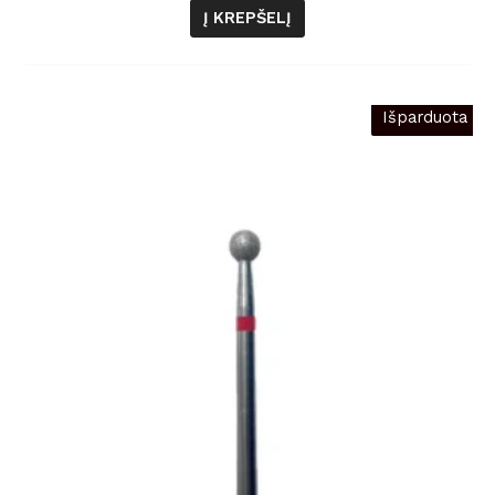
Į KREPŠELĮ
Išparduota