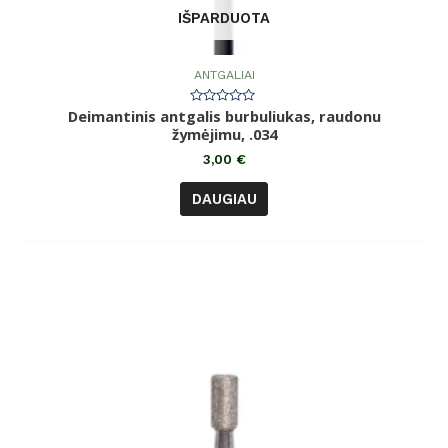
IŠPARDUOTA
ANTGALIAI
Deimantinis antgalis burbuliukas, raudonu
Įvertinimas:
0
žymėjimu, .034
iš
5
3,00
€
DAUGIAU