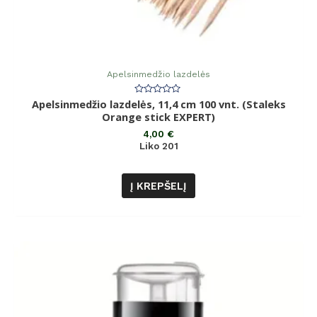
Apelsinmedžio lazdelės
Apelsinmedžio lazdelės, 11,4 cm 100 vnt. (Staleks
Įvertinimas:
0
Orange stick EXPERT)
iš
5
4,00
€
Liko 201
Į KREPŠELĮ