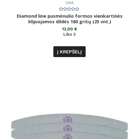
DMA
Diamond line pusmėnulio formos vienkartinės
Įvertinimas:
0
klijuojamos dildės 180 gritų (25 vnt.)
iš
5
12,00
€
Liko 3
Į KREPŠELĮ