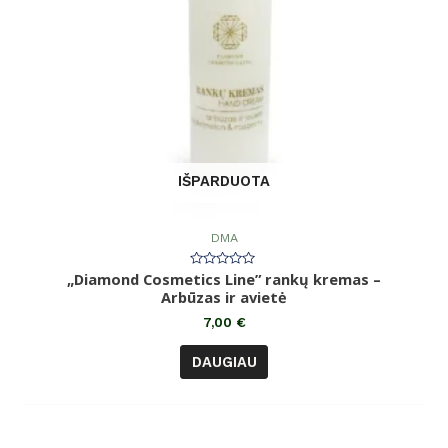
IŠPARDUOTA
DMA
„Diamond Cosmetics Line” rankų kremas –
Įvertinimas:
0
Arbūzas ir avietė
iš
5
7,00
€
DAUGIAU