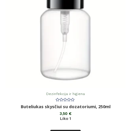
Dezinfekcija ir higiena
Įvertinimas:
Buteliukas skysčiui su dozatoriumi, 250ml
0
iš
3,50
€
5
Liko 1