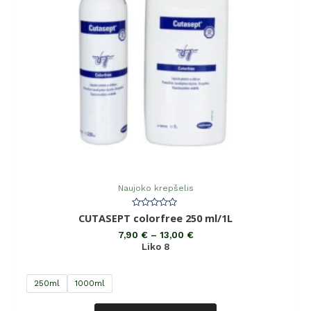
Naujoko krepšelis
Įvertinimas:
CUTASEPT colorfree 250 ml/1L
0
iš
7,90
€
–
13,00
€
5
Liko 8
250ml
1000ml