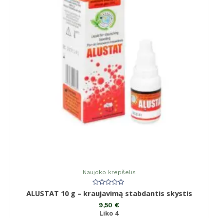
Naujoko krepšelis
Įvertinimas:
ALUSTAT 10 g – kraujavimą stabdantis skystis
0
iš
9,50
€
5
Liko 4