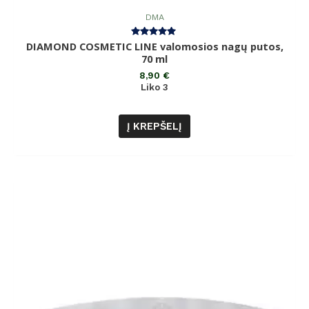
DMA
DIAMOND COSMETIC LINE valomosios nagų putos,
Įvertinimas:
5.00
70 ml
iš 5
8,90
€
Liko 3
Į KREPŠELĮ