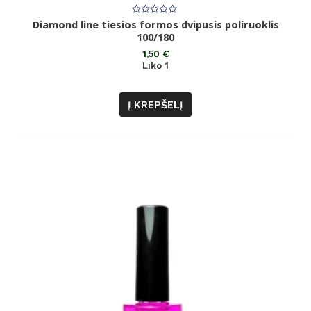
Diamond line tiesios formos dvipusis poliruoklis
Įvertinimas:
0
100/180
iš
5
1,50
€
Liko 1
Į KREPŠELĮ