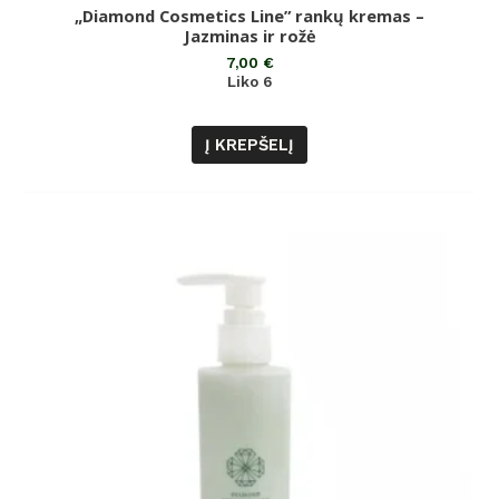
„Diamond Cosmetics Line” rankų kremas –
Įvertinimas:
5.00
Jazminas ir rožė
iš 5
7,00
€
Liko 6
Į KREPŠELĮ