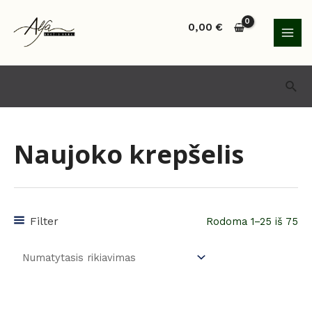
Pereiti
MAI
prie
0,00
€
MEN
turinio
Paie
Naujoko krepšelis
Filter
Rodoma 1–25 iš 75