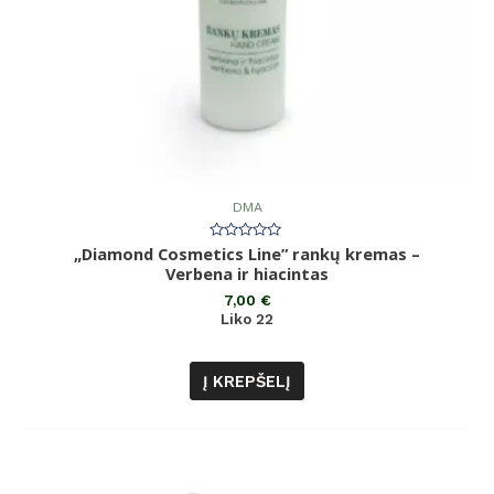
DMA
„Diamond Cosmetics Line” rankų kremas –
Įvertinimas:
0
Verbena ir hiacintas
iš
5
7,00
€
Liko 22
Į KREPŠELĮ