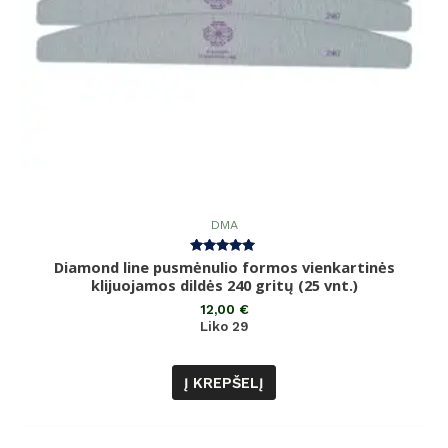
DMA
Diamond line pusmėnulio formos vienkartinės
Įvertinimas:
5.00
klijuojamos dildės 240 gritų (25 vnt.)
iš 5
12,00
€
Liko 29
Į KREPŠELĮ