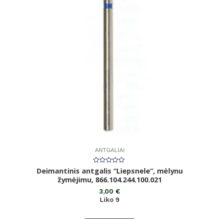
ANTGALIAI
Deimantinis antgalis “Liepsnele”, mėlynu
Įvertinimas:
0
žymėjimu, 866.104.244.100.021
iš
5
3,00
€
Liko 9