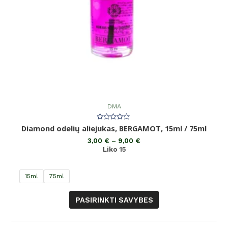
DMA
Įvertinimas:
Diamond odelių aliejukas, BERGAMOT, 15ml / 75ml
0
iš
3,00
€
–
9,00
€
5
Liko 15
15ml
75ml
PASIRINKTI SAVYBES