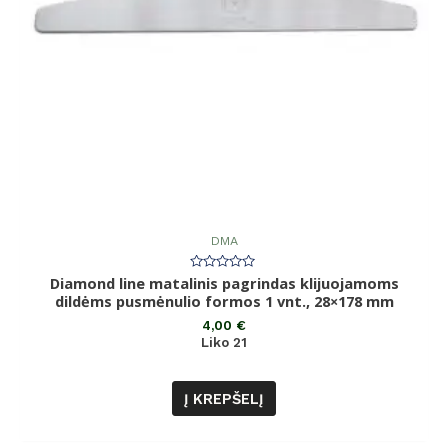
DMA
Diamond line matalinis pagrindas klijuojamoms
Įvertinimas:
0
dildėms pusmėnulio formos 1 vnt., 28×178 mm
iš
5
4,00
€
Liko 21
Į KREPŠELĮ