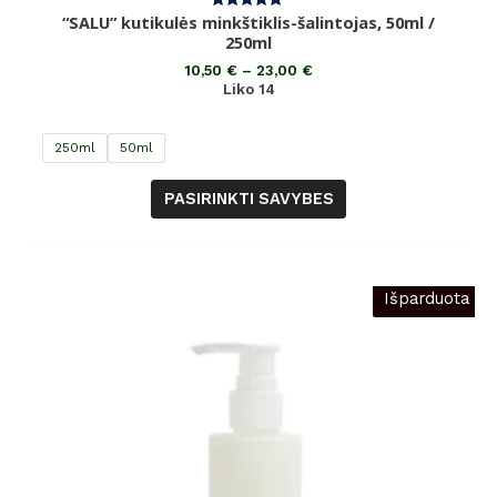
“SALU” kutikulės minkštiklis-šalintojas, 50ml /
Įvertinimas:
5.00
250ml
iš 5
10,50
€
–
23,00
€
Liko 14
250ml
50ml
PASIRINKTI SAVYBES
Išparduota