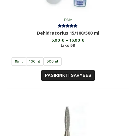
DMA
Įvertinimas:
Dehidratorius 15/100/500 ml
5.00
iš 5
5,00
€
–
16,00
€
Liko 58
15ml
100ml
500ml
PASIRINKTI SAVYBES