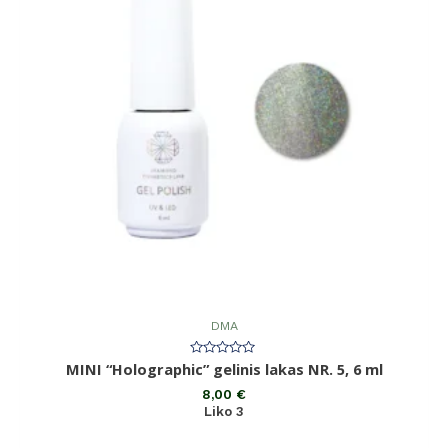
DMA
Įvertinimas:
MINI “Holographic” gelinis lakas NR. 5, 6 ml
0
iš
8,00
€
5
Liko 3