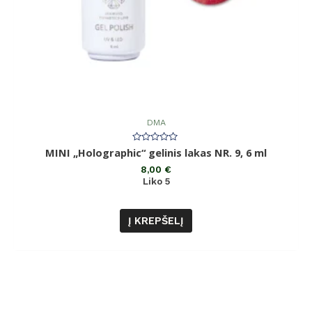
DMA
Įvertinimas:
MINI „Holographic“ gelinis lakas NR. 9, 6 ml
0
iš
8,00
€
5
Liko 5
Į KREPŠELĮ