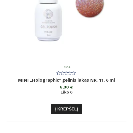
DMA
Įvertinimas:
MINI „Holographic“ gelinis lakas NR. 11, 6 ml
0
iš
8,00
€
5
Liko 6
Į KREPŠELĮ