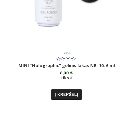
DMA
Įvertinimas:
MINI “Holographic” gelinis lakas NR. 10, 6 ml
0
iš
8,00
€
5
Liko 3
Į KREPŠELĮ