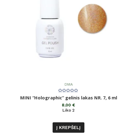
DMA
Įvertinimas:
MINI “Holographic” gelinis lakas NR. 7, 6 ml
0
iš
8,00
€
5
Liko 2
Į KREPŠELĮ