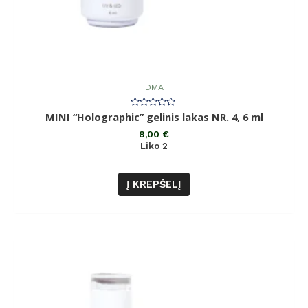
DMA
Įvertinimas:
MINI “Holographic” gelinis lakas NR. 4, 6 ml
0
iš
8,00
€
5
Liko 2
Į KREPŠELĮ