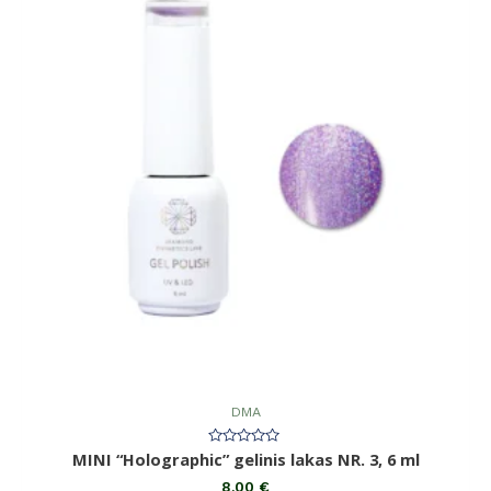
DMA
Įvertinimas:
MINI “Holographic” gelinis lakas NR. 3, 6 ml
0
iš
8,00
€