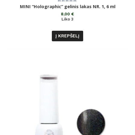
Įvertinimas:
MINI “Holographic” gelinis lakas NR. 1, 6 ml
0
iš
8,00
€
5
Liko 3
Į KREPŠELĮ