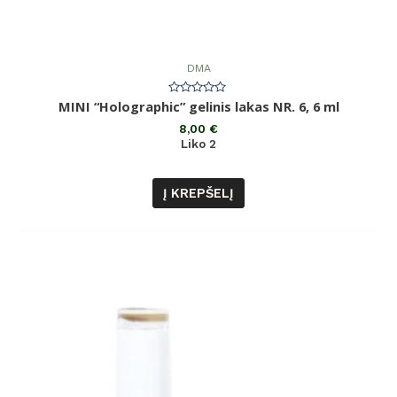
DMA
Įvertinimas:
MINI “Holographic” gelinis lakas NR. 6, 6 ml
0
iš
8,00
€
5
Liko 2
Į KREPŠELĮ