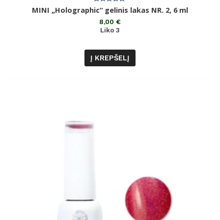
Įvertinimas:
MINI „Holographic“ gelinis lakas NR. 2, 6 ml
0
iš
8,00
€
5
Liko 3
Į KREPŠELĮ