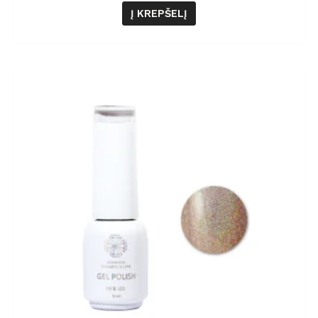
Į KREPŠELĮ