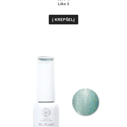
5
Liko 3
Į KREPŠELĮ