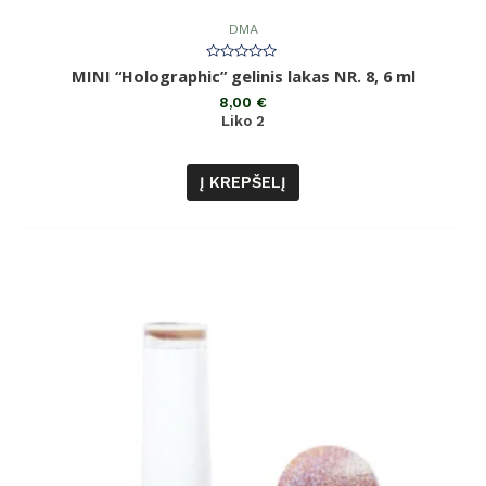
DMA
Įvertinimas:
MINI “Holographic” gelinis lakas NR. 8, 6 ml
0
iš
8,00
€
5
Liko 2
Į KREPŠELĮ