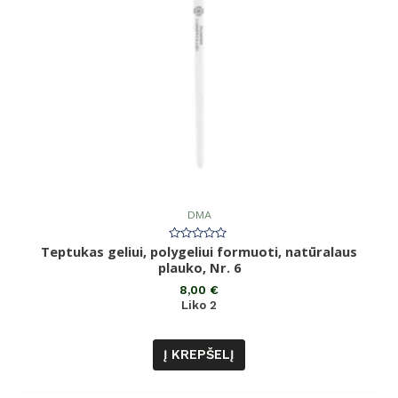
DMA
Teptukas geliui, polygeliui formuoti, natūralaus
Įvertinimas:
0
plauko, Nr. 6
iš
5
8,00
€
Liko 2
Į KREPŠELĮ