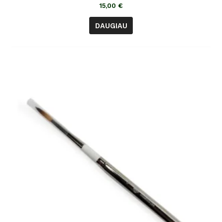
5
15,00
€
DAUGIAU