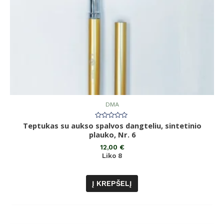
DMA
Teptukas su aukso spalvos dangteliu, sintetinio
Įvertinimas:
0
plauko, Nr. 6
iš
5
12,00
€
Liko 8
Į KREPŠELĮ