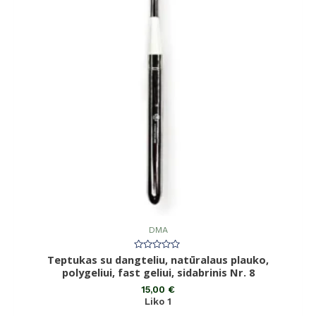
DMA
Teptukas su dangteliu, natūralaus plauko,
Įvertinimas:
0
polygeliui, fast geliui, sidabrinis Nr. 8
iš
5
15,00
€
Liko 1