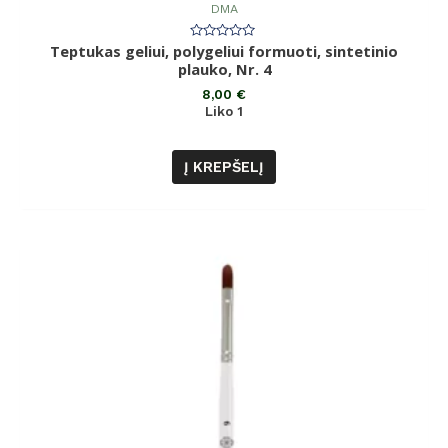
DMA
Teptukas geliui, polygeliui formuoti, sintetinio
Įvertinimas:
0
plauko, Nr. 4
iš
5
8,00
€
Liko 1
Į KREPŠELĮ