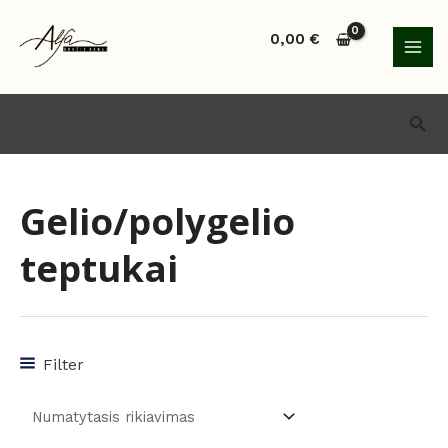
Pereiti
MAI
prie
0,00
€
MEN
turinio
Paie
Gelio/polygelio
teptukai
Filter