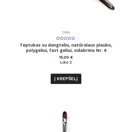
DMA
Teptukas su dangteliu, natūralaus plauko,
Įvertinimas:
0
polygeliui, fast geliui, sidabrinis Nr. 6
iš
5
15,00
€
Liko 2
Į KREPŠELĮ