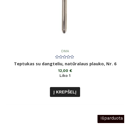
DMA
Įvertinimas:
Teptukas su dangteliu, natūralaus plauko, Nr. 6
0
iš
12,00
€
5
Liko 1
Į KREPŠELĮ
Išparduota