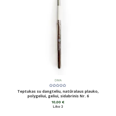
DMA
Teptukas su dangteliu, natūralaus plauko,
Įvertinimas:
0
polygeliui, geliui, sidabrinis Nr. 6
iš
5
10,00
€
Liko 2