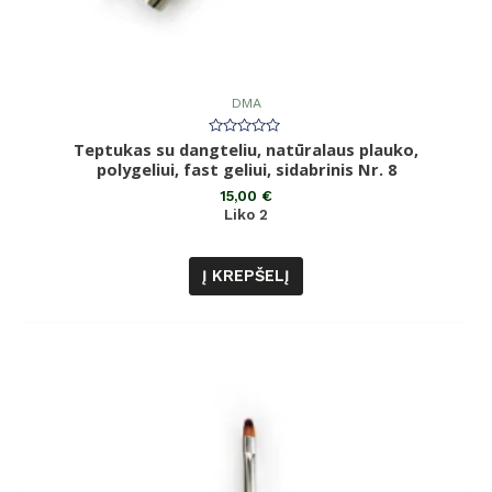
DMA
Teptukas su dangteliu, natūralaus plauko,
Įvertinimas:
0
polygeliui, fast geliui, sidabrinis Nr. 8
iš
5
15,00
€
Liko 2
Į KREPŠELĮ