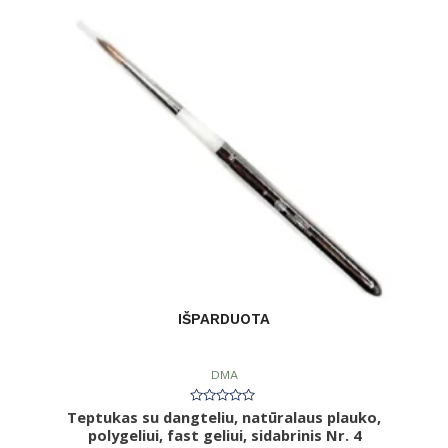
IŠPARDUOTA
DMA
Teptukas su dangteliu, natūralaus plauko,
Įvertinimas:
0
polygeliui, fast geliui, sidabrinis Nr. 4
iš