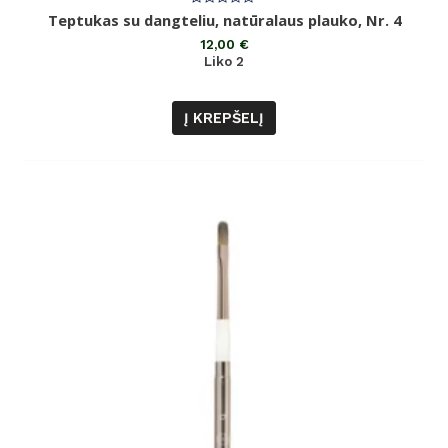
Įvertinimas:
Teptukas su dangteliu, natūralaus plauko, Nr. 4
0
iš
12,00
€
5
Liko 2
Į KREPŠELĮ