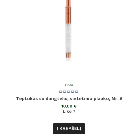
DMA
Įvertinimas:
Teptukas su dangteliu, sintetinio plauko, Nr. 6
0
iš
10,00
€
5
Liko 7
Į KREPŠELĮ