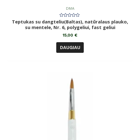
DMA
Teptukas su dangteliu(Baltas), natūralaus plauko,
Įvertinimas:
0
su mentele, Nr. 6, polygeliui, fast geliui
iš
5
15,00
€
DAUGIAU