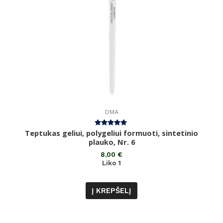
DMA
Teptukas geliui, polygeliui formuoti, sintetinio
Įvertinimas:
5.00
plauko, Nr. 6
iš 5
8,00
€
Liko 1
Į KREPŠELĮ