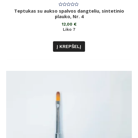
Teptukas su aukso spalvos dangteliu, sintetinio
Įvertinimas:
0
plauko, Nr. 4
iš
5
12,00
€
Liko 7
Į KREPŠELĮ