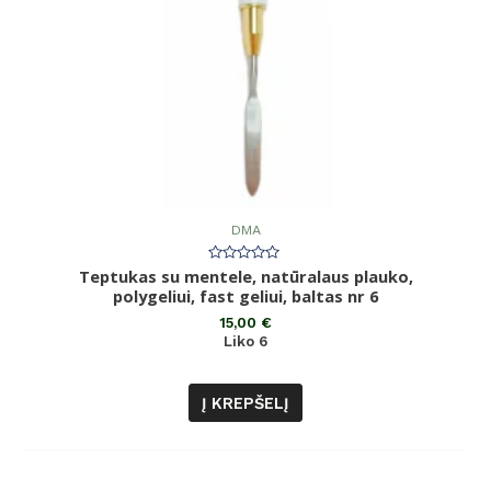
DMA
Teptukas su mentele, natūralaus plauko,
Įvertinimas:
0
polygeliui, fast geliui, baltas nr 6
iš
5
15,00
€
Liko 6
Į KREPŠELĮ