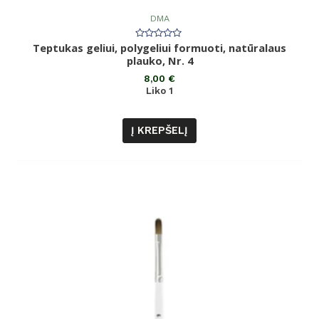
DMA
Teptukas geliui, polygeliui formuoti, natūralaus
Įvertinimas:
0
plauko, Nr. 4
iš
5
8,00
€
Liko 1
Į KREPŠELĮ