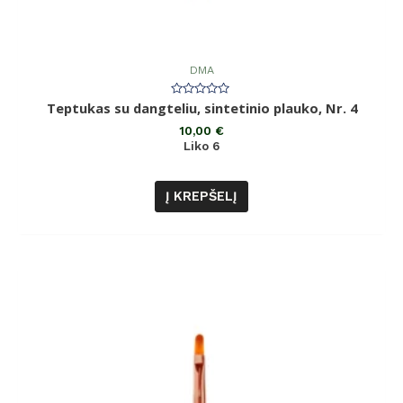
DMA
Įvertinimas:
Teptukas su dangteliu, sintetinio plauko, Nr. 4
0
iš
10,00
€
5
Liko 6
Į KREPŠELĮ