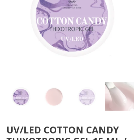
15
ML
/
30
ML
/
50
ML
UV/LED COTTON CANDY