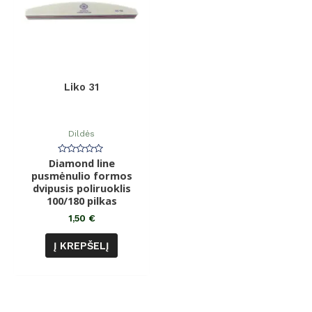
Liko 31
Dildės
Diamond line
Įvertinimas:
0
pusmėnulio formos
iš
dvipusis poliruoklis
5
100/180 pilkas
1,50
€
Į KREPŠELĮ