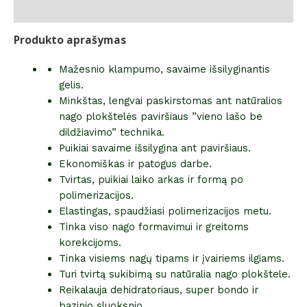
Atsiliepimai (0)
Produkto aprašymas
Mažesnio klampumo, savaime išsilyginantis
gelis.
Minkštas, lengvai paskirstomas ant natūralios
nago plokštelės paviršiaus ”vieno lašo be
dildžiavimo” technika.
Puikiai savaime išsilygina ant paviršiaus.
Ekonomiškas ir patogus darbe.
Tvirtas, puikiai laiko arkas ir formą po
polimerizacijos.
Elastingas, spaudžiasi polimerizacijos metu.
Tinka viso nago formavimui ir greitoms
korekcijoms.
Tinka visiems nagų tipams ir įvairiems ilgiams.
Turi tvirtą sukibimą su natūralia nago plokštele.
Reikalauja dehidratoriaus, super bondo ir
bazinio sluoksnio.