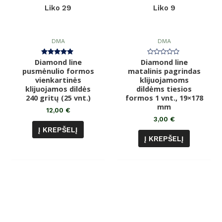
Liko 29
Liko 9
DMA
DMA
Diamond line
Įvertinimas:
Diamond line
Įvertinimas:
5.00
0
pusmėnulio formos
matalinis pagrindas
iš 5
iš
vienkartinės
klijuojamoms
5
klijuojamos dildės
dildėms tiesios
240 gritų (25 vnt.)
formos 1 vnt., 19×178
mm
12,00
€
3,00
€
Į KREPŠELĮ
Į KREPŠELĮ