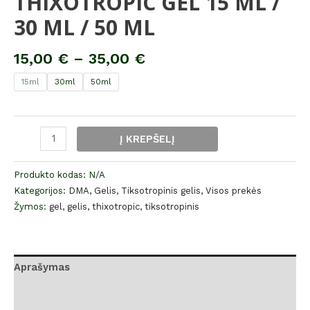
THIXOTROPIC GEL 15 ML /
30 ML / 50 ML
15,00
€
–
35,00
€
15ml
30ml
50ml
Į KREPŠELĮ
Produkto kodas:
N/A
Kategorijos:
DMA
,
Gelis
,
Tiksotropinis gelis
,
Visos prekės
Žymos:
gel
,
gelis
,
thixotropic
,
tiksotropinis
Aprašymas
Papildoma informacija