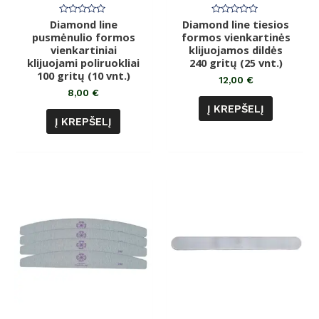
Diamond line
Įvertinimas:
Diamond line tiesios
Įvertinimas:
0
0
pusmėnulio formos
formos vienkartinės
iš
iš
vienkartiniai
5
klijuojamos dildės
5
klijuojami poliruokliai
240 gritų (25 vnt.)
100 gritų (10 vnt.)
12,00
€
8,00
€
Į KREPŠELĮ
Į KREPŠELĮ