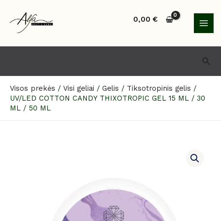
Pereiti
MAI
prie
0,00
€
MEN
turinio
Paie
Visos prekės
/
Visi geliai
/
Gelis
/
Tiksotropinis gelis
/
UV/LED COTTON CANDY THIXOTROPIC GEL 15 ML / 30
ML / 50 ML
produkto
kiekis:
UV/LED
COTTON
CANDY
THIXOTROPIC
GEL