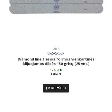
DMA
Diamond line tiesios formos vienkartinės
Įvertinimas:
0
klijuojamos dildės 150 gritų (25 vnt.)
iš
5
12,00
€
Liko 3
Į KREPŠELĮ