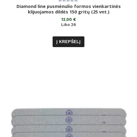
Diamond line pusmėnulio formos vienkartinės
Įvertinimas:
0
klijuojamos dildės 150 gritų (25 vnt.)
iš
5
12,00
€
Liko 26
Į KREPŠELĮ