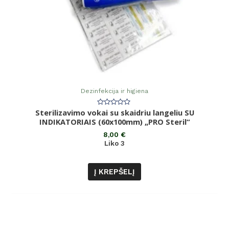
Dezinfekcija ir higiena
Sterilizavimo vokai su skaidriu langeliu SU
Įvertinimas:
0
INDIKATORIAIS (60x100mm) „PRO Steril“
iš
5
8,00
€
Liko 3
Į KREPŠELĮ