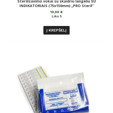
Sterilizavimo vokai su skaidriu langeliu SU
Įvertinimas:
0
INDIKATORIAIS (75x150mm) „PRO Steril“
iš
5
10,00
€
Liko 5
Į KREPŠELĮ