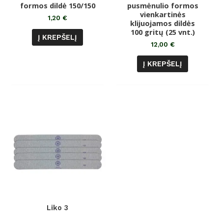
0
0
formos dildė 150/150
pusmėnulio formos
iš
iš
5
vienkartinės
5
1,20
€
klijuojamos dildės
100 gritų (25 vnt.)
Į KREPŠELĮ
12,00
€
Į KREPŠELĮ
Liko 3