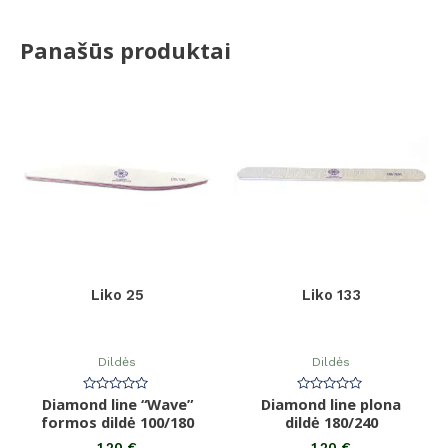
Panašūs produktai
Liko 25
Liko 133
Dildės
Dildės
Diamond line “Wave”
Įvertinimas:
Diamond line plona
Įvertinimas:
0
0
formos dildė 100/180
dildė 180/240
iš
iš
5
5
1,20
€
1,20
€