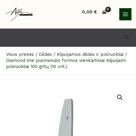
Pereiti
MAI
prie
0,00
€
MEN
turinio
Paie
Visos prekės
/
Dildės
/
Klijuojamos dildės ir poliruokliai
/
Diamond line pusmėnulio formos vienkartiniai klijuojami
poliruokliai 100 gritų (10 vnt.)
produkto
kiekis:
Diamond
line
pusmėnulio
formos
vienkartiniai