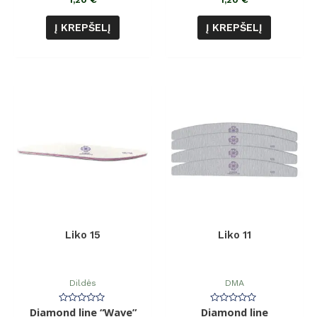
Į KREPŠELĮ
Į KREPŠELĮ
Liko 15
Liko 11
Dildės
DMA
Diamond line “Wave”
Įvertinimas:
Diamond line
Įvertinimas: