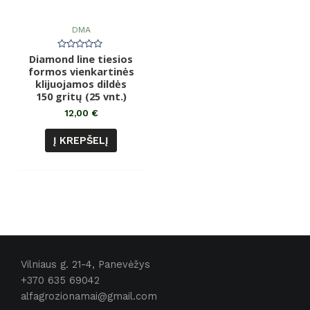
DMA
Diamond line tiesios
Įvertinimas:
0
formos vienkartinės
iš
klijuojamos dildės
5
150 gritų (25 vnt.)
12,00
€
Į KREPŠELĮ
Vilniaus g. 21-4, Panevėžys
+370 635 69042
alfagrozionamai@gmail.com