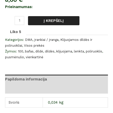
Prieinamumas:
Į KREPŠELĮ
Liko 5
Kategorijos:
DMA
,
Įrankiai / Įranga
,
Klijuojamos dildės ir
poliruokliai
,
Visos prekės
Žymos:
100
,
bafas
,
dildė
,
dildės
,
klijuojama
,
lenkta
,
poliruoklis
,
pusmėnulio
,
vienkartinė
Papildoma informacija
Atsiliepimai (0)
Svoris
0,034 kg