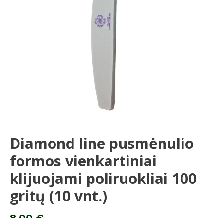
klijuojami
poliruokliai
100
gritų
(10
vnt.)
Diamond line pusmėnulio
formos vienkartiniai
klijuojami poliruokliai 100
gritų (10 vnt.)
8,00
€