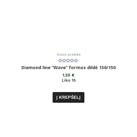
Visos prekės
Įvertinimas:
Diamond line “Wave” formos dildė 150/150
0
iš
1,20
€
5
Liko 15
Į KREPŠELĮ