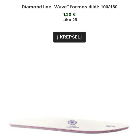
Įvertinimas:
Diamond line “Wave” formos dildė 100/180
0
iš
1,20
€
5
Liko 25
Į KREPŠELĮ