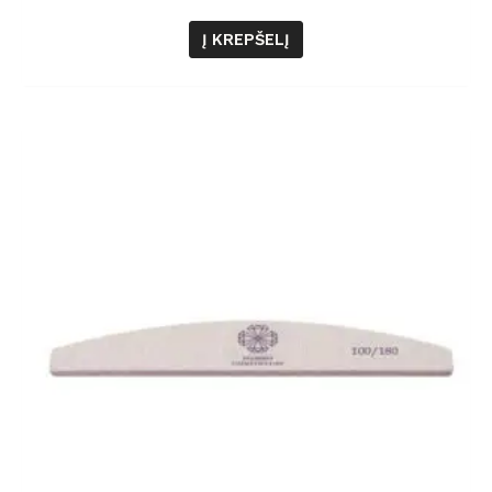
Į KREPŠELĮ