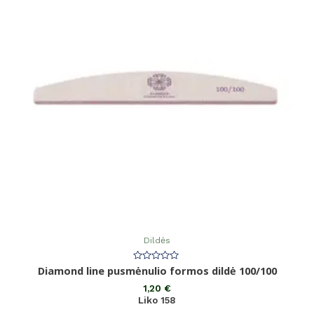
Dildės
Įvertinimas:
Diamond line pusmėnulio formos dildė 100/100
0
iš
1,20
€
5
Liko 158