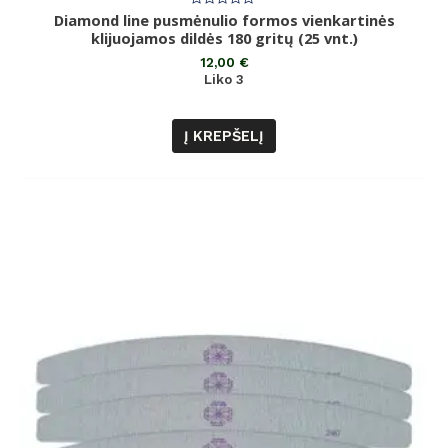
Diamond line pusmėnulio formos vienkartinės
Įvertinimas:
0
klijuojamos dildės 180 gritų (25 vnt.)
iš
5
12,00
€
Liko 3
Į KREPŠELĮ