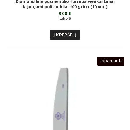
Diamond line pusmėnulio formos vienkartiniai
Įvertinimas:
0
klijuojami poliruokliai 100 gritų (10 vnt.)
iš
5
8,00
€
Liko 5
Į KREPŠELĮ
Išparduota