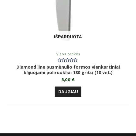
IŠPARDUOTA
Visos prekės
Diamond line pusmėnulio formos vienkartiniai
Įvertinimas:
0
klijuojami poliruokliai 180 gritų (10 vnt.)
iš
5
8,00
€
DAUGIAU