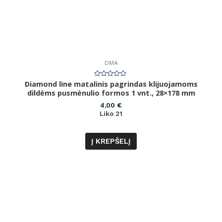
DMA
Diamond line matalinis pagrindas klijuojamoms
Įvertinimas:
0
dildėms pusmėnulio formos 1 vnt., 28×178 mm
iš
5
4,00
€
Liko 21
Į KREPŠELĮ