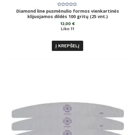
Diamond line pusmėnulio formos vienkartinės
Įvertinimas:
0
klijuojamos dildės 100 gritų (25 vnt.)
iš
5
12,00
€
Liko 11
Į KREPŠELĮ