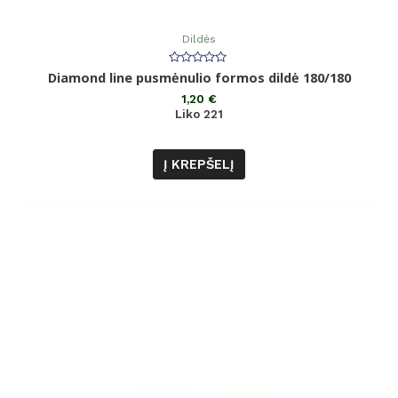
Dildės
Įvertinimas:
Diamond line pusmėnulio formos dildė 180/180
0
iš
1,20
€
5
Liko 221
Į KREPŠELĮ