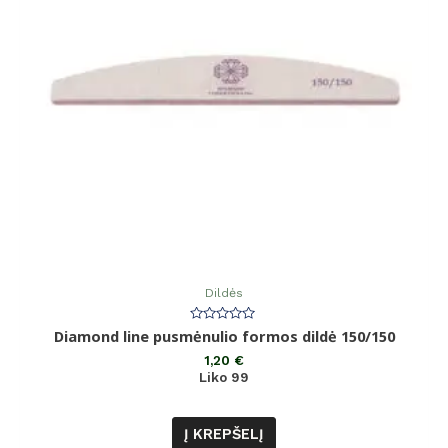
Dildės
Įvertinimas:
Diamond line pusmėnulio formos dildė 150/150
0
iš
1,20
€
5
Liko 99
Į KREPŠELĮ