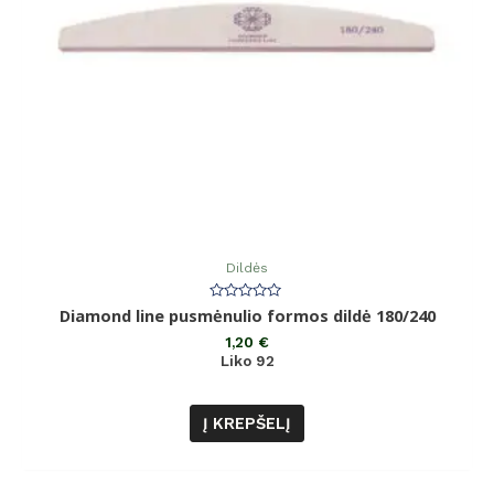
Dildės
Įvertinimas:
Diamond line pusmėnulio formos dildė 180/240
0
iš
1,20
€
5
Liko 92
Į KREPŠELĮ