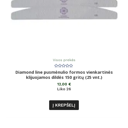
Visos prekės
Diamond line pusmėnulio formos vienkartinės
Įvertinimas:
0
klijuojamos dildės 150 gritų (25 vnt.)
iš
5
12,00
€
Liko 26
Į KREPŠELĮ