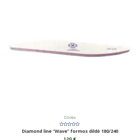
Dildės
Įvertinimas:
Diamond line “Wave” formos dildė 180/240
0
iš
1,20
€