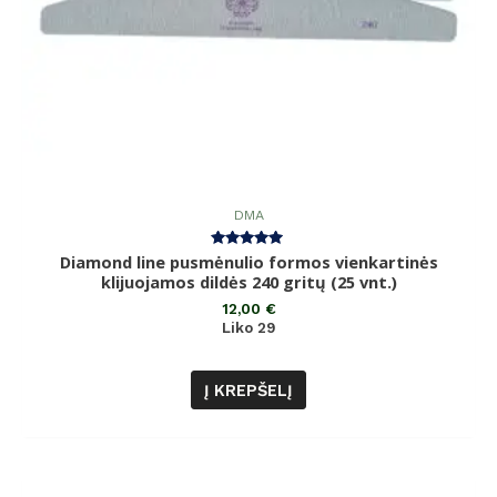
DMA
Diamond line pusmėnulio formos vienkartinės
Įvertinimas:
5.00
klijuojamos dildės 240 gritų (25 vnt.)
iš 5
12,00
€
Liko 29
Į KREPŠELĮ