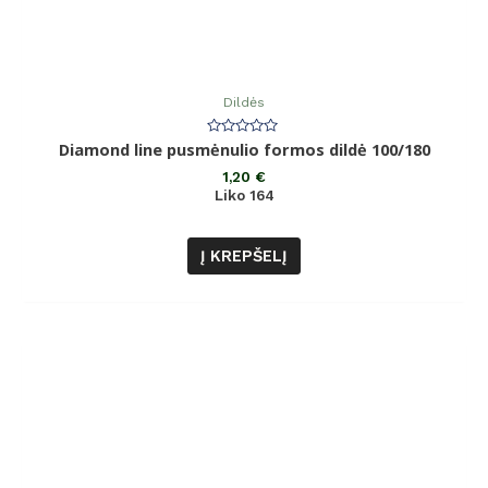
Dildės
Įvertinimas:
Diamond line pusmėnulio formos dildė 100/180
0
iš
1,20
€
5
Liko 164
Į KREPŠELĮ