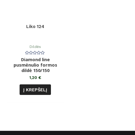
Liko 124
Dildės
Diamond line
Įvertinimas:
0
pusmėnulio formos
iš
dildė 150/150
5
1,20
€
Į KREPŠELĮ