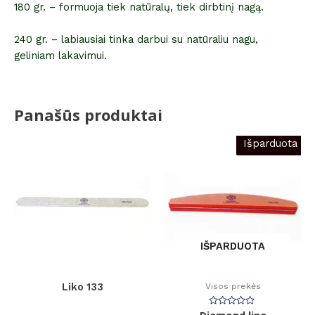
180 gr. – formuoja tiek natūralų, tiek dirbtinį nagą.
240 gr. – labiausiai tinka darbui su natūraliu nagu,
geliniam lakavimui.
Panašūs produktai
Išparduota
IŠPARDUOTA
Visos prekės
Liko 133
Įvertinimas: