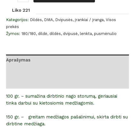
Liko 221
Kategorijos:
Dildės
,
DMA
,
Dvipusės
,
Įrankiai / Įranga
,
Visos
prekės
Žymos:
180/180
,
dildė
,
dildės
,
dvipusė
,
lenkta
,
pusmėnulio
Aprašymas
Papildoma informacija
Atsiliepimai (0)
100 gr. – sumažina dirbtinio nago storumą, geriausiai
tinka darbui su kietosiomis medžiagomis.
150 gr. – greitam medžiagos pašalinimui, skirta dirbti su
dirbtine medžiaga.