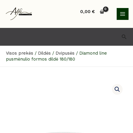
Pereiti
MAI
prie
0,00
€
MEN
turinio
Paie
Visos prekės
/
Dildės
/
Dvipusės
/
Diamond line
pusmėnulio formos dildė 180/180
produkto
kiekis:
Diamond
line
pusmėnulio
formos
dildė
180/180