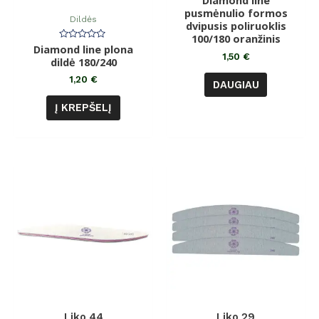
Diamond line
0
pusmėnulio formos
iš
Dildės
dvipusis poliruoklis
5
100/180 oranžinis
Diamond line plona
Įvertinimas:
0
1,50
€
dildė 180/240
iš
5
1,20
€
DAUGIAU
Į KREPŠELĮ
Liko 44
Liko 29