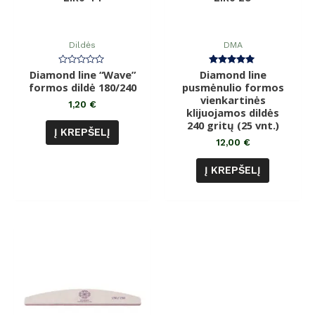
Dildės
DMA
Diamond line “Wave”
Įvertinimas:
Diamond line
Įvertinimas:
0
5.00
formos dildė 180/240
pusmėnulio formos
iš
iš 5
5
vienkartinės
1,20
€
klijuojamos dildės
240 gritų (25 vnt.)
Į KREPŠELĮ
12,00
€
Į KREPŠELĮ