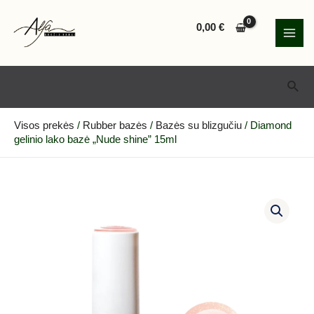
Pereiti
MAI
prie
0,00
€
MEN
turinio
Paie
Visos prekės
/
Rubber bazės
/
Bazės su blizgučiu
/
Diamond
gelinio lako bazė „Nude shine” 15ml
produkto
kiekis:
Diamond
gelinio
lako
bazė
„Nude
shine”