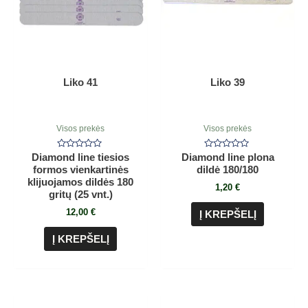
Liko 41
Liko 39
Visos prekės
Visos prekės
Įvertinimas:
Įvertinimas:
Diamond line tiesios
Diamond line plona
0
0
formos vienkartinės
dildė 180/180
iš
iš
5
5
klijuojamos dildės 180
1,20
€
gritų (25 vnt.)
12,00
€
Į KREPŠELĮ
Į KREPŠELĮ