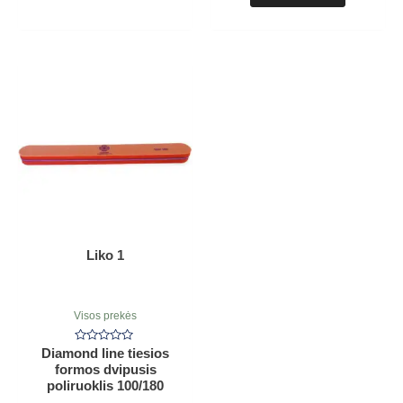
Liko 1
Visos prekės
Įvertinimas:
Diamond line tiesios
0
formos dvipusis
iš
5
poliruoklis 100/180