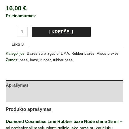
16,00
€
Prieinamumas:
Į KREPŠELĮ
Liko 3
Kategorijos:
Bazės su blizgučiu
,
DMA
,
Rubber bazės
,
Visos prekės
Žymos:
base
,
bazė
,
rubber
,
rubber base
Aprašymas
Atsiliepimai (0)
Produkto aprašymas
Diamond Cosmetics Line Rubber bazė Nude shine 15 ml
–
tai profesionali maskuojanti gelinio lako bazė su kaučiuku,