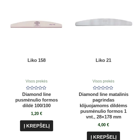
Liko 158
Liko 21
Visos prekės
Visos prekės
Įvertinimas:
Įvertinimas:
Diamond line
Diamond line matalinis
0
0
pusmėnulio formos
pagrindas
iš
iš
5
5
dildė 100/100
klijuojamoms dildėms
pusmėnulio formos 1
1,20
€
vnt., 28×178 mm
4,00
€
Į KREPŠELĮ
Į KREPŠELĮ