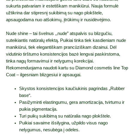
sukurta patvariam ir estetiškam manikiūrui. Nauja formulė
užtikrina dar stipresnį sukibimą su nago plokštele,
apsaugodama nuo atšokimų, įtrūkimų ir nusidėvėjimo.
Nude shine – tai švelnus ,,nude” atspalvis su blizgučiu,
suteikiantis natūralų efektą. Puikiai tinka tiek kasdieniam nude
manikiūrui, tiek elegantiškam prancūziškam dizainui. Dėl
vidutinio tirštumo konsistencijos bazė lengvai paskirstoma,
tinka nagų formavimui ir nelygumų korekcijai.
Rekomenduojama naudoti kartu su Diamond cosmetis line Top
Coat – ilgesniam blizgesiui ir apsaugai.
Skystos konsistencijos kaučiukinis pagrindas „Rubber
base“.
Pasižyminti elastingumu, gera amortizacija, tvirtumu ir
puikia pigmentacija.
Turi puikų sukibimą su natūralia nago plokštele.
Puikiai savaime išsilygina, užpildo visus nago
nelygumus, nesubėga į odeles.