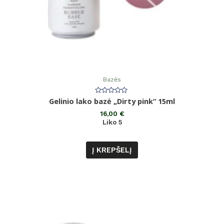
Bazės
Įvertinimas:
Gelinio lako bazė „Dirty pink“ 15ml
0
iš
16,00
€
5
Liko 5
Į KREPŠELĮ