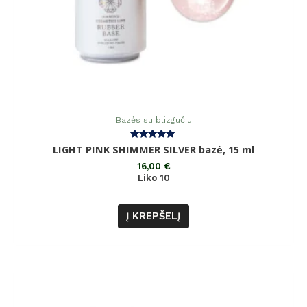
Bazės su blizgučiu
Įvertinimas:
LIGHT PINK SHIMMER SILVER bazė, 15 ml
5.00
iš 5
16,00
€
Liko 10
Į KREPŠELĮ