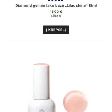
Įvertinimas:
Diamond gelinio lako bazė „Lilac shine“ 15ml
5.00
iš 5
16,00
€
Liko 5
Į KREPŠELĮ