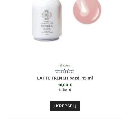
Bazės
Įvertinimas:
LATTE FRENCH bazė, 15 ml
0
iš
16,00
€
5
Liko 4
Į KREPŠELĮ