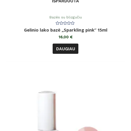
IŠPARDUOTA
Bazės su blizgučiu
Įvertinimas:
Gelinio lako bazė „Sparkling pink” 15ml
0
iš
16,00
€
5
DAUGIAU