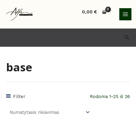
Pereiti
MAI
prie
0,00
€
MEN
turinio
Paie
base
Filter
Rodoma 1–25 iš 26