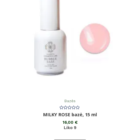
Bazės
Įvertinimas:
MILKY ROSE bazė, 15 ml
0
iš
16,00
€
5
Liko 9