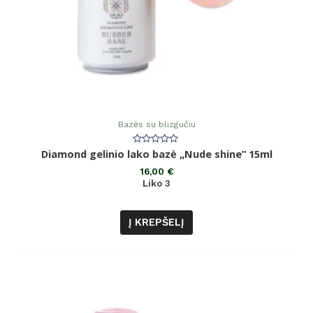
Bazės su blizgučiu
Įvertinimas:
Diamond gelinio lako bazė „Nude shine” 15ml
0
iš
16,00
€
5
Liko 3
Į KREPŠELĮ