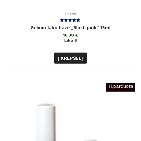
Bazės
Įvertinimas:
Gelinio lako bazė „Blush pink“ 15ml
5.00
iš 5
16,00
€
Liko 6
Į KREPŠELĮ
Išparduota