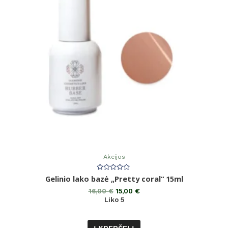
Akcijos
Įvertinimas:
Gelinio lako bazė „Pretty coral“ 15ml
0
iš
16,00
€
15,00
€
5
Liko 5