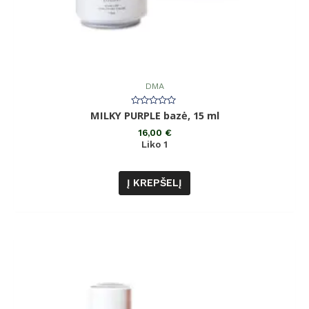
DMA
Įvertinimas:
MILKY PURPLE bazė, 15 ml
0
iš
16,00
€
5
Liko 1
Į KREPŠELĮ