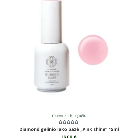
Bazės su blizgučiu
Įvertinimas:
Diamond gelinio lako bazė „Pink shine“ 15ml
0
iš
16,00
€