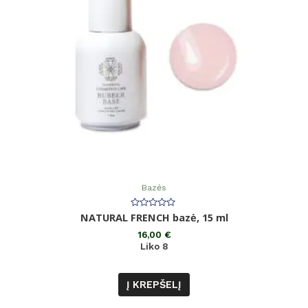
Bazės
Įvertinimas:
NATURAL FRENCH bazė, 15 ml
0
iš
16,00
€
5
Liko 8
Į KREPŠELĮ