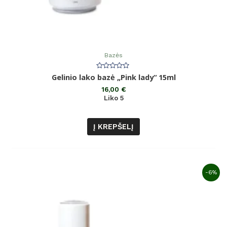
Bazės
Įvertinimas:
Gelinio lako bazė „Pink lady“ 15ml
0
iš
16,00
€
5
Liko 5
Į KREPŠELĮ
-6%