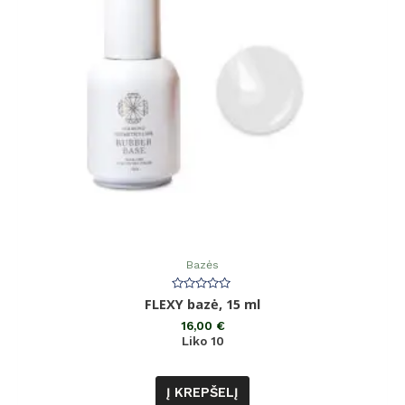
Bazės
Įvertinimas:
FLEXY bazė, 15 ml
0
iš
16,00
€
5
Liko 10
Į KREPŠELĮ