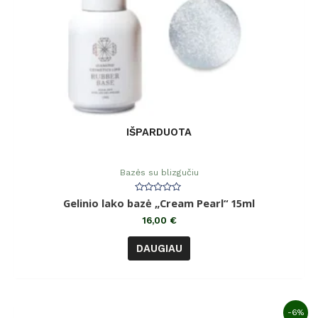
IŠPARDUOTA
Bazės su blizgučiu
Įvertinimas:
Gelinio lako bazė „Cream Pearl“ 15ml
0
iš
16,00
€
5
DAUGIAU
-6%