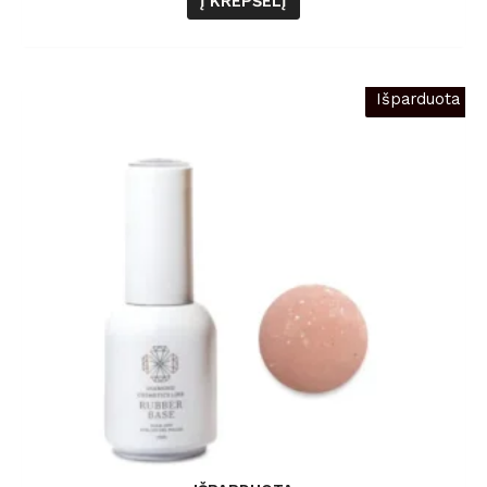
Į KREPŠELĮ
Išparduota