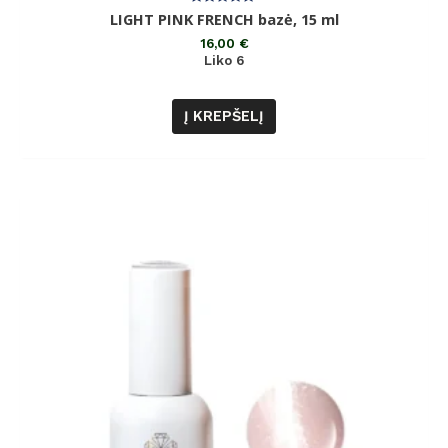
Įvertinimas:
LIGHT PINK FRENCH bazė, 15 ml
0
iš
16,00
€
5
Liko 6
Į KREPŠELĮ