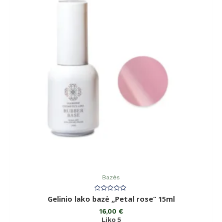
Bazės
Įvertinimas:
Gelinio lako bazė „Petal rose“ 15ml
0
iš
16,00
€
5
Liko 5