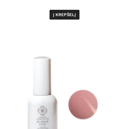
Į KREPŠELĮ