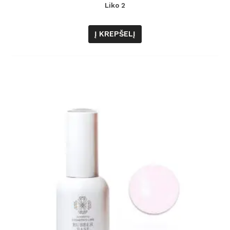
Liko 2
Į KREPŠELĮ