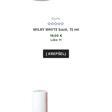
Bazės
Įvertinimas:
MILKY WHITE bazė, 15 ml
0
iš
16,00
€
5
Liko 11
Į KREPŠELĮ