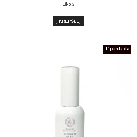
5
Liko 3
Į KREPŠELĮ
Išparduota