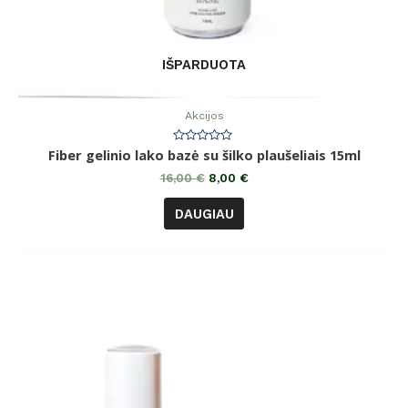
IŠPARDUOTA
Akcijos
Įvertinimas:
Fiber gelinio lako bazė su šilko plaušeliais 15ml
0
iš
16,00
€
8,00
€
5
DAUGIAU