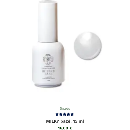
Bazės
Įvertinimas:
MILKY bazė, 15 ml
5.00
iš 5
16,00
€