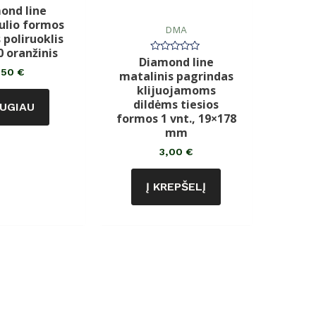
ond line
rtinimas:
lio formos
DMA
 poliruoklis
0 oranžinis
Diamond line
Įvertinimas:
0
,50
€
matalinis pagrindas
iš
5
klijuojamoms
dildėms tiesios
UGIAU
formos 1 vnt., 19×178
mm
3,00
€
Į KREPŠELĮ