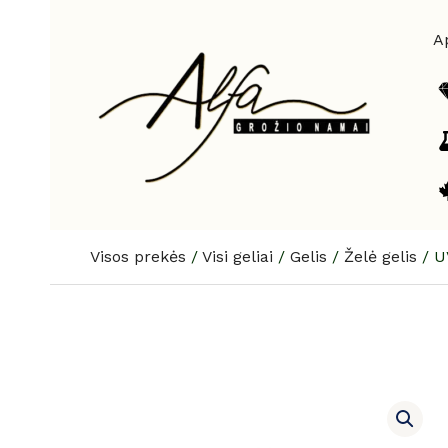
Pereiti
prie
A
turinio
Visos prekės
/
Visi geliai
/
Gelis
/
Želė gelis
/
U