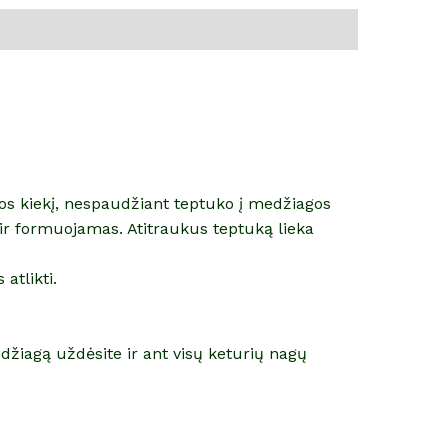
os kiekį, nespaudžiant teptuko į medžiagos
as ir formuojamas. Atitraukus teptuką lieka
atlikti.
džiagą uždėsite ir ant visų keturių nagų