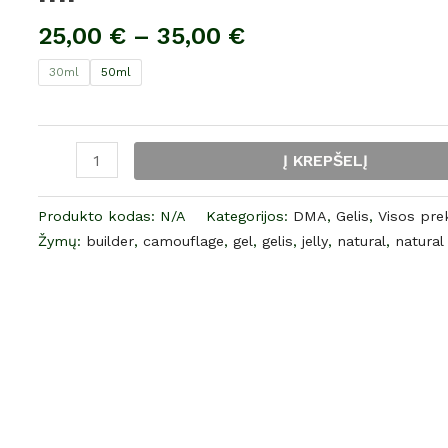
/
25,00
€
–
35,00
€
LED
Skin
30ml
50ml
natural
camouflage
jelly
Į KREPŠELĮ
gel
30
Produkto kodas:
N/A
Kategorijos:
DMA
,
Gelis
,
Visos pre
ml
Žymų:
builder
,
camouflage
,
gel
,
gelis
,
jelly
,
natural
,
natural
/
50
ml