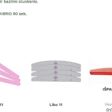
r bazinio sluoksnio.
HIBRID 90 sek.
IŠP
Viso
11
Liko 11