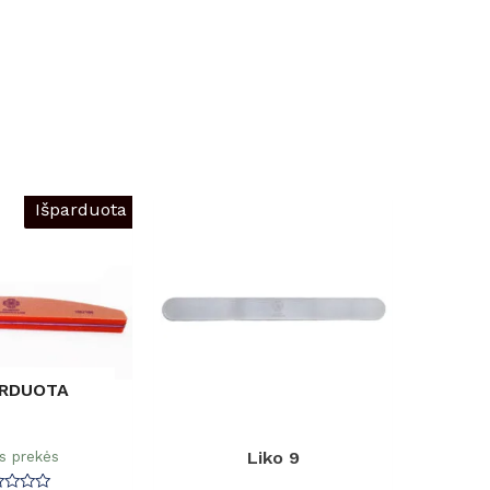
Išparduota
ARDUOTA
s prekės
Liko 9