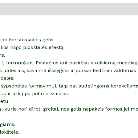
pimai (0)
ndo konstrukcinis gelis.
lios nago plokštelės efektą.
ms.
 jį formuojant. Pastačius ant paviršiaus reikiamą medžiag
is judesiais, savaime išsilygina ir puikiai leidžiasi valdom
odeles.
 šypsenėlės formavimui, taip pat sudėtingoms korekcijoms 
ius ir arką po polimerizacijos.
etu.
urie nori dirbti greitai, nes gelis nepakeis formos jei me
lgiams.
lokštele.