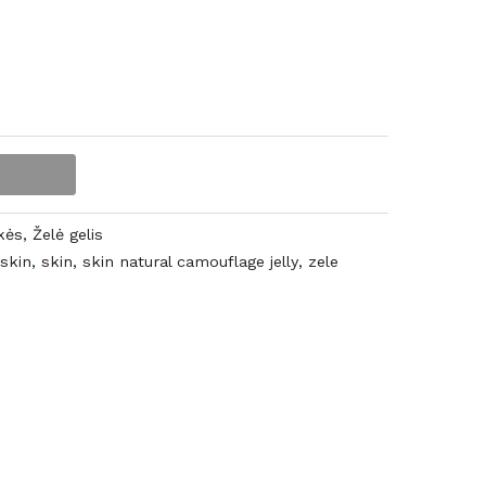
kės
,
Želė gelis
 skin
,
skin
,
skin natural camouflage jelly
,
zele