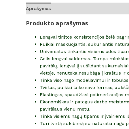
Aprašymas
Papildoma informacija
Atsilie
Produkto aprašymas
Lengvai tirštos konsistencijos želė pagri
Puikiai maskuojantis, sukuriantis natūra
Universalus tinkantis visiems odos tipa
Gelis lengvai valdomas. Tampa minkštas
paviršių, lengvai jį sušildant sukamaisia
vietoje, nenuteka,nesubėga į kraštus ir 
Tinka viso nago modeliavimui ir tobulos
Tvirtas, puikiai laiko savo formas, aukšč
Elastingas, spaudžiasi polimerizacijos m
Ekonomiškas ir patogus darbe meistams, k
paviršiaus vienu metu.
Tinka visiems nagų tipams ir įvairiems i
Turi tvirtą sukibimą su naturalia nago p