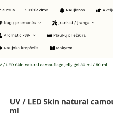
pie mus
Susisiekime
Naujienos
Akcij
Nagų priemonės
Įrankiai / Įranga
Aromatic •89•
Plaukų priežiūra
Naujoko krepšelis
Mokymai
V / LED Skin natural camouflage jelly gel 30 ml / 50 ml
UV / LED Skin natural camouf
produkto
kiekis:
ml
UV