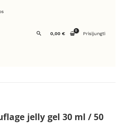
os
Paieška
0,00
€
Prisijungti
lage jelly gel 30 ml / 50