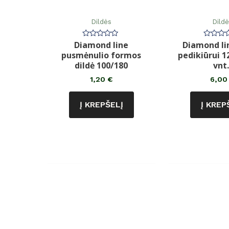
Dildės
Dild
Diamond line
Diamond lin
Įvertinimas:
Įvertin
0
0
pusmėnulio formos
pedikiūrui 1
iš
iš
5
5
dildė 100/180
vnt.
1,20
€
6,0
Į KREPŠELĮ
Į KREP