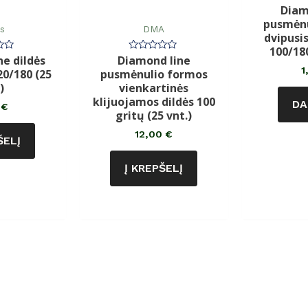
Diam
Įve
0
pusmėnu
iš
ės
DMA
5
dvipusis
100/18
e dildės
Diamond line
imas:
Įvertinimas:
0
1
20/180 (25
pusmėnulio formos
iš
5
)
vienkartinės
klijuojamos dildės 100
DA
0
€
gritų (25 vnt.)
12,00
€
ŠELĮ
Į KREPŠELĮ