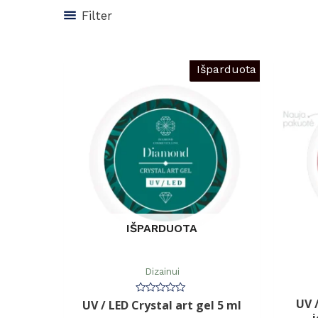
Filter
Išparduota
IŠPARDUOTA
Dizainui
UV 
Įvertinimas:
UV / LED Crystal art gel 5 ml
0