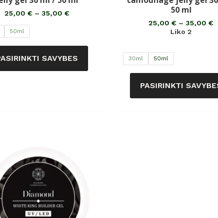
elly gel 30 ml / 50 ml
camouflage jelly gel 30
iš
iš
5
5
50 ml
25,00
€
–
35,00
€
25,00
€
–
35,00
€
Liko 2
50ml
PASIRINKTI SAVYBES
30ml
50ml
PASIRINKTI SAVYBE