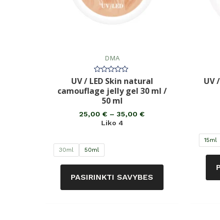
DMA
UV / LED Skin natural
UV /
Įvertinimas:
0
camouflage jelly gel 30 ml /
iš
5
50 ml
25,00
€
–
35,00
€
Liko 4
15ml
30ml
50ml
PASIRINKTI SAVYBES