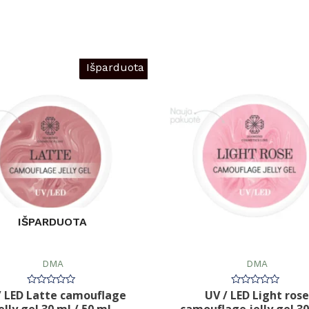
Išparduota
IŠPARDUOTA
DMA
DMA
/ LED Latte camouflage
UV / LED Light rose
Įvertinimas:
Įvertinimas:
0
0