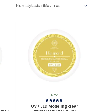
DMA
UV / LED Modeling clear
Įvertinimas:
5.00