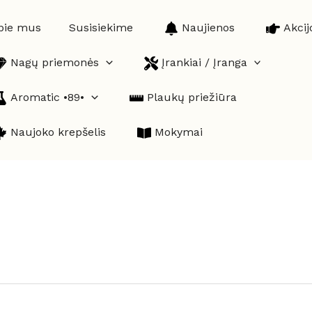
pie mus
Susisiekime
Naujienos
Akcij
Nagų priemonės
Įrankiai / Įranga
Aromatic •89•
Plaukų priežiūra
Naujoko krepšelis
Mokymai