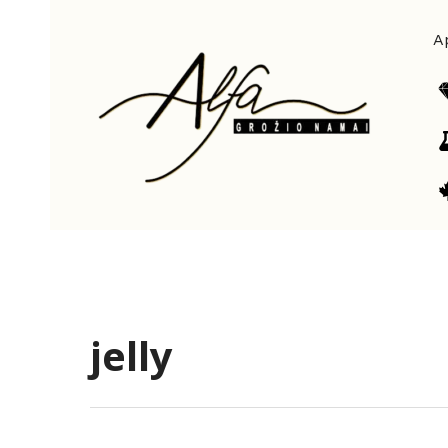
Pereiti
prie
A
turinio
jelly