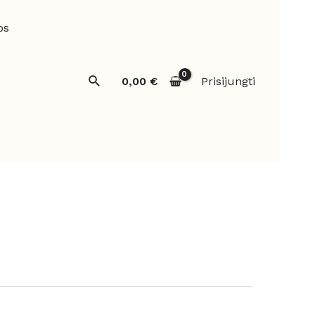
os
Paieška
0,00
€
Prisijungti