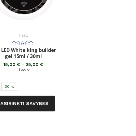
DMA
 LED White king builder
Įvertinimas:
0
gel 15ml / 30ml
iš
5
15,00
€
–
25,00
€
Liko 2
30ml
PASIRINKTI SAVYBES