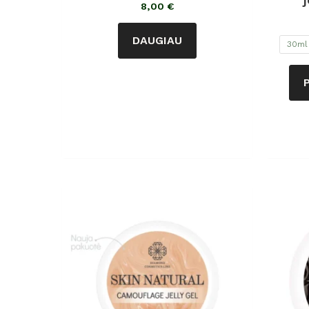
j
iš
8,00
€
5
DAUGIAU
30ml