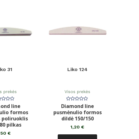
iko 31
Liko 124
s prekės
Visos prekės
ond line
Diamond line
rtinimas:
Įvertinimas:
0
lio formos
pusmėnulio formos
iš
5
 poliruoklis
dildė 150/150
80 pilkas
1,20
€
,50
€