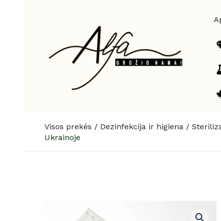
Pereiti
prie
A
turinio
Visos prekės
/
Dezinfekcija ir higiena
/
Sterili
Ukrainoje