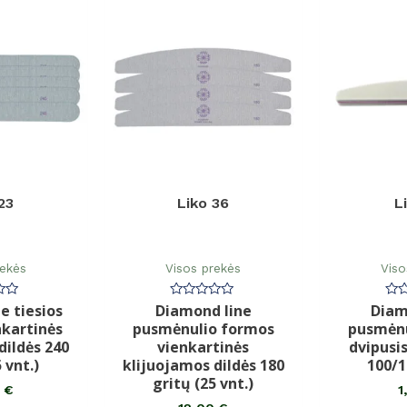
23
Liko 36
L
rekės
Visos prekės
Viso
e tiesios
Diamond line
Diam
imas:
Įvertinimas:
Įve
0
0
nkartinės
pusmėnulio formos
pusmėnu
iš
iš
5
5
dildės 240
vienkartinės
dvipusis
 vnt.)
klijuojamos dildės 180
100/1
gritų (25 vnt.)
0
€
1