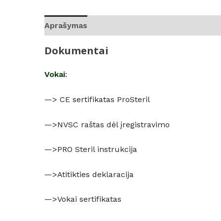
Aprašymas
Atsiliepimai (0)
Dokumentai
Vokai
:
—> CE sertifikatas ProSteril
—>
NVSC raštas dėl įregistravimo
—>
PRO Steril instrukcija
—>
Atitikties deklaracija
—>
Vokai sertifikatas