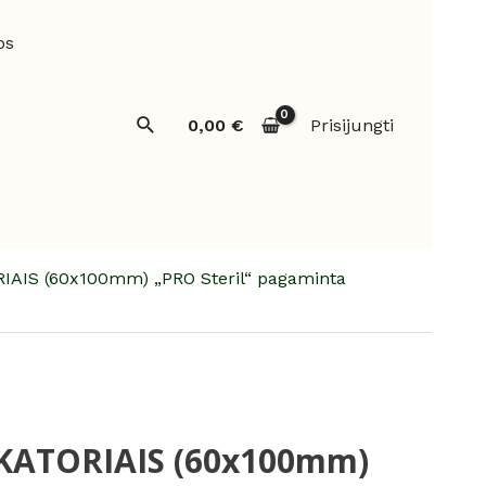
os
Paieška
0,00
€
Prisijungti
RIAIS (60x100mm) „PRO Steril“ pagaminta
DIKATORIAIS (60x100mm)