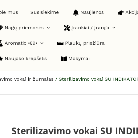
pie mus
Susisiekime
Naujienos
Akcij
Nagų priemonės
Įrankiai / Įranga
Aromatic •89•
Plaukų priežiūra
Naujoko krepšelis
Mokymai
zavimo vokai ir žurnalas
/
Sterilizavimo vokai SU INDIKATO
Sterilizavimo vokai SU IN
produkto
kiekis: