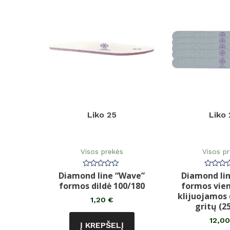
Liko 25
Liko 
Visos prekės
Visos p
Diamond line “Wave”
Diamond lin
Įvertinimas:
Įvertin
0
0
formos dildė 100/180
formos vie
iš
iš
5
5
klijuojamos 
1,20
€
gritų (25
12,0
Į KREPŠELĮ