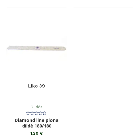
Liko 39
Dildės
Diamond line plona
Įvertinimas:
0
dildė 180/180
iš
5
1,20
€