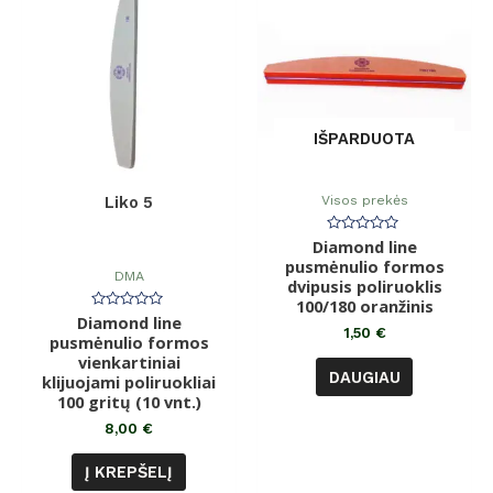
IŠPARDUOTA
Visos prekės
Liko 5
Diamond line
Įvertinimas:
0
pusmėnulio formos
iš
DMA
dvipusis poliruoklis
5
100/180 oranžinis
Diamond line
Įvertinimas:
0
1,50
€
pusmėnulio formos
iš
vienkartiniai
5
DAUGIAU
klijuojami poliruokliai
100 gritų (10 vnt.)
8,00
€
Į KREPŠELĮ