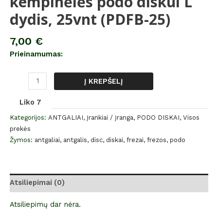
kempinėlės podo diskui L
dydis, 25vnt (PDFB-25)
7,00
€
Prieinamumas:
Į KREPŠELĮ
Liko 7
Kategorijos:
ANTGALIAI
,
Įrankiai / Įranga
,
PODO DISKAI
,
Visos
prekės
Žymos:
antgaliai
,
antgalis
,
disc
,
diskai
,
frezai
,
frezos
,
podo
Atsiliepimai (0)
Atsiliepimų dar nėra.