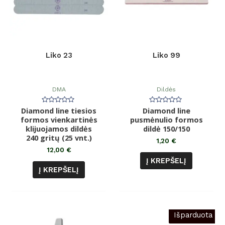
Liko 23
Liko 99
DMA
Dildės
Diamond line tiesios
Įvertinimas:
Diamond line
Įvertinimas:
0
0
formos vienkartinės
pusmėnulio formos
iš
iš
klijuojamos dildės
5
dildė 150/150
5
240 gritų (25 vnt.)
1,20
€
12,00
€
Į KREPŠELĮ
Į KREPŠELĮ
Išparduota