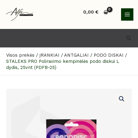
Pereiti
MAI
prie
0,00
€
MEN
turinio
Paie
Visos prekės
/
ĮRANKIAI
/
ANTGALIAI
/
PODO DISKAI
/
STALEKS PRO Poliravimo kempinėlės podo diskui L
dydis, 25vnt (PDFB-25)
produkto
kiekis:
STALEKS
PRO
Poliravimo
kempinėlės
podo