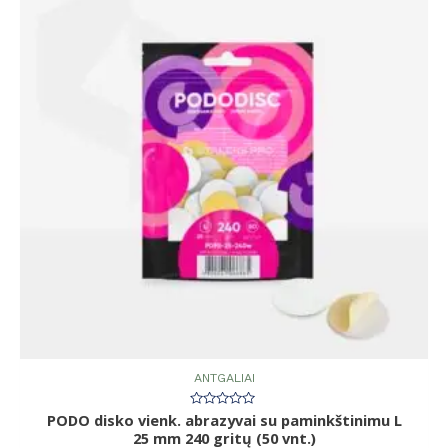
ANTGALIAI
PODO disko vienk. abrazyvai su paminkštinimu L
Įvertinimas:
0
25 mm 240 gritų (50 vnt.)
iš