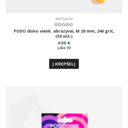
ANTGALIAI
PODO disko vienk. abrazyvai, M 20 mm, 240 grit,
Įvertinimas:
0
(50 vnt.)
iš
5
4,00
€
Liko 10
Į KREPŠELĮ