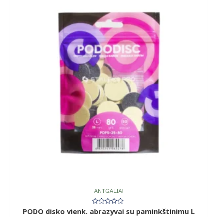
ANTGALIAI
PODO disko vienk. abrazyvai su paminkštinimu L
Įvertinimas:
0