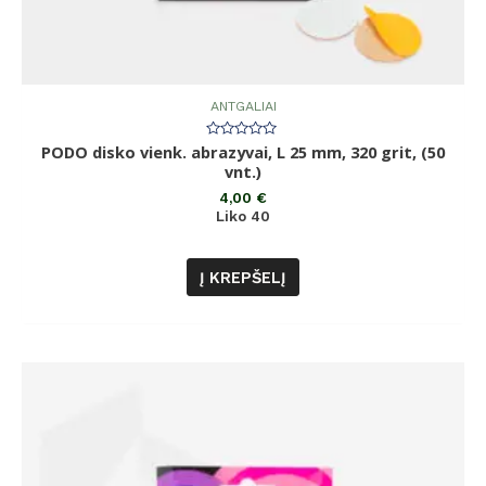
ANTGALIAI
PODO disko vienk. abrazyvai, L 25 mm, 320 grit, (50
Įvertinimas:
0
vnt.)
iš
5
4,00
€
Liko 40
Į KREPŠELĮ