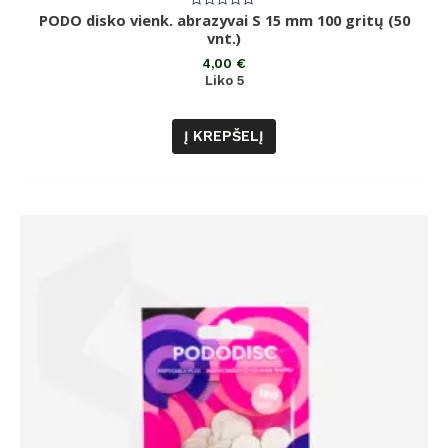
PODO disko vienk. abrazyvai S 15 mm 100 gritų (50
Įvertinimas:
0
vnt.)
iš
5
4,00
€
Liko 5
Į KREPŠELĮ