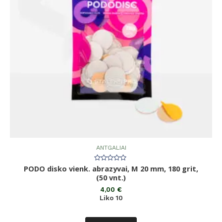
ANTGALIAI
PODO disko vienk. abrazyvai, M 20 mm, 180 grit,
Įvertinimas:
0
(50 vnt.)
iš
5
4,00
€
Liko 10