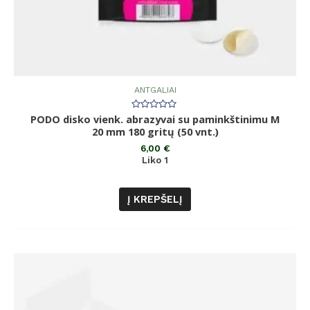
ANTGALIAI
PODO disko vienk. abrazyvai su paminkštinimu M
Įvertinimas:
0
20 mm 180 gritų (50 vnt.)
iš
5
6,00
€
Liko 1
Į KREPŠELĮ