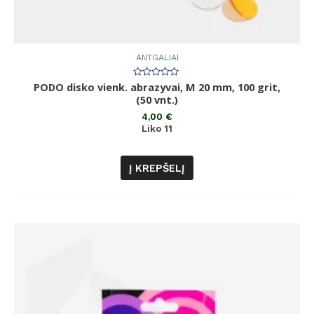
ANTGALIAI
PODO disko vienk. abrazyvai, M 20 mm, 100 grit,
Įvertinimas:
0
(50 vnt.)
iš
5
4,00
€
Liko 11
Į KREPŠELĮ