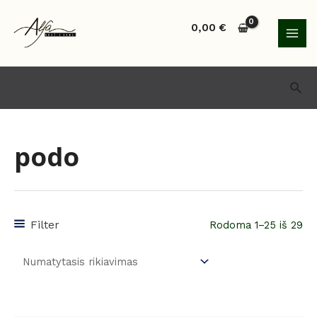
Pereiti
MAI
prie
0,00
€
MEN
turinio
Paie
podo
Filter
Rodoma 1–25 iš 29