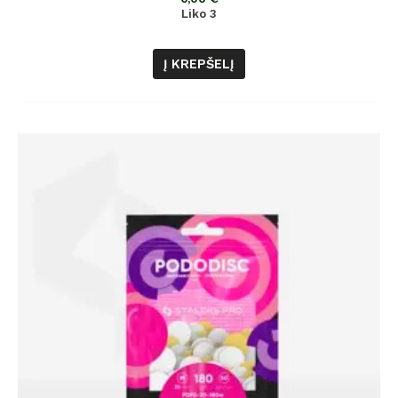
Liko 3
Į KREPŠELĮ