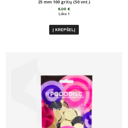
25 mm 100 gritų (50 vnt.)
iš
5
6,00
€
Liko 1
Į KREPŠELĮ