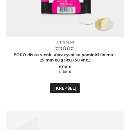
ANTGALIAI
PODO disko vienk. abrazyvai su paminkštinimu L
Įvertinimas:
0
25 mm 80 gritų (50 vnt.)
iš
5
6,00
€
Liko 4
Į KREPŠELĮ