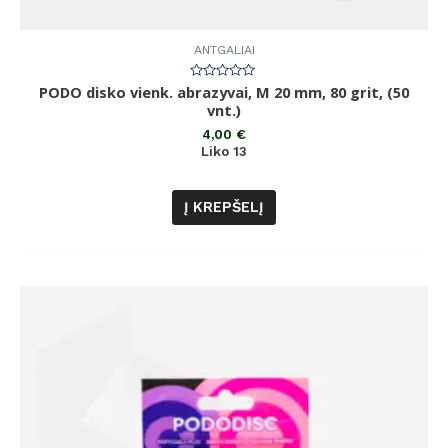
ANTGALIAI
PODO disko vienk. abrazyvai, M 20 mm, 80 grit, (50
Įvertinimas:
0
vnt.)
iš
5
4,00
€
Liko 13
Į KREPŠELĮ