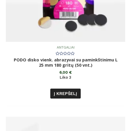
ANTGALIAI
PODO disko vienk. abrazyvai su paminkštinimu L
Įvertinimas:
0
25 mm 180 gritų (50 vnt.)
iš
5
6,00
€
Liko 3
Į KREPŠELĮ