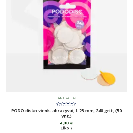
ANTGALIAI
PODO disko vienk. abrazyvai, L 25 mm, 240 grit, (50
Įvertinimas:
0
vnt.)
iš
5
4,00
€
Liko 7