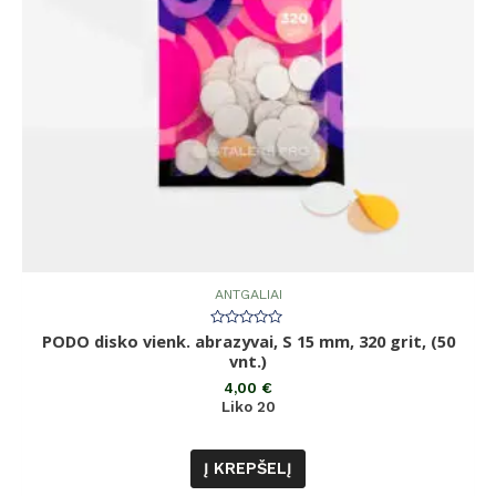
ANTGALIAI
PODO disko vienk. abrazyvai, S 15 mm, 320 grit, (50
Įvertinimas:
0
vnt.)
iš
5
4,00
€
Liko 20
Į KREPŠELĮ