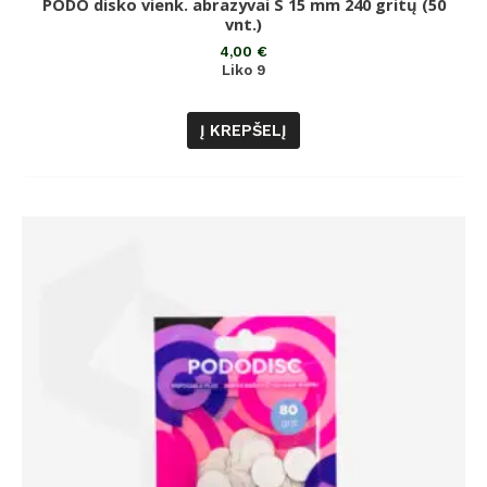
PODO disko vienk. abrazyvai S 15 mm 240 gritų (50
Įvertinimas:
0
vnt.)
iš
5
4,00
€
Liko 9
Į KREPŠELĮ