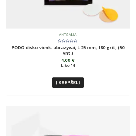
ANTGALIAI
PODO disko vienk. abrazyvai, L 25 mm, 180 grit, (50
Įvertinimas:
0
vnt.)
iš
5
4,00
€
Liko 14
Į KREPŠELĮ