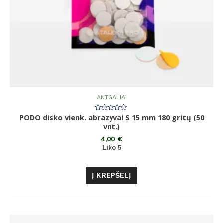
ANTGALIAI
PODO disko vienk. abrazyvai S 15 mm 180 gritų (50
Įvertinimas:
0
vnt.)
iš
5
4,00
€
Liko 5
Į KREPŠELĮ