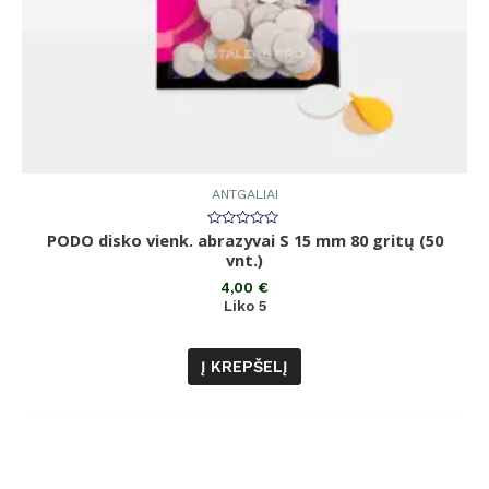
ANTGALIAI
PODO disko vienk. abrazyvai S 15 mm 80 gritų (50
Įvertinimas:
0
vnt.)
iš
5
4,00
€
Liko 5
Į KREPŠELĮ