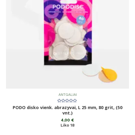
ANTGALIAI
PODO disko vienk. abrazyvai, L 25 mm, 80 grit, (50
Įvertinimas:
0
vnt.)
iš
5
4,00
€
Liko 18