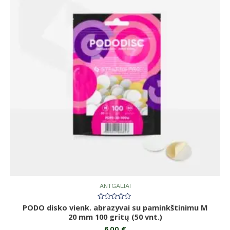
ANTGALIAI
PODO disko vienk. abrazyvai su paminkštinimu M
Įvertinimas:
0
20 mm 100 gritų (50 vnt.)
iš
5
6,00
€