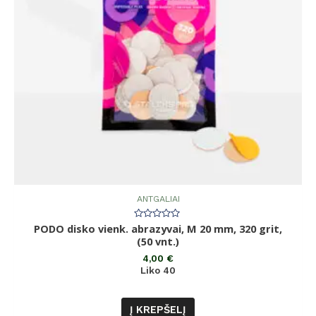
ANTGALIAI
PODO disko vienk. abrazyvai, M 20 mm, 320 grit,
Įvertinimas:
0
(50 vnt.)
iš
5
4,00
€
Liko 40
Į KREPŠELĮ