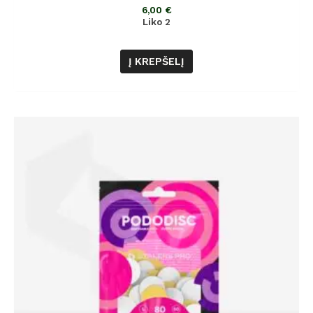
5
6,00
€
Liko 2
Į KREPŠELĮ