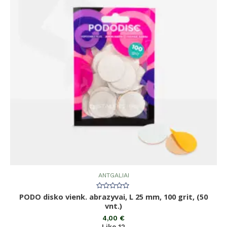
ANTGALIAI
PODO disko vienk. abrazyvai, L 25 mm, 100 grit, (50
Įvertinimas:
0
vnt.)
iš
5
4,00
€
Liko 12