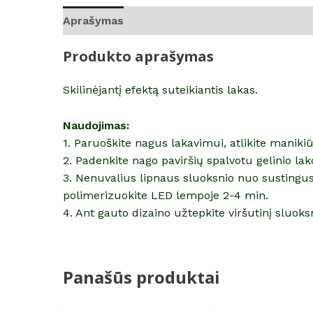
Aprašymas
Atsiliepimai (0)
Produkto aprašymas
Skilinėjantį efektą suteikiantis lakas.
Naudojimas:
1. Paruoškite nagus lakavimui, atlikite manikiū
2. Padenkite nago paviršių spalvotu gelinio la
3. Nenuvalius lipnaus sluoksnio nuo sustingusio 
polimerizuokite LED lempoje 2-4 min.
4. Ant gauto dizaino užtepkite viršutinį sluok
Panašūs produktai