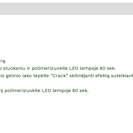
rą.
ko sluoksniu ir polimerizuokite LED lempoje 60 sek.
gelinio lako tepkite “Crack” skilinėjanti efektą suteikiantį
snį polimerizuokite LED lempoje 60 sek.