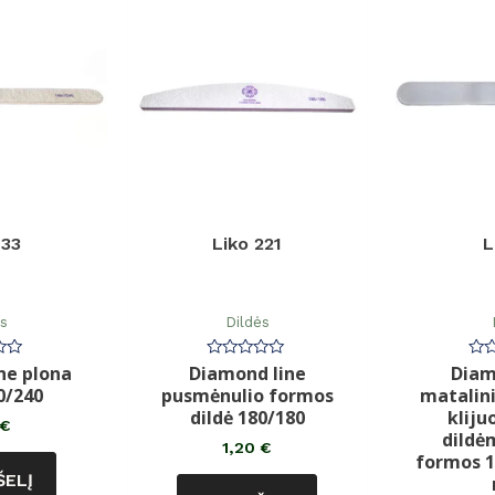
133
Liko 221
L
ės
Dildės
ne plona
Diamond line
Diam
imas:
Įvertinimas:
Įve
0
0
0/240
pusmėnulio formos
matalini
iš
iš
5
5
dildė 180/180
klij
€
dildė
1,20
€
formos 1
ŠELĮ