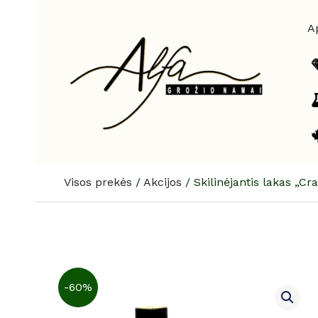
Pereiti
prie
A
turinio
Visos prekės
/
Akcijos
/
Skilinėjantis lakas „Cr
-60%