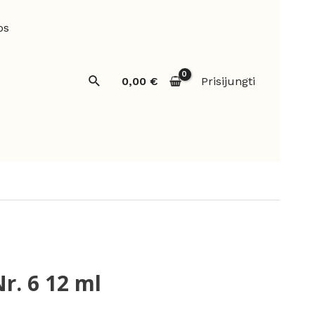
os
Paieška
0,00
€
Prisijungti
Nr. 6 12 ml