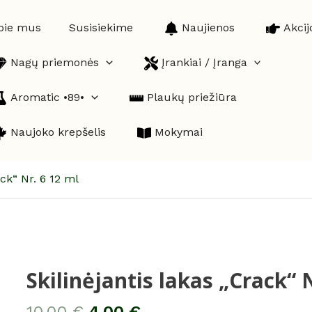
pie mus
Susisiekime
Naujienos
Akcij
Nagų priemonės
Įrankiai / Įranga
Aromatic •89•
Plaukų priežiūra
Naujoko krepšelis
Mokymai
ack“ Nr. 6 12 ml
Skilinėjantis lakas „Crack“ 
produkto
kiekis:
Skilinėjantis