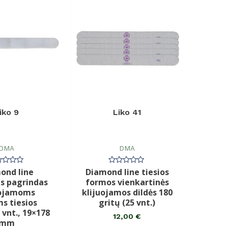
iko 9
Liko 41
DMA
DMA
ond line
Diamond line tiesios
rtinimas:
Įvertinimas:
0
s pagrindas
formos vienkartinės
iš
5
uojamoms
klijuojamos dildės 180
ms tiesios
gritų (25 vnt.)
 vnt., 19×178
12,00
€
mm