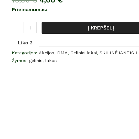
10,00
€
4,00
€
lakas
Prieinamumas:
„Crack“
Nr.
Į KREPŠELĮ
6
12
Liko 3
ml
Kategorijos:
Akcijos
,
DMA
,
Geliniai lakai
,
SKILINĖJANTIS 
Žymos:
gelinis
,
lakas