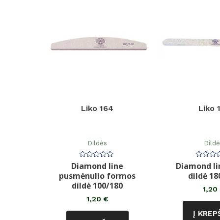
Liko 164
Liko 
Dildės
Dild
Diamond line
Diamond li
Įvertinimas:
Įvertin
0
0
pusmėnulio formos
dildė 18
iš
iš
5
5
dildė 100/180
1,20
1,20
€
Į KREP