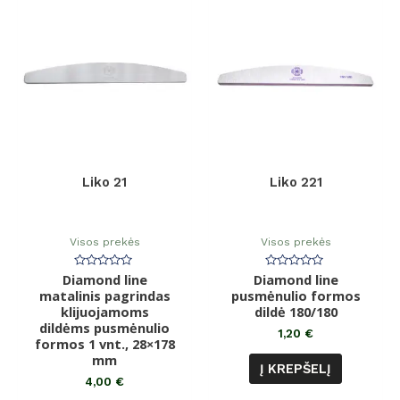
Liko 21
Liko 221
Visos prekės
Visos prekės
Diamond line
Įvertinimas:
Diamond line
Įvertinimas:
0
0
matalinis pagrindas
pusmėnulio formos
iš
iš
klijuojamoms
5
dildė 180/180
5
dildėms pusmėnulio
1,20
€
formos 1 vnt., 28×178
mm
Į KREPŠELĮ
4,00
€