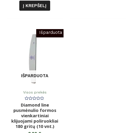
Į KREPŠELĮ
Išparduota
IŠPARDUOTA
Visos prekės
Diamond line
Įvertinimas:
0
pusmėnulio formos
iš
vienkartiniai
5
klijuojami poliruokliai
180 gritų (10 vnt.)