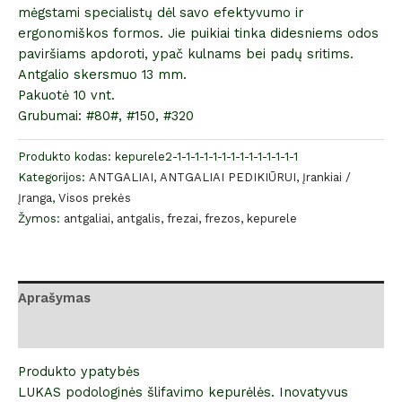
mėgstami specialistų dėl savo efektyvumo ir
ergonomiškos formos. Jie puikiai tinka didesniems odos
paviršiams apdoroti, ypač kulnams bei padų sritims.
Antgalio skersmuo 13 mm.
Pakuotė 10 vnt.
Grubumai: #80#, #150, #320
Produkto kodas:
kepurele2-1-1-1-1-1-1-1-1-1-1-1-1-1-1
Kategorijos:
ANTGALIAI
,
ANTGALIAI PEDIKIŪRUI
,
Įrankiai /
Įranga
,
Visos prekės
Žymos:
antgaliai
,
antgalis
,
frezai
,
frezos
,
kepurele
Aprašymas
Atsiliepimai (0)
Produkto ypatybės
LUKAS podologinės šlifavimo kepurėlės. Inovatyvus