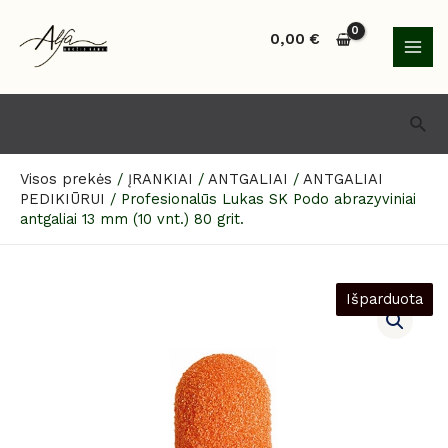
Pereiti
MAI
prie
0,00
€
MEN
turinio
Paie
Visos prekės
/
ĮRANKIAI
/
ANTGALIAI
/
ANTGALIAI
PEDIKIŪRUI
/
Profesionalūs Lukas SK Podo abrazyviniai
antgaliai 13 mm (10 vnt.) 80 grit.
Išparduota