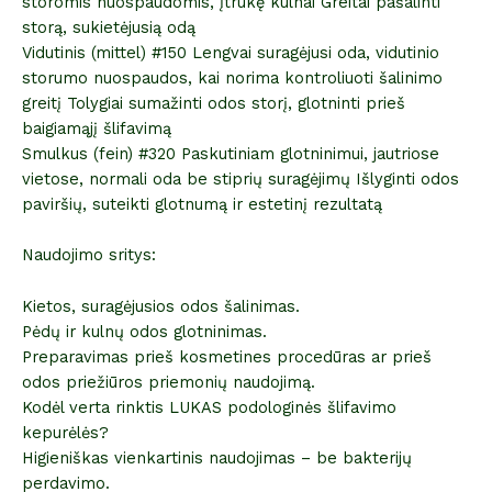
storomis nuospaudomis, įtrūkę kulnai Greitai pašalinti
storą, sukietėjusią odą
Vidutinis (mittel) #150 Lengvai suragėjusi oda, vidutinio
storumo nuospaudos, kai norima kontroliuoti šalinimo
greitį Tolygiai sumažinti odos storį, glotninti prieš
baigiamąjį šlifavimą
Smulkus (fein) #320 Paskutiniam glotninimui, jautriose
vietose, normali oda be stiprių suragėjimų Išlyginti odos
paviršių, suteikti glotnumą ir estetinį rezultatą
Naudojimo sritys:
Kietos, suragėjusios odos šalinimas.
Pėdų ir kulnų odos glotninimas.
Preparavimas prieš kosmetines procedūras ar prieš
odos priežiūros priemonių naudojimą.
Kodėl verta rinktis LUKAS podologinės šlifavimo
kepurėlės?
Higieniškas vienkartinis naudojimas – be bakterijų
perdavimo.