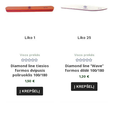
Liko 1
Liko 25
Visos prekės
Visos prekės
Diamond line tiesios
Įvertinimas:
Diamond line “Wave”
Įvertinimas:
0
0
formos dvipusis
formos dildė 100/180
iš
iš
poliruoklis 100/180
5
5
1,20
€
1,50
€
Į KREPŠELĮ
Į KREPŠELĮ