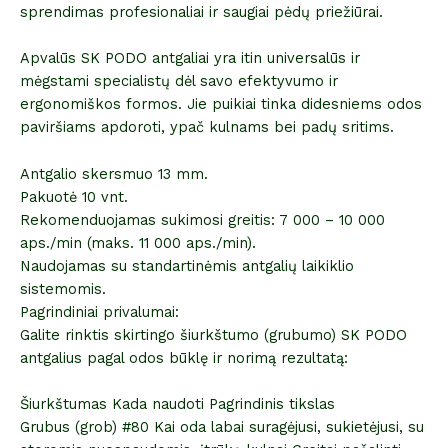
sprendimas profesionaliai ir saugiai pėdų priežiūrai.
Apvalūs SK PODO antgaliai yra itin universalūs ir
mėgstami specialistų dėl savo efektyvumo ir
ergonomiškos formos. Jie puikiai tinka didesniems odos
paviršiams apdoroti, ypač kulnams bei padų sritims.
Antgalio skersmuo 13 mm.
Pakuotė 10 vnt.
Rekomenduojamas sukimosi greitis: 7 000 – 10 000
aps./min (maks. 11 000 aps./min).
Naudojamas su standartinėmis antgalių laikiklio
sistemomis.
Pagrindiniai privalumai:
Galite rinktis skirtingo šiurkštumo (grubumo) SK PODO
antgalius pagal odos būklę ir norimą rezultatą:
Šiurkštumas Kada naudoti Pagrindinis tikslas
Grubus (grob) #80 Kai oda labai suragėjusi, sukietėjusi, su