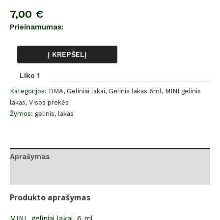
7,00
€
Prieinamumas:
Į KREPŠELĮ
Liko 1
Kategorijos:
DMA
,
Geliniai lakai
,
Gelinis lakas 6ml
,
MINI gelinis
lakas
,
Visos prekės
Žymos:
gelinis
,
lakas
Aprašymas
Atsiliepimai (0)
Produkto aprašymas
MINI geliniai lakai, 6 ml