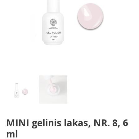
ml
MINI gelinis lakas, NR. 8, 6
ml