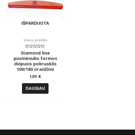
IŠPARDUOTA
Visos prekės
Diamond line
Įvertinimas:
0
pusmėnulio formos
iš
dvipusis poliruoklis
5
100/180 oranžinis
1,50
€
DAUGIAU