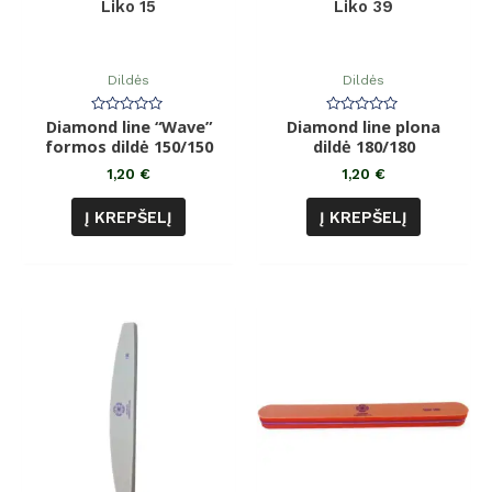
Liko 15
Liko 39
Dildės
Dildės
Diamond line “Wave”
Įvertinimas:
Diamond line plona
Įvertinimas:
0
0
formos dildė 150/150
dildė 180/180
iš
iš
5
5
1,20
€
1,20
€
Į KREPŠELĮ
Į KREPŠELĮ