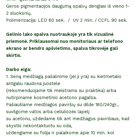
Geros pigmentacijos daugumą spalvų dengiasi iš vieno 1-
2 sluoksnių.
Polimerizacija: LED 60 sek. / UV 2 min. / CCFL 90 sek.
Gelinio lako spalva nuotraukoje yra tik vizualinė
priemonė. Priklausomai nuo monitoriaus ar telefono
ekrano ar bendro apšvietimo, spalva tikrovėje gali
skirtis.
Darbo eiga:
1. Seną medžiagą pašalinime (jei ji yra) su kietmetalio
antgaliu raudona juostele
(rekomenduojame tik meistrams su praktika) arba
nutirpiname kosmetinio acetono pagalba.
Pašiaušiame medžiagos paviršių su dilde 180/240gr.,
suvilgome vatos arba celiuliozės lapelį
su acetonu, uždedame tik ant medžiagos paviršiaus, kad
skystis nekontaktuotu su oda,
uždengiame su folija ir palaikome apie 10 min. kol