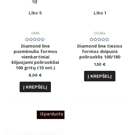
Liko 5
Liko 1
DMA
Dildės
Diamond line
Įvertinimas:
Diamond line tiesios
Įvertinimas:
0
0
pusmėnulio formos
formos dvipusis
iš
iš
vienkartiniai
5
poliruoklis 100/180
5
klijuojami poliruokliai
1,50
€
100 gritų (10 vnt.)
8,00
€
Į KREPŠELĮ
Į KREPŠELĮ
Išparduota