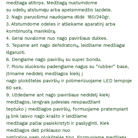
medžiaga atitirps. Medžiagą nustumdome
su odelių atstumėju arba apelsinmedžio lazdele.
2. Nago paruošimui naudojama dildė 180/240gr.
3. Atstumdome odeles ir atliekame aparatinį arba
kombinuotą manikiūrą.
4. Gerai nuvalome nuo nago paviršiaus dulkes.
5. Tepame ant nago dehidratorių, leidžiame medžiagai
išgaruoti.
6. Dengiame nago paviršių su super bondu.
7. Plonu sluoksniu padengiame nagus su “rubber” base,
įtriname nedidelį medžiagos kiekį į
nago plokštelės paviršių ir polimerizuojame LED lempoje
60 sek.
9. Uždedame ant nago paviršiaus nedidelį kiekį
medžiagos, lengvais judesiais nespaudžiant
teptuko į medžiagos paviršių, formuojame pratempiant
ją link laisvo nago krašto ir leidžiame
medžiagai pačiai pasiskirstyti ir pasilyginti. Kiek
medžiagos dėti priklauso nuo
natūralios nago plokštelės tipo. Formuojame medžiagą