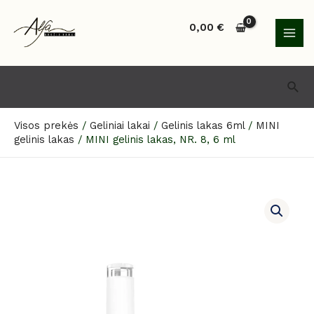
Pereiti
MAI
prie
0,00
€
MEN
turinio
Paie
Visos prekės
/
Geliniai lakai
/
Gelinis lakas 6ml
/
MINI
gelinis lakas
/
MINI gelinis lakas, NR. 8, 6 ml
produkto
kiekis:
MINI
gelinis
lakas,
NR.
8,
6