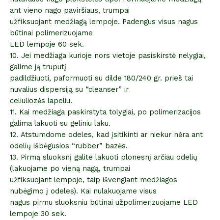
ant vieno nago paviršiaus, trumpai
užfiksuojant medžiagą lempoje. Padengus visus nagus
būtinai polimerizuojame
LED lempoje 60 sek.
10. Jei medžiaga kurioje nors vietoje pasiskirstė nelygiai,
galime ją truputį
padildžiuoti, paformuoti su dilde 180/240 gr. prieš tai
nuvalius dispersiją su “cleanser” ir
celiuliozės lapeliu.
11. Kai medžiaga paskirstyta tolygiai, po polimerizacijos
galima lakuoti su geliniu laku.
12. Atstumdome odeles, kad įsitikinti ar niekur nėra ant
odelių išbėgusios “rubber” bazės.
13. Pirmą sluoksnį galite lakuoti plonesnį arčiau odelių
(lakuojame po vieną nagą, trumpai
užfiksuojant lempoje, taip išvengiant medžiagos
nubėgimo į odeles). Kai nulakuojame visus
nagus pirmu sluoksniu būtinai užpolimerizuojame LED
lempoje 30 sek.