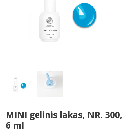
ml
MINI gelinis lakas, NR. 300,
6 ml