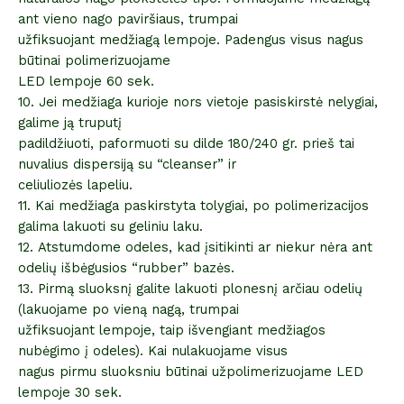
ant vieno nago paviršiaus, trumpai
užfiksuojant medžiagą lempoje. Padengus visus nagus
būtinai polimerizuojame
LED lempoje 60 sek.
10. Jei medžiaga kurioje nors vietoje pasiskirstė nelygiai,
galime ją truputį
padildžiuoti, paformuoti su dilde 180/240 gr. prieš tai
nuvalius dispersiją su “cleanser” ir
celiuliozės lapeliu.
11. Kai medžiaga paskirstyta tolygiai, po polimerizacijos
galima lakuoti su geliniu laku.
12. Atstumdome odeles, kad įsitikinti ar niekur nėra ant
odelių išbėgusios “rubber” bazės.
13. Pirmą sluoksnį galite lakuoti plonesnį arčiau odelių
(lakuojame po vieną nagą, trumpai
užfiksuojant lempoje, taip išvengiant medžiagos
nubėgimo į odeles). Kai nulakuojame visus
nagus pirmu sluoksniu būtinai užpolimerizuojame LED
lempoje 30 sek.