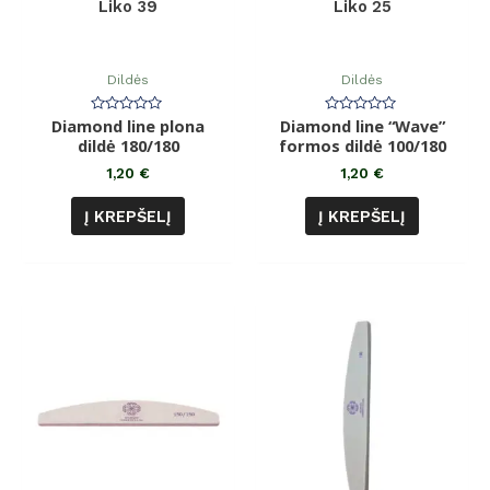
Liko 39
Liko 25
Dildės
Dildės
Diamond line plona
Įvertinimas:
Diamond line “Wave”
Įvertinimas:
0
0
dildė 180/180
formos dildė 100/180
iš
iš
5
5
1,20
€
1,20
€
Į KREPŠELĮ
Į KREPŠELĮ