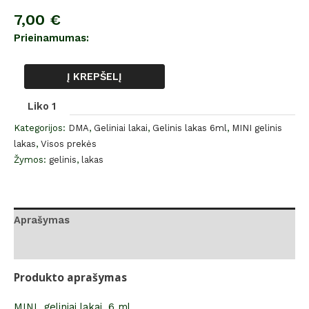
7,00
€
Prieinamumas:
Į KREPŠELĮ
Liko 1
Kategorijos:
DMA
,
Geliniai lakai
,
Gelinis lakas 6ml
,
MINI gelinis
lakas
,
Visos prekės
Žymos:
gelinis
,
lakas
Aprašymas
Atsiliepimai (0)
Produkto aprašymas
MINI geliniai lakai, 6 ml