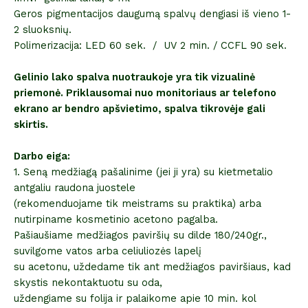
Geros pigmentacijos daugumą spalvų dengiasi iš vieno 1-
2 sluoksnių.
Polimerizacija: LED 60 sek. / UV 2 min. / CCFL 90 sek.
Gelinio lako spalva nuotraukoje yra tik vizualinė
priemonė. Priklausomai nuo monitoriaus ar telefono
ekrano ar bendro apšvietimo, spalva tikrovėje gali
skirtis.
Darbo eiga:
1. Seną medžiagą pašalinime (jei ji yra) su kietmetalio
antgaliu raudona juostele
(rekomenduojame tik meistrams su praktika) arba
nutirpiname kosmetinio acetono pagalba.
Pašiaušiame medžiagos paviršių su dilde 180/240gr.,
suvilgome vatos arba celiuliozės lapelį
su acetonu, uždedame tik ant medžiagos paviršiaus, kad
skystis nekontaktuotu su oda,
uždengiame su folija ir palaikome apie 10 min. kol