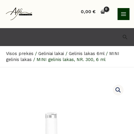
Pereiti
MAI
prie
0,00
€
MEN
turinio
Paie
Visos prekės
/
Geliniai lakai
/
Gelinis lakas 6ml
/
MINI
gelinis lakas
/
MINI gelinis lakas, NR. 300, 6 ml
produkto
kiekis:
MINI
gelinis
lakas,
NR.
300,
6