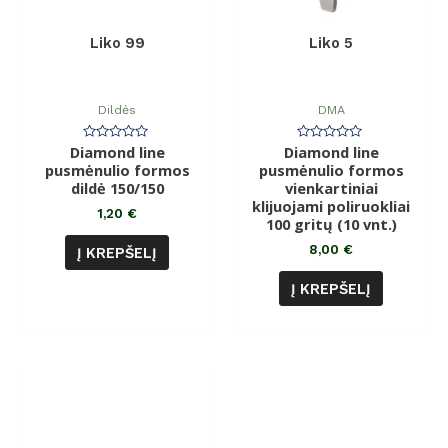
Liko 99
Liko 5
Dildės
DMA
Diamond line
Įvertinimas:
Diamond line
Įvertinimas:
0
0
pusmėnulio formos
pusmėnulio formos
iš
iš
dildė 150/150
5
vienkartiniai
5
klijuojami poliruokliai
1,20
€
100 gritų (10 vnt.)
8,00
€
Į KREPŠELĮ
Į KREPŠELĮ