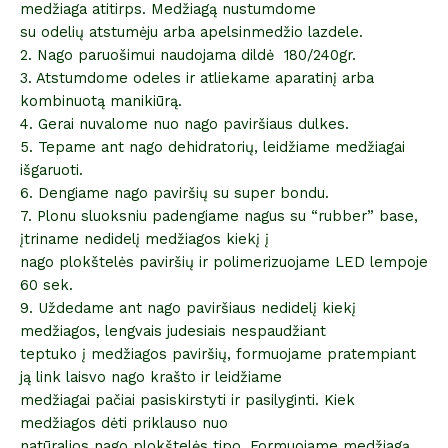
medžiaga atitirps. Medžiagą nustumdome
su odelių atstumėju arba apelsinmedžio lazdele.
2. Nago paruošimui naudojama dildė 180/240gr.
3. Atstumdome odeles ir atliekame aparatinį arba
kombinuotą manikiūrą.
4. Gerai nuvalome nuo nago paviršiaus dulkes.
5. Tepame ant nago dehidratorių, leidžiame medžiagai
išgaruoti.
6. Dengiame nago paviršių su super bondu.
7. Plonu sluoksniu padengiame nagus su “rubber” base,
įtriname nedidelį medžiagos kiekį į
nago plokštelės paviršių ir polimerizuojame LED lempoje
60 sek.
9. Uždedame ant nago paviršiaus nedidelį kiekį
medžiagos, lengvais judesiais nespaudžiant
teptuko į medžiagos paviršių, formuojame pratempiant
ją link laisvo nago krašto ir leidžiame
medžiagai pačiai pasiskirstyti ir pasilyginti. Kiek
medžiagos dėti priklauso nuo
natūralios nago plokštelės tipo. Formuojame medžiagą