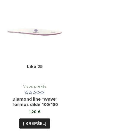
Liko 25
Visos prekės
Diamond line “Wave”
Įvertinimas:
0
formos dildė 100/180
iš
5
1,20
€
Į KREPŠELĮ