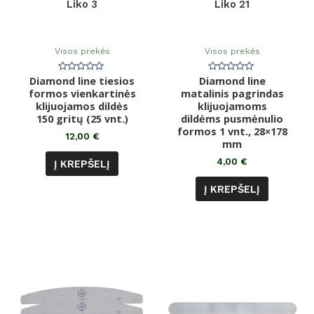
Liko 3
Liko 21
Visos prekės
Visos prekės
Diamond line tiesios
Įvertinimas:
Diamond line
Įvertinimas:
0
0
formos vienkartinės
matalinis pagrindas
iš
iš
klijuojamos dildės
5
klijuojamoms
5
150 gritų (25 vnt.)
dildėms pusmėnulio
formos 1 vnt., 28×178
12,00
€
mm
4,00
€
Į KREPŠELĮ
Į KREPŠELĮ