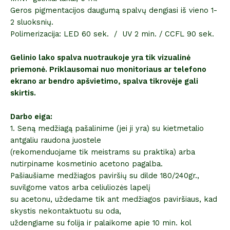
Geros pigmentacijos daugumą spalvų dengiasi iš vieno 1-
2 sluoksnių.
Polimerizacija: LED 60 sek. / UV 2 min. / CCFL 90 sek.
Gelinio lako spalva nuotraukoje yra tik vizualinė
priemonė. Priklausomai nuo monitoriaus ar telefono
ekrano ar bendro apšvietimo, spalva tikrovėje gali
skirtis.
Darbo eiga:
1. Seną medžiagą pašalinime (jei ji yra) su kietmetalio
antgaliu raudona juostele
(rekomenduojame tik meistrams su praktika) arba
nutirpiname kosmetinio acetono pagalba.
Pašiaušiame medžiagos paviršių su dilde 180/240gr.,
suvilgome vatos arba celiuliozės lapelį
su acetonu, uždedame tik ant medžiagos paviršiaus, kad
skystis nekontaktuotu su oda,
uždengiame su folija ir palaikome apie 10 min. kol