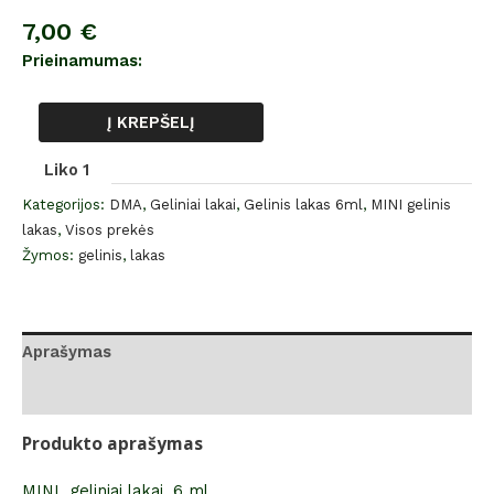
7,00
€
Prieinamumas:
Į KREPŠELĮ
Liko 1
Kategorijos:
DMA
,
Geliniai lakai
,
Gelinis lakas 6ml
,
MINI gelinis
lakas
,
Visos prekės
Žymos:
gelinis
,
lakas
Aprašymas
Atsiliepimai (0)
Produkto aprašymas
MINI geliniai lakai, 6 ml