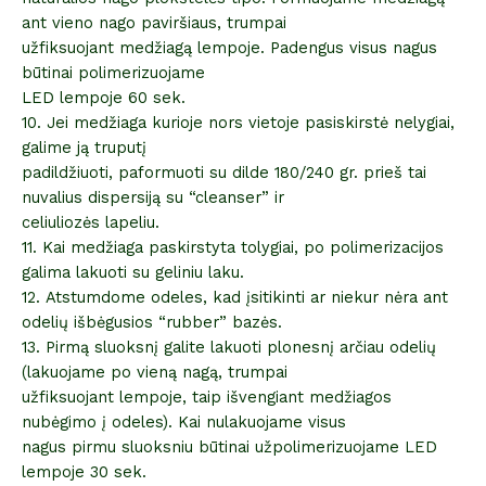
ant vieno nago paviršiaus, trumpai
užfiksuojant medžiagą lempoje. Padengus visus nagus
būtinai polimerizuojame
LED lempoje 60 sek.
10. Jei medžiaga kurioje nors vietoje pasiskirstė nelygiai,
galime ją truputį
padildžiuoti, paformuoti su dilde 180/240 gr. prieš tai
nuvalius dispersiją su “cleanser” ir
celiuliozės lapeliu.
11. Kai medžiaga paskirstyta tolygiai, po polimerizacijos
galima lakuoti su geliniu laku.
12. Atstumdome odeles, kad įsitikinti ar niekur nėra ant
odelių išbėgusios “rubber” bazės.
13. Pirmą sluoksnį galite lakuoti plonesnį arčiau odelių
(lakuojame po vieną nagą, trumpai
užfiksuojant lempoje, taip išvengiant medžiagos
nubėgimo į odeles). Kai nulakuojame visus
nagus pirmu sluoksniu būtinai užpolimerizuojame LED
lempoje 30 sek.