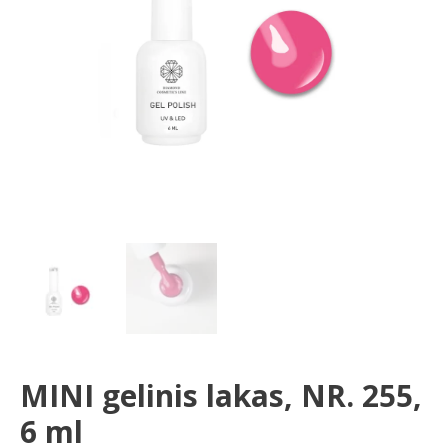
ml
MINI gelinis lakas, NR. 255,
6 ml