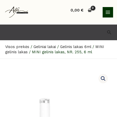
Pereiti
MAI
prie
0,00
€
MEN
turinio
Paie
Visos prekės
/
Geliniai lakai
/
Gelinis lakas 6ml
/
MINI
gelinis lakas
/
MINI gelinis lakas, NR. 255, 6 ml
produkto
kiekis:
MINI
gelinis
lakas,
NR.
255,
6