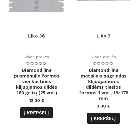
Liko 36
Liko 9
Visos prekės
Visos prekės
Diamond line
Įvertinimas:
Diamond line
Įvertinimas:
0
0
pusmėnulio formos
matalinis pagrindas
iš
iš
vienkartinės
5
klijuojamoms
5
klijuojamos dildės
dildėms tiesios
180 gritų (25 vnt.)
formos 1 vnt., 19×178
mm
12,00
€
3,00
€
Į KREPŠELĮ
Į KREPŠELĮ