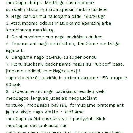
medžiaga atitirps. Medžiagą nustumdome
su odelių atstumėju arba apelsinmedžio lazdele.
2. Nago paruošimui naudojama dildė 180/240gr.
3. Atstumdome odeles ir atliekame aparatinį arba
kombinuotą manikiūrą.
4. Gerai nuvalome nuo nago paviršiaus dulkes.
5. Tepame ant nago dehidratorių, leidžiame medžiagai
išgaruoti.
6. Dengiame nago paviršių su super bondu.
7. Plonu sluoksniu padengiame nagus su “rubber” base,
įtriname nedidelį medžiagos kiekį į
nago plokštelės paviršių ir polimerizuojame LED lempoje
60 sek.
9. Uždedame ant nago paviršiaus nedidelį kiekį
medžiagos, lengvais judesiais nespaudžiant
teptuko į medžiagos paviršių, formuojame pratempiant
ją link laisvo nago krašto ir leidžiame
medžiagai pačiai pasiskirstyti ir pasilyginti. Kiek
medžiagos dėti priklauso nuo
natūralios nago plokštelės tipo. Formuojame medžiagą