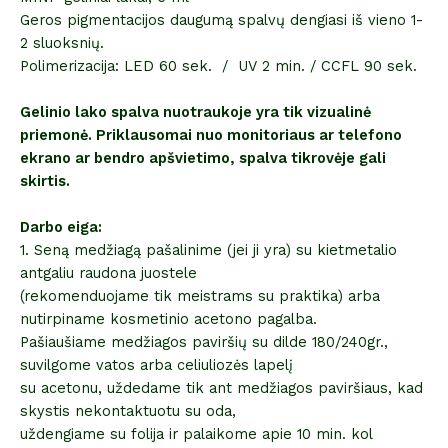
Geros pigmentacijos daugumą spalvų dengiasi iš vieno 1-
2 sluoksnių.
Polimerizacija: LED 60 sek. / UV 2 min. / CCFL 90 sek.
Gelinio lako spalva nuotraukoje yra tik vizualinė
priemonė. Priklausomai nuo monitoriaus ar telefono
ekrano ar bendro apšvietimo, spalva tikrovėje gali
skirtis.
Darbo eiga:
1. Seną medžiagą pašalinime (jei ji yra) su kietmetalio
antgaliu raudona juostele
(rekomenduojame tik meistrams su praktika) arba
nutirpiname kosmetinio acetono pagalba.
Pašiaušiame medžiagos paviršių su dilde 180/240gr.,
suvilgome vatos arba celiuliozės lapelį
su acetonu, uždedame tik ant medžiagos paviršiaus, kad
skystis nekontaktuotu su oda,
uždengiame su folija ir palaikome apie 10 min. kol