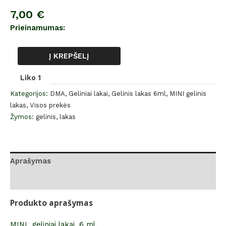
7,00
€
Prieinamumas:
Į KREPŠELĮ
Liko 1
Kategorijos:
DMA
,
Geliniai lakai
,
Gelinis lakas 6ml
,
MINI gelinis
lakas
,
Visos prekės
Žymos:
gelinis
,
lakas
Aprašymas
Atsiliepimai (0)
Produkto aprašymas
MINI geliniai lakai, 6 ml