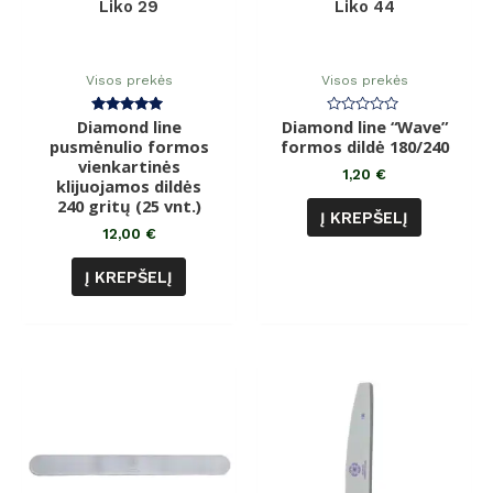
Liko 29
Liko 44
Visos prekės
Visos prekės
Diamond line
Įvertinimas:
Diamond line “Wave”
Įvertinimas:
5.00
0
pusmėnulio formos
formos dildė 180/240
iš 5
iš
vienkartinės
5
1,20
€
klijuojamos dildės
240 gritų (25 vnt.)
Į KREPŠELĮ
12,00
€
Į KREPŠELĮ