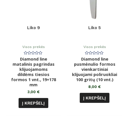
Liko 9
Liko 5
Visos prekės
Visos prekės
Diamond line
Įvertinimas:
Diamond line
Įvertinimas:
0
0
matalinis pagrindas
pusmėnulio formos
iš
iš
klijuojamoms
5
vienkartiniai
5
dildėms tiesios
klijuojami poliruokliai
formos 1 vnt., 19×178
100 gritų (10 vnt.)
mm
8,00
€
3,00
€
Į KREPŠELĮ
Į KREPŠELĮ