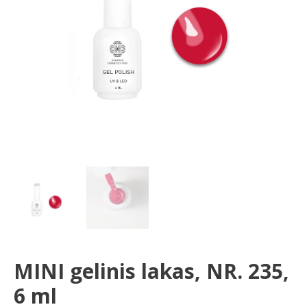
ml
MINI gelinis lakas, NR. 235,
6 ml