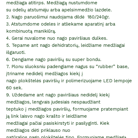
medžiaga atitirps. Medžiagą nustumdome
su odelių atstumėju arba apelsinmedžio lazdele.
2. Nago paruošimui naudojama dildė 180/240gr.
3. Atstumdome odeles ir atliekame aparatinį arba
kombinuotą manikiūrą.
4. Gerai nuvalome nuo nago paviršiaus dulkes.
5. Tepame ant nago dehidratorių, leidžiame medžiagai
išgaruoti.
6. Dengiame nago paviršių su super bondu.
7. Plonu sluoksniu padengiame nagus su “rubber” base,
įtriname nedidelį medžiagos kiekį į
nago plokštelės paviršių ir polimerizuojame LED lempoje
60 sek.
9. Uždedame ant nago paviršiaus nedidelį kiekį
medžiagos, lengvais judesiais nespaudžiant
teptuko į medžiagos paviršių, formuojame pratempiant
ją link laisvo nago krašto ir leidžiame
medžiagai pačiai pasiskirstyti ir pasilyginti. Kiek
medžiagos dėti priklauso nuo
natūralios nago plokštelės tipo. Formuojame medžiagą