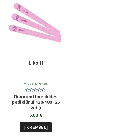
Liko 11
Visos prekės
Diamond line dildės
Įvertinimas:
0
pedikiūrui 120/180 (25
iš
5
vnt.)
6,00
€
Į KREPŠELĮ