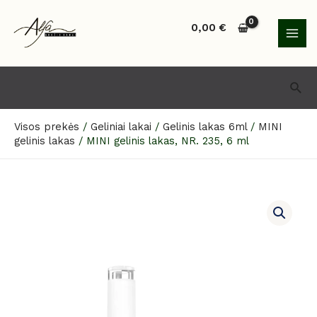
Pereiti
MAI
prie
0,00
€
MEN
turinio
Paie
Visos prekės
/
Geliniai lakai
/
Gelinis lakas 6ml
/
MINI
gelinis lakas
/
MINI gelinis lakas, NR. 235, 6 ml
produkto
kiekis:
MINI
gelinis
lakas,
NR.
235,
6