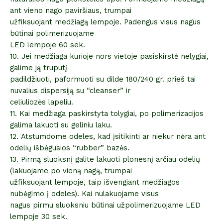
ant vieno nago paviršiaus, trumpai
užfiksuojant medžiagą lempoje. Padengus visus nagus
būtinai polimerizuojame
LED lempoje 60 sek.
10. Jei medžiaga kurioje nors vietoje pasiskirstė nelygiai,
galime ją truputį
padildžiuoti, paformuoti su dilde 180/240 gr. prieš tai
nuvalius dispersiją su “cleanser” ir
celiuliozės lapeliu.
11. Kai medžiaga paskirstyta tolygiai, po polimerizacijos
galima lakuoti su geliniu laku.
12. Atstumdome odeles, kad įsitikinti ar niekur nėra ant
odelių išbėgusios “rubber” bazės.
13. Pirmą sluoksnį galite lakuoti plonesnį arčiau odelių
(lakuojame po vieną nagą, trumpai
užfiksuojant lempoje, taip išvengiant medžiagos
nubėgimo į odeles). Kai nulakuojame visus
nagus pirmu sluoksniu būtinai užpolimerizuojame LED
lempoje 30 sek.