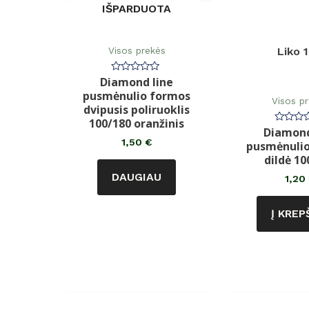
IŠPARDUOTA
Visos prekės
Liko 
Diamond line
Įvertinimas:
0
pusmėnulio formos
iš
Visos p
5
dvipusis poliruoklis
100/180 oranžinis
Diamond
Įvertin
0
1,50
€
pusmėnuli
iš
5
dildė 10
DAUGIAU
1,20
Į KREP