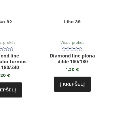
iko 92
Liko 39
s prekės
Visos prekės
ond line
Diamond line plona
rtinimas:
Įvertinimas:
0
lio formos
dildė 180/180
iš
5
ė 180/240
1,20
€
,20
€
Į KREPŠELĮ
REPŠELĮ