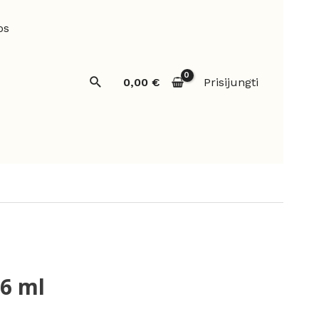
os
Paieška
0,00
€
Prisijungti
 6 ml