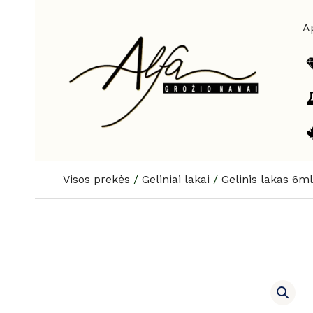
Pereiti
prie
A
turinio
Visos prekės
/
Geliniai lakai
/
Gelinis lakas 6ml