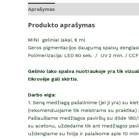
Aprašymas
Atsiliepimai (0)
Produkto aprašymas
MINI geliniai lakai, 6 ml
Geros pigmentacijos daugumą spalvų dengiasi i
Polimerizacija: LED 60 sek. / UV 2 min. / CCF
Gelinio lako spalva nuotraukoje yra tik vizu
tikrovėje gali skirtis.
Darbo eiga:
1. Seną medžiagą pašalinime (jei ji yra) su ki
(rekomenduojame tik meistrams su praktika) 
Pašiaušiame medžiagos paviršių su dilde 180/2
su acetonu, uždedame tik ant medžiagos pavir
uždengiame su folija ir palaikome apie 10 mi