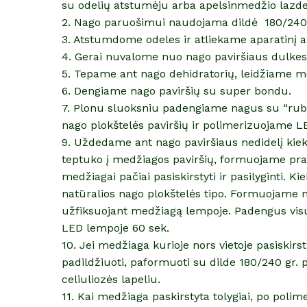
su odelių atstumėju arba apelsinmedžio lazde
2. Nago paruošimui naudojama dildė 180/240
3. Atstumdome odeles ir atliekame aparatinį 
4. Gerai nuvalome nuo nago paviršiaus dulkes
5. Tepame ant nago dehidratorių, leidžiame me
6. Dengiame nago paviršių su super bondu.
7. Plonu sluoksniu padengiame nagus su “rubb
nago plokštelės paviršių ir polimerizuojame L
9. Uždedame ant nago paviršiaus nedidelį kiek
teptuko į medžiagos paviršių, formuojame prat
medžiagai pačiai pasiskirstyti ir pasilyginti. 
natūralios nago plokštelės tipo. Formuojame 
užfiksuojant medžiagą lempoje. Padengus vis
LED lempoje 60 sek.
10. Jei medžiaga kurioje nors vietoje pasiskirst
padildžiuoti, paformuoti su dilde 180/240 gr. pr
celiuliozės lapeliu.
11. Kai medžiaga paskirstyta tolygiai, po polime