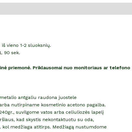
š vieno 1-2 sluoksnių.
L 90 sek.
alinė priemonė. Priklausomai nuo monitoriaus ar telefono
etmetalio antgaliu raudona juostele
arba nutirpiname kosmetinio acetono pagalba.
40gr., suvilgome vatos arba celiuliozės lapelį
šiaus, kad skystis nekontaktuotu su oda,
n. kol medžiaga atitirps. Medžiagą nustumdome