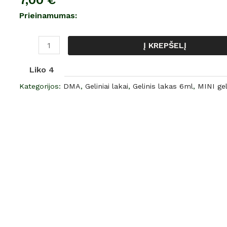
7,00
€
gelinis
Prieinamumas:
lakas,
NR.
Į KREPŠELĮ
190,
6
Liko 4
ml
Kategorijos:
DMA
,
Geliniai lakai
,
Gelinis lakas 6ml
,
MINI gel