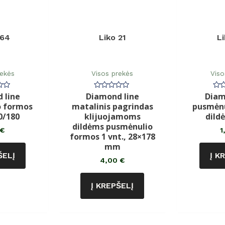
164
Liko 21
L
rekės
Visos prekės
Viso
 line
Diamond line
Diam
imas:
Įvertinimas:
Įve
0
0
o formos
matalinis pagrindas
pusmėnu
iš
iš
5
5
0/180
klijuojamoms
dild
dildėms pusmėnulio
€
1
formos 1 vnt., 28×178
mm
ŠELĮ
Į K
4,00
€
Į KREPŠELĮ