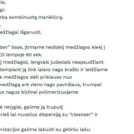
le.
gr.
arba kombinuotą manikiūrą.
.
džiagai išgaruoti.
er” base, įtriname nedidelį medžiagos kiekį į
ED lempoje 60 sek.
į medžiagos, lengvais judesiais nespaudžiant
empiant ją link laisvo nago krašto ir leidžiame
Kiek medžiagos dėti priklauso nuo
medžiagą ant vieno nago paviršiaus, trumpai
us nagus būtinai polimerizuojame
ė nelygiai, galime ją truputį
ieš tai nuvalius dispersiją su “cleanser” ir
rizacijos galima lakuoti su geliniu laku.