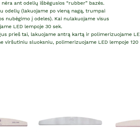
r nėra ant odelių išbėgusios “rubber” bazės.
iau odelių (lakuojame po vieną nagą, trumpai
os nubėgimo į odeles). Kai nulakuojame visus
jame LED lempoje 30 sek.
gus prieš tai, lakuojame antrą kartą ir polimerizuojame L
e viršutiniu sluoksniu, polimerizuojame LED lempoje 120 