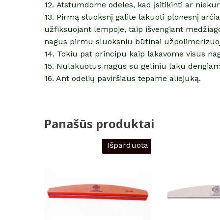
12. Atstumdome odeles, kad įsitikinti ar nieku
13. Pirmą sluoksnį galite lakuoti plonesnį arč
užfiksuojant lempoje, taip išvengiant medžiag
nagus pirmu sluoksniu būtinai užpolimerizuo
14. Tokiu pat principu kaip lakavome visus na
15. Nulakuotus nagus su geliniu laku dengiam
16. Ant odelių paviršiaus tepame aliejuką.
Panašūs produktai
Išparduota