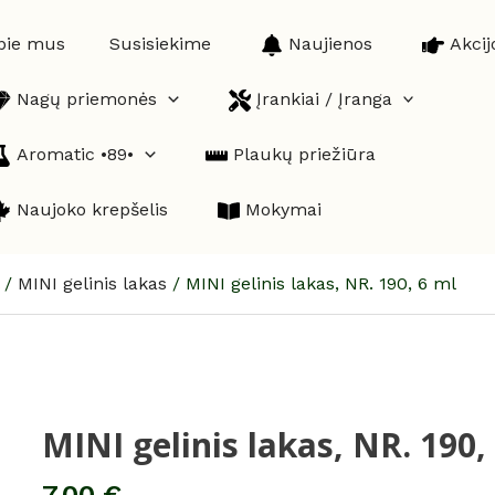
pie mus
Susisiekime
Naujienos
Akcij
Nagų priemonės
Įrankiai / Įranga
Aromatic •89•
Plaukų priežiūra
Naujoko krepšelis
Mokymai
/
MINI gelinis lakas
/
MINI gelinis lakas, NR. 190, 6 ml
MINI gelinis lakas, NR. 190,
produkto
kiekis:
MINI