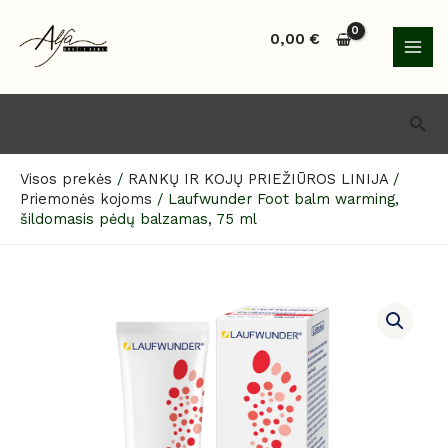
Pereiti
MAI
prie
0,00
€
MEN
turinio
Paie
Visos prekės
/
RANKŲ IR KOJŲ PRIEŽIŪROS LINIJA
/
Priemonės kojoms
/
Laufwunder Foot balm warming,
šildomasis pėdų balzamas, 75 ml
produkto
kiekis:
Laufwunder
Foot
balm
warming,
šildomasis