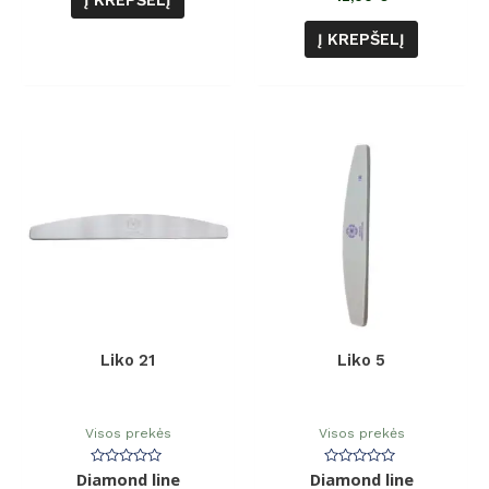
Į KREPŠELĮ
Į KREPŠELĮ
Liko 21
Liko 5
Visos prekės
Visos prekės
Diamond line
Įvertinimas:
Diamond line
Įvertinimas:
0
0