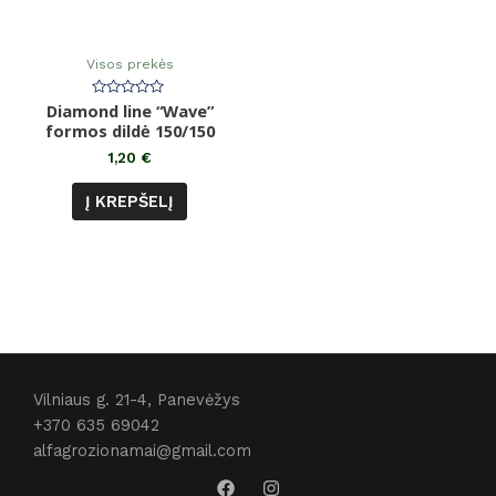
Visos prekės
Diamond line “Wave”
Įvertinimas:
0
formos dildė 150/150
iš
5
1,20
€
Į KREPŠELĮ
Vilniaus g. 21-4, Panevėžys
+370 635 69042
alfagrozionamai@gmail.com