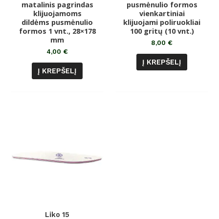
matalinis pagrindas
pusmėnulio formos
iš
iš
klijuojamoms
5
vienkartiniai
5
dildėms pusmėnulio
klijuojami poliruokliai
formos 1 vnt., 28×178
100 gritų (10 vnt.)
mm
8,00
€
4,00
€
Į KREPŠELĮ
Į KREPŠELĮ
Liko 15