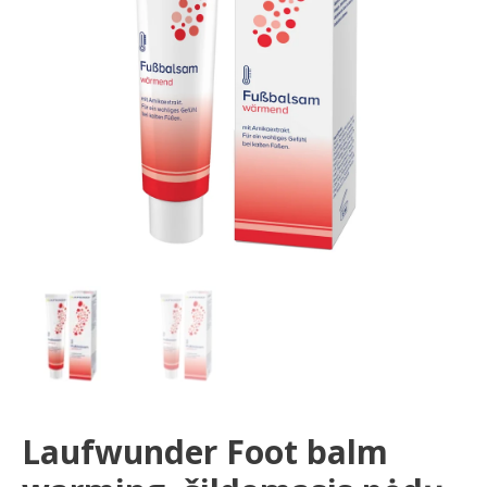
pėdų
balzamas,
75
ml
Laufwunder Foot balm