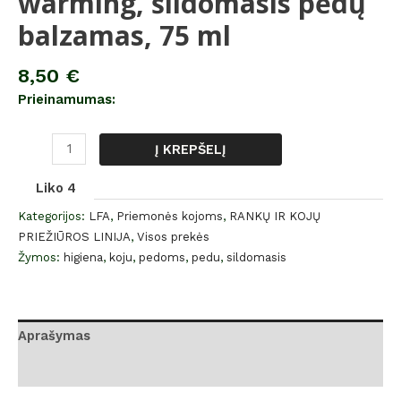
warming, šildomasis pėdų
balzamas, 75 ml
8,50
€
Prieinamumas:
Į KREPŠELĮ
Liko 4
Kategorijos:
LFA
,
Priemonės kojoms
,
RANKŲ IR KOJŲ
PRIEŽIŪROS LINIJA
,
Visos prekės
Žymos:
higiena
,
koju
,
pedoms
,
pedu
,
sildomasis
Aprašymas
Atsiliepimai (0)