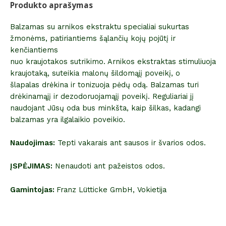
Produkto aprašymas
Balzamas su arnikos ekstraktu specialiai sukurtas
žmonėms, patiriantiems šąlančių kojų pojūtį ir
kenčiantiems
nuo kraujotakos sutrikimo. Arnikos ekstraktas stimuliuoja
kraujotaką, suteikia malonų šildomąjį poveikį, o
šlapalas drėkina ir tonizuoja pėdų odą. Balzamas turi
drėkinamąjį ir dezodoruojamąjį poveikį. Reguliariai jį
naudojant Jūsų oda bus minkšta, kaip šilkas, kadangi
balzamas yra ilgalaikio poveikio.
Naudojimas:
Tepti vakarais ant sausos ir švarios odos.
ĮSPĖJIMAS:
Nenaudoti ant pažeistos odos.
Gamintojas:
Franz Lütticke GmbH, Vokietija