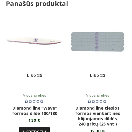
Panašūs produktai
Liko 25
Liko 23
Visos prekės
Visos prekės
Diamond line “Wave”
Įvertinimas:
Diamond line tiesios
Įvertinimas:
0
0
formos dildė 100/180
formos vienkartinės
iš
iš
5
klijuojamos dildės
5
1,20
€
240 gritų (25 vnt.)
12,00
€