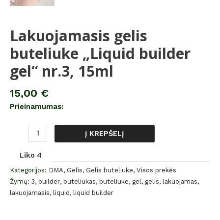
Lakuojamasis gelis
buteliuke „Liquid builder
gel“ nr.3, 15ml
15,00
€
Prieinamumas:
Į KREPŠELĮ
Liko 4
Kategorijos:
DMA
,
Gelis
,
Gelis buteliuke
,
Visos prekės
Žymų:
3
,
builder
,
buteliukas
,
buteliuke
,
gel
,
gelis
,
lakuojamas
,
lakuojamasis
,
liquid
,
liquid builder