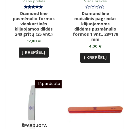
Visos prekės
Visos prekės
Diamond line
Įvertinimas:
Diamond line
Įvertinimas:
5.00
0
pusmėnulio formos
matalinis pagrindas
iš 5
iš
vienkartinės
klijuojamoms
5
klijuojamos dildės
dildėms pusmėnulio
240 gritų (25 vnt.)
formos 1 vnt., 28×178
mm
12,00
€
4,00
€
Į KREPŠELĮ
Į KREPŠELĮ
Išparduota
IŠPARDUOTA