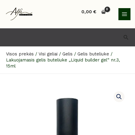
Pereiti
MAI
prie
0,00
€
MEN
turinio
Paie
Visos prekės
/
Visi geliai
/
Gelis
/
Gelis buteliuke
/
Lakuojamasis gelis buteliuke „Liquid builder gel“ nr.3,
15ml
produkto
kiekis:
Lakuojamasis
gelis
buteliuke
„Liquid
builder