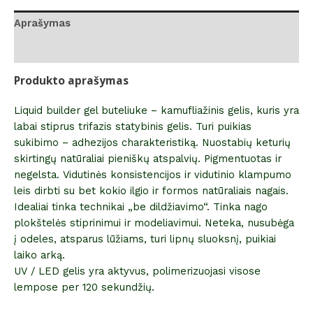
Aprašymas
Atsiliepimai (0)
Produkto aprašymas
Liquid builder gel buteliuke – kamufliažinis gelis, kuris yra
labai stiprus trifazis statybinis gelis. Turi puikias
sukibimo – adhezijos charakteristiką. Nuostabių keturių
skirtingų natūraliai pieniškų atspalvių. Pigmentuotas ir
negelsta. Vidutinės konsistencijos ir vidutinio klampumo
leis dirbti su bet kokio ilgio ir formos natūraliais nagais.
Idealiai tinka technikai „be dildžiavimo“. Tinka nago
plokštelės stiprinimui ir modeliavimui. Neteka, nusubėga
į odeles, atsparus lūžiams, turi lipnų sluoksnį, puikiai
laiko arką.
UV / LED gelis yra aktyvus, polimerizuojasi visose
lempose per 120 sekundžių.