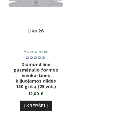
Liko 26
Visos prekės
Diamond line
Įvertinimas:
0
pusmėnulio formos
iš
vienkartinės
5
klijuojamos dildės
150 gritų (25 vnt.)
12,00
€
Į KREPŠELĮ