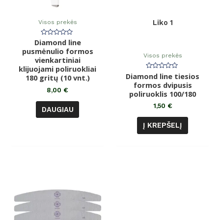
Visos prekės
Liko 1
Diamond line
Įvertinimas:
0
pusmėnulio formos
iš
Visos prekės
vienkartiniai
5
klijuojami poliruokliai
Diamond line tiesios
Įvertinimas:
180 gritų (10 vnt.)
0
formos dvipusis
iš
8,00
€
poliruoklis 100/180
5
1,50
€
DAUGIAU
Į KREPŠELĮ