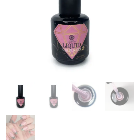
gel“
nr.3,
15ml