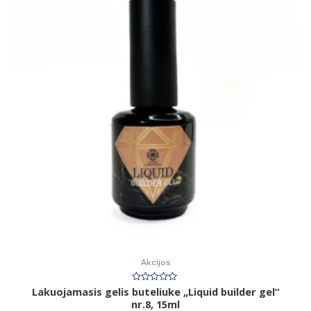
Akcijos
Lakuojamasis gelis buteliuke „Liquid builder gel“
Įvertinimas:
0
nr.8, 15ml
iš