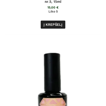
nr.5, 15ml
iš
5
15,00
€
Liko 5
Į KREPŠELĮ