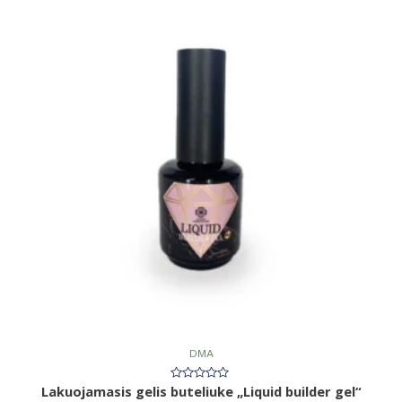
DMA
Lakuojamasis gelis buteliuke „Liquid builder gel“
Įvertinimas:
0