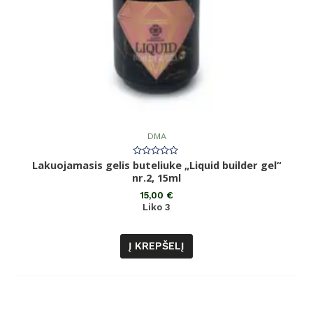
DMA
Lakuojamasis gelis buteliuke „Liquid builder gel“
Įvertinimas:
0
nr.2, 15ml
iš
5
15,00
€
Liko 3
Į KREPŠELĮ