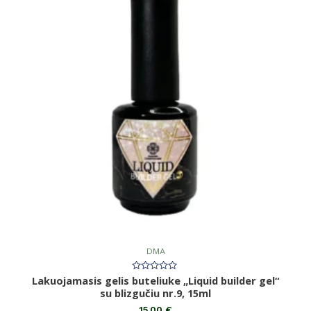
DMA
Lakuojamasis gelis buteliuke „Liquid builder gel“
Įvertinimas:
0
su blizgučiu nr.9, 15ml
iš
5
15,00
€