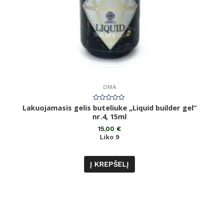
DMA
Lakuojamasis gelis buteliuke „Liquid builder gel“
Įvertinimas:
0
nr.4, 15ml
iš
5
15,00
€
Liko 9
Į KREPŠELĮ