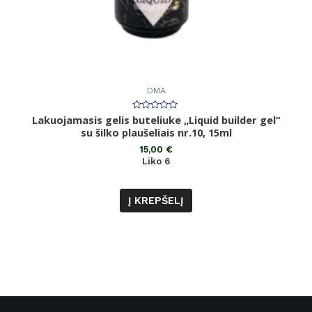
DMA
Lakuojamasis gelis buteliuke „Liquid builder gel“
Įvertinimas:
0
su šilko plaušeliais nr.10, 15ml
iš
5
15,00
€
Liko 6
Į KREPŠELĮ