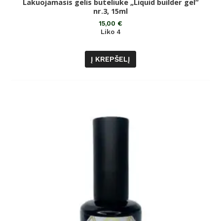
Lakuojamasis gelis buteliuke „Liquid builder gel“
Įvertinimas:
0
nr.3, 15ml
iš
5
15,00
€
Liko 4
Į KREPŠELĮ