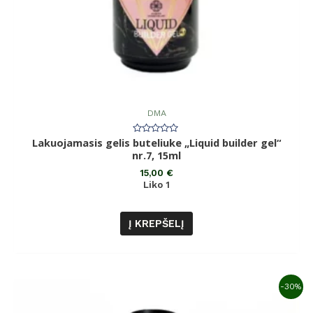
DMA
Lakuojamasis gelis buteliuke „Liquid builder gel“
Įvertinimas:
0
nr.7, 15ml
iš
5
15,00
€
Liko 1
Į KREPŠELĮ
-30%