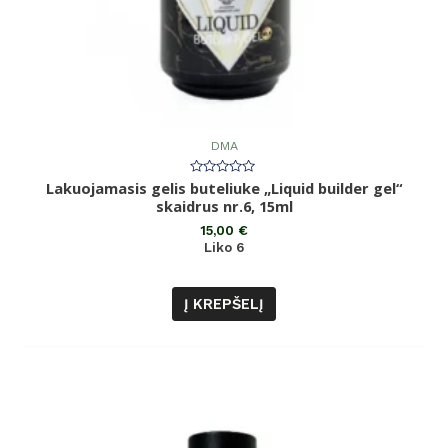
DMA
Lakuojamasis gelis buteliuke „Liquid builder gel“
Įvertinimas:
0
skaidrus nr.6, 15ml
iš
5
15,00
€
Liko 6
Į KREPŠELĮ