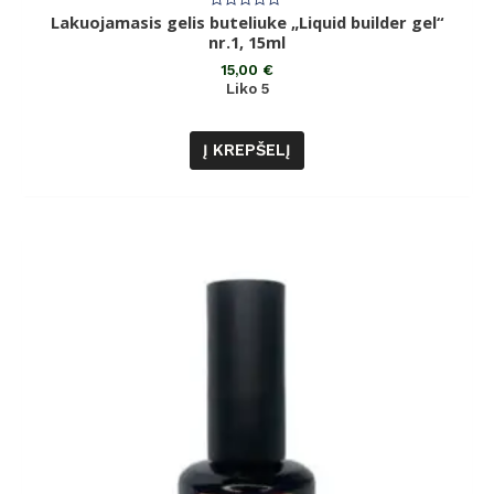
Lakuojamasis gelis buteliuke „Liquid builder gel“
Įvertinimas:
0
nr.1, 15ml
iš
5
15,00
€
Liko 5
Į KREPŠELĮ