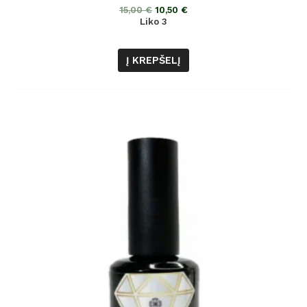
5
15,00
€
10,50
€
Liko 3
Į KREPŠELĮ