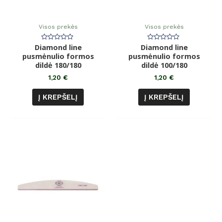
Visos prekės
Visos prekės
Diamond line
Įvertinimas:
Diamond line
Įvertinimas:
0
0
pusmėnulio formos
pusmėnulio formos
iš
iš
dildė 180/180
5
dildė 100/180
5
1,20
€
1,20
€
Į KREPŠELĮ
Į KREPŠELĮ