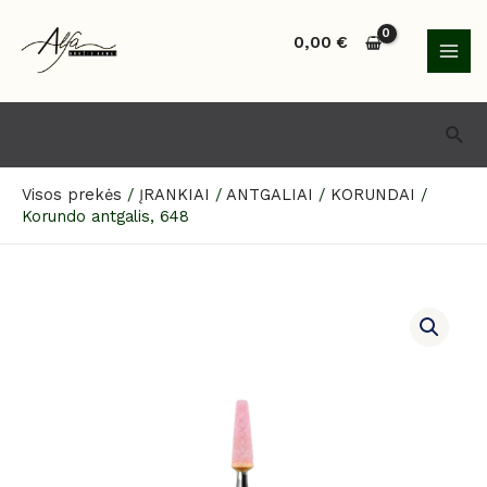
Pereiti
MAI
prie
0,00
€
MEN
turinio
Paie
Visos prekės
/
ĮRANKIAI
/
ANTGALIAI
/
KORUNDAI
/
Korundo antgalis, 648
produkto
kiekis:
Korundo
antgalis,
648