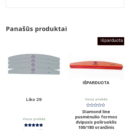
Panašūs produktai
Išparduota
IŠPARDUOTA
Visos prekės
Liko 29
Diamond line
Įvertinimas:
0
pusmėnulio formos
iš
Visos prekės
dvipusis poliruoklis
5
100/180 oranžinis