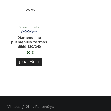
Liko 92
Visos prekės
Diamond line
Įvertinimas:
0
pusmėnulio formos
iš
dildė 180/240
5
1,20
€
Į KREPŠELĮ
Vilniaus g. 21-4, Panevėžys