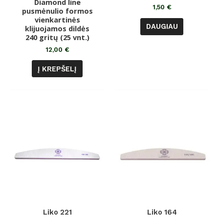
Diamond line
Įvertinimas:
5.00
1,50
€
pusmėnulio formos
iš 5
vienkartinės
DAUGIAU
klijuojamos dildės
240 gritų (25 vnt.)
12,00
€
Į KREPŠELĮ
Liko 221
Liko 164