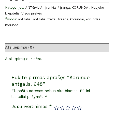
Kategorijos:
ANTGALIAI
,
Įrankiai / Įranga
,
KORUNDAI
,
Naujoko
krepšelis
,
Visos prekės
Žymos:
antgaliai
,
antgalis
,
frezai
,
frezos
,
korundai
,
korundas
,
korundo
Atsiliepimai (0)
Atsiliepimų dar nėra.
Būkite pirmas aprašęs “Korundo
antgalis, 648”
El. pašto adresas nebus skelbiamas.
Būtini
laukeliai pažymėti
*
Jūsų įvertinimas
*