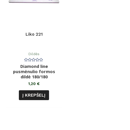
Liko 221
Dildės
Diamond line
Įvertinimas:
0
pusmėnulio formos
iš
dildė 180/180
5
1,20
€
Į KREPŠELĮ