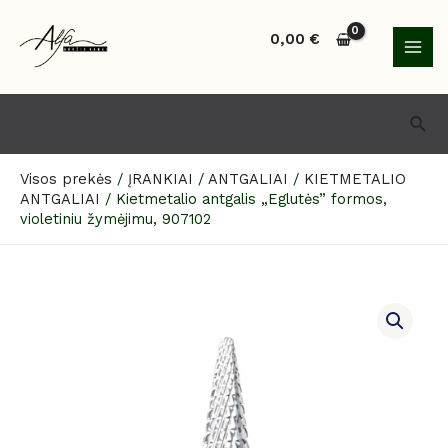
Pereiti
MAI
prie
0,00
€
MEN
turinio
Paie
Visos prekės
/
ĮRANKIAI
/
ANTGALIAI
/
KIETMETALIO
ANTGALIAI
/
Kietmetalio antgalis „Eglutės” formos,
violetiniu žymėjimu, 907102
produkto
kiekis:
Kietmetalio
antgalis
„Eglutės”
formos,
violetiniu