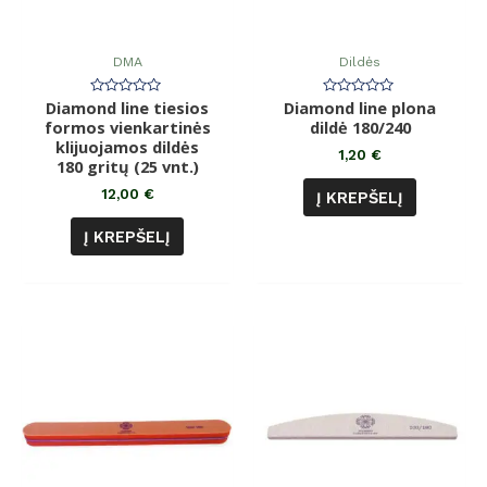
DMA
Dildės
Diamond line tiesios
Įvertinimas:
Diamond line plona
Įvertinimas:
0
0
formos vienkartinės
dildė 180/240
iš
iš
klijuojamos dildės
5
5
1,20
€
180 gritų (25 vnt.)
12,00
€
Į KREPŠELĮ
Į KREPŠELĮ