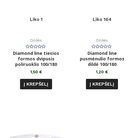
Liko 1
Liko 164
Dildės
Dildės
Diamond line tiesios
Įvertinimas:
Diamond line
Įvertinimas:
0
0
formos dvipusis
pusmėnulio formos
iš
iš
poliruoklis 100/180
5
dildė 100/180
5
1,50
€
1,20
€
Į KREPŠELĮ
Į KREPŠELĮ