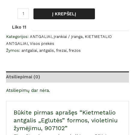
Į KREPŠELĮ
Liko 11
Kategorijos:
ANTGALIAI
,
Įrankiai / Įranga
,
KIETMETALIO
ANTGALIAI
,
Visos prekės
Žymos:
antgaliai
,
antgalis
,
frezai
,
frezos
Atsiliepimai (0)
Atsiliepimų dar nėra.
Būkite pirmas aprašęs “Kietmetalio
antgalis „Eglutės” formos, violetiniu
žymėjimu, 907102”