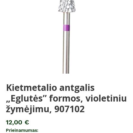
žymėjimu,
907102
Kietmetalio antgalis
„Eglutės” formos, violetiniu
žymėjimu, 907102
12,00
€
Prieinamumas: