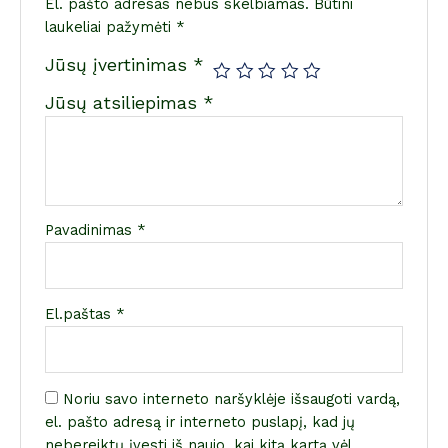
El. pašto adresas nebus skelbiamas.
Būtini
laukeliai pažymėti
*
Jūsų įvertinimas
*
Jūsų atsiliepimas
*
Pavadinimas
*
El.paštas
*
Noriu savo interneto naršyklėje išsaugoti vardą,
el. pašto adresą ir interneto puslapį, kad jų
nebereiktų įvesti iš naujo, kai kitą kartą vėl