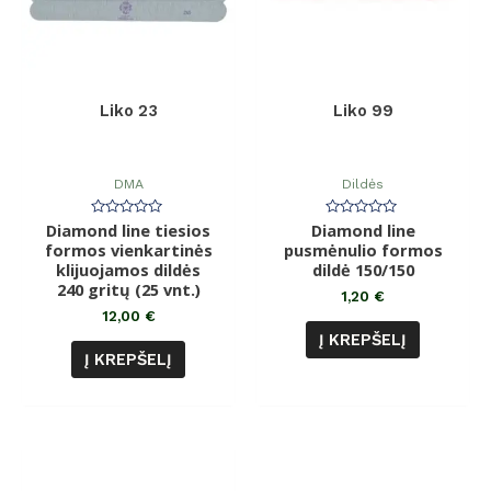
Liko 23
Liko 99
DMA
Dildės
Diamond line tiesios
Įvertinimas:
Diamond line
Įvertinimas:
0
0
formos vienkartinės
pusmėnulio formos
iš
iš
klijuojamos dildės
5
dildė 150/150
5
240 gritų (25 vnt.)
1,20
€
12,00
€
Į KREPŠELĮ
Į KREPŠELĮ