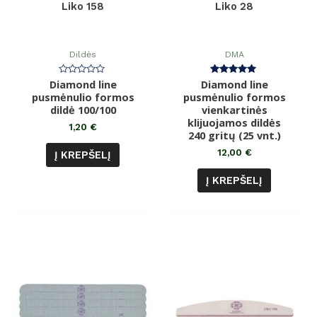
Liko 158
Liko 28
Dildės
DMA
Diamond line
Įvertinimas:
Diamond line
Įvertinimas:
0
5.00
pusmėnulio formos
pusmėnulio formos
iš
iš 5
dildė 100/100
5
vienkartinės
klijuojamos dildės
1,20
€
240 gritų (25 vnt.)
12,00
€
Į KREPŠELĮ
Į KREPŠELĮ