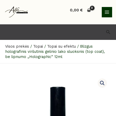
Pereiti
MAI
prie
0,00
€
MEN
turinio
Paie
Visos prekės
/
Topai
/
Topai su efektu
/
Blizgus
holografinis viršutinis gelinio lako sluoksnis (top coat),
be lipnumo „Holographic“ 12ml
produkto
kiekis:
Blizgus
holografinis
viršutinis
gelinio
lako