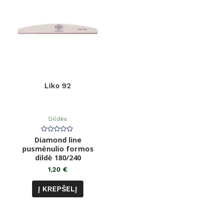
Liko 92
Dildės
Diamond line
Įvertinimas:
0
pusmėnulio formos
iš
dildė 180/240
5
1,20
€
Į KREPŠELĮ