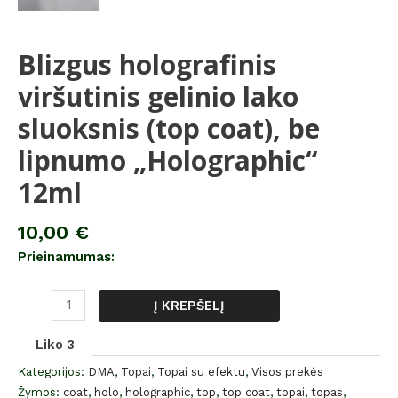
Blizgus holografinis
viršutinis gelinio lako
sluoksnis (top coat), be
lipnumo „Holographic“
12ml
10,00
€
Prieinamumas:
Į KREPŠELĮ
Liko 3
Kategorijos:
DMA
,
Topai
,
Topai su efektu
,
Visos prekės
Žymos:
coat
,
holo
,
holographic
,
top
,
top coat
,
topai
,
topas
,