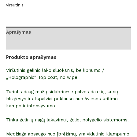
virsutinis
Aprašymas
Atsiliepimai (0)
Produkto aprašymas
Viršutinis gelinio lako sluoksnis, be lipnumo /
„Holographic“ Top coat, no wipe.
Turintis daug mažų sidabrinės spalvos dalelių, kurių
blizgesys ir atspalviai priklauso nuo šviesos kritimo
kampo ir intensyvumo.
Tinka gelinių nagų lakavimui, gelio, polygelio sistemoms.
Medžiaga apsaugo nuo įbrėžimų, yra vidutinio klampumo