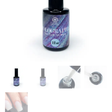
sluoksnis
(top
coat),
be
lipnumo
„Holographic“
12ml