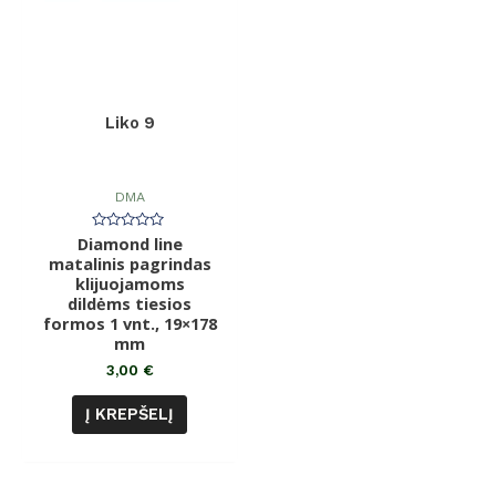
Liko 9
DMA
Diamond line
Įvertinimas:
0
matalinis pagrindas
iš
klijuojamoms
5
dildėms tiesios
formos 1 vnt., 19×178
mm
3,00
€
Į KREPŠELĮ