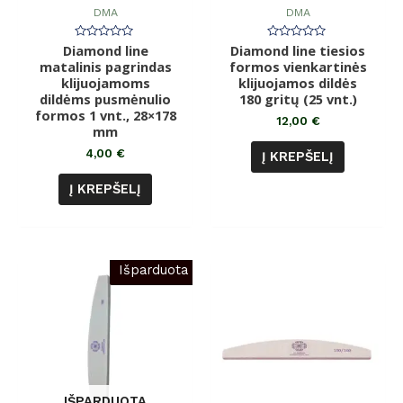
DMA
DMA
Diamond line
Įvertinimas:
Diamond line tiesios
Įvertinimas:
0
0
matalinis pagrindas
formos vienkartinės
iš
iš
klijuojamoms
5
klijuojamos dildės
5
dildėms pusmėnulio
180 gritų (25 vnt.)
formos 1 vnt., 28×178
12,00
€
mm
4,00
€
Į KREPŠELĮ
Į KREPŠELĮ
Išparduota
IŠPARDUOTA