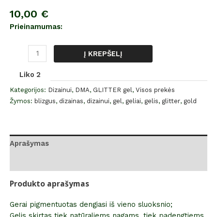
10,00
€
Prieinamumas:
Į KREPŠELĮ
Liko 2
Kategorijos:
Dizainui
,
DMA
,
GLITTER gel
,
Visos prekės
Žymos:
blizgus
,
dizainas
,
dizainui
,
gel
,
geliai
,
gelis
,
glitter
,
gold
Aprašymas
Atsiliepimai (0)
Produkto aprašymas
Gerai pigmentuotas dengiasi iš vieno sluoksnio;
Gelis skirtas tiek natūraliems nagams, tiek padengtiems