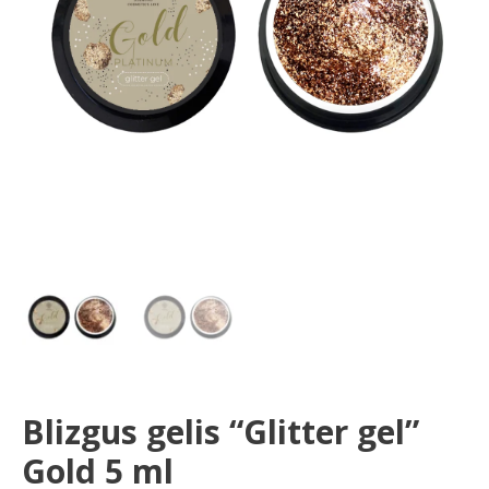
ml
Blizgus gelis “Glitter gel”
Gold 5 ml