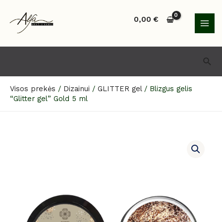
Pereiti
MAI
prie
0,00
€
MEN
turinio
Paie
Visos prekės
/
Dizainui
/
GLITTER gel
/
Blizgus gelis
“Glitter gel” Gold 5 ml
produkto
kiekis:
Blizgus
gelis
“Glitter
gel”
Gold
5