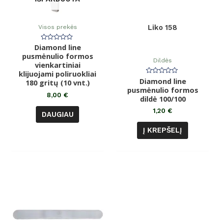
Visos prekės
Liko 158
Diamond line
Įvertinimas:
0
pusmėnulio formos
iš
Dildės
vienkartiniai
5
klijuojami poliruokliai
Diamond line
Įvertinimas:
180 gritų (10 vnt.)
0
pusmėnulio formos
iš
8,00
€
dildė 100/100
5
1,20
€
DAUGIAU
Į KREPŠELĮ