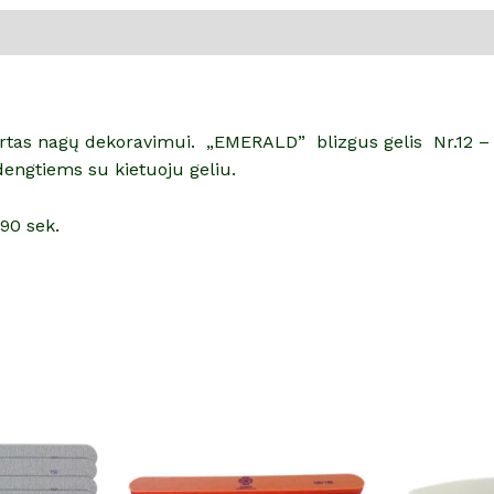
skirtas nagų dekoravimui. „EMERALD” blizgus gelis Nr.12 – p
dengtiems su kietuoju geliu.
90 sek.