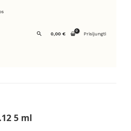
os
Paieška
0,00
€
Prisijungti
.12 5 ml