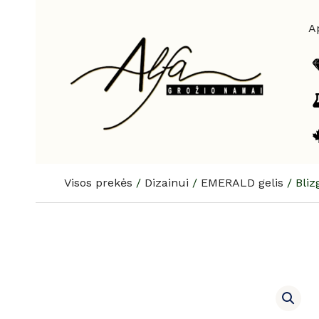
Pereiti
prie
A
turinio
Visos prekės
/
Dizainui
/
EMERALD gelis
/
Bliz