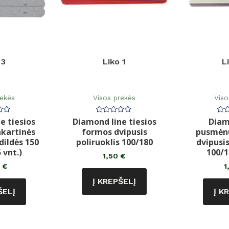
 3
Liko 1
L
rekės
Visos prekės
Viso
e tiesios
Diamond line tiesios
Diam
imas:
Įvertinimas:
Įve
0
0
nkartinės
formos dvipusis
pusmėnu
iš
iš
5
5
dildės 150
poliruoklis 100/180
dvipusis
 vnt.)
100/1
1,50
€
0
€
1
Į KREPŠELĮ
ŠELĮ
Į K