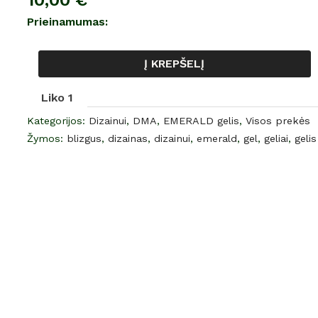
10,00
€
gelis
Prieinamumas:
„EMERALD“
Nr.12
Į KREPŠELĮ
5
ml
Liko 1
Kategorijos:
Dizainui
,
DMA
,
EMERALD gelis
,
Visos prekės
Žymos:
blizgus
,
dizainas
,
dizainui
,
emerald
,
gel
,
geliai
,
gelis