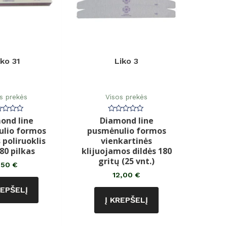
iko 31
Liko 3
s prekės
Visos prekės
ond line
Diamond line
rtinimas:
Įvertinimas:
0
lio formos
pusmėnulio formos
iš
5
 poliruoklis
vienkartinės
80 pilkas
klijuojamos dildės 180
gritų (25 vnt.)
,50
€
12,00
€
REPŠELĮ
Į KREPŠELĮ