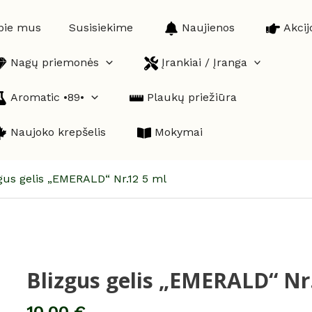
pie mus
Susisiekime
Naujienos
Akcij
Nagų priemonės
Įrankiai / Įranga
Aromatic •89•
Plaukų priežiūra
Naujoko krepšelis
Mokymai
gus gelis „EMERALD“ Nr.12 5 ml
Blizgus gelis „EMERALD“ Nr
produkto
kiekis:
Blizgus