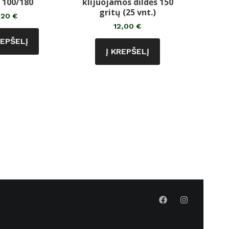
ė 100/180
klijuojamos dildės 150
gritų (25 vnt.)
,20
€
12,00
€
REPŠELĮ
Į KREPŠELĮ