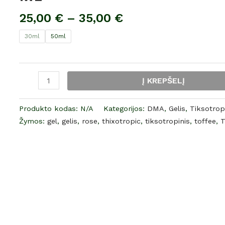
TOFFEE
25,00
€
–
35,00
€
ROSE
THIXOTROPIC
30ml
50ml
GEL
30
ML
Į KREPŠELĮ
/
50
Produkto kodas:
N/A
Kategorijos:
DMA
,
Gelis
,
Tiksotropi
ML
Žymos:
gel
,
gelis
,
rose
,
thixotropic
,
tiksotropinis
,
toffee
,
T