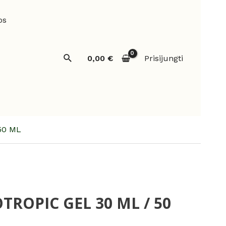
os
Paieška
0,00
€
Prisijungti
50 ML
TROPIC GEL 30 ML / 50