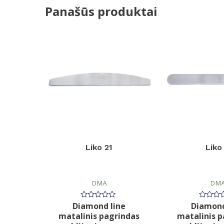
Panašūs produktai
Liko 21
Liko
DMA
DM
Diamond line
Diamond
Įvertinimas:
Įvertin
0
0
matalinis pagrindas
matalinis p
iš
iš
5
5