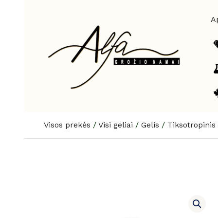
Pereiti
prie
A
turinio
Visos prekės
/
Visi geliai
/
Gelis
/
Tiksotropinis 