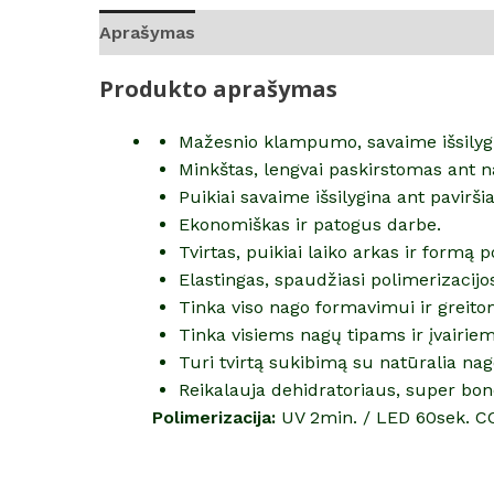
Aprašymas
Papildoma informacija
Atsilie
Produkto aprašymas
Mažesnio klampumo, savaime išsilygin
Minkštas, lengvai paskirstomas ant na
Puikiai savaime išsilygina ant pavirši
Ekonomiškas ir patogus darbe.
Tvirtas, puikiai laiko arkas ir formą p
Elastingas, spaudžiasi polimerizacij
Tinka viso nago formavimui ir greito
Tinka visiems nagų tipams ir įvairiem
Turi tvirtą sukibimą su natūralia nag
Reikalauja dehidratoriaus, super bond
Polimerizacija:
UV 2min. / LED 60sek. C