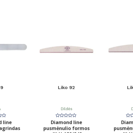
 9
Liko 92
Li
A
Dildės
D
 line
Diamond line
Diam
imas:
Įvertinimas:
Įve
0
0
agrindas
pusmėnulio formos
pusmėnu
iš
iš
5
5