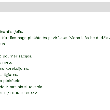
pimai (0)
antis gelis.
tūralios nago plokštelės paviršiaus ”vieno lašo be dildžia
aus.
o polimerizacijos.
os metu.
ms korekcijoms.
s ilgiams.
o plokštele.
o ir bazinio sluoksnio.
CFL / HIBRID 90 sek.