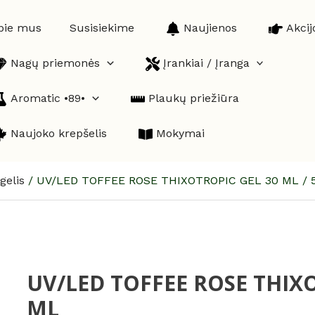
pie mus
Susisiekime
Naujienos
Akcij
Nagų priemonės
Įrankiai / Įranga
Aromatic •89•
Plaukų priežiūra
Naujoko krepšelis
Mokymai
gelis
/
UV/LED TOFFEE ROSE THIXOTROPIC GEL 30 ML / 
UV/LED TOFFEE ROSE THIXO
produkto
kiekis:
ML
UV/LED