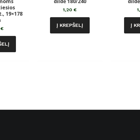
amoms
dildė 180/240
dild
iesios
1,20
€
1
., 19×178
m
Į KREPŠELĮ
Į K
0
€
ŠELĮ