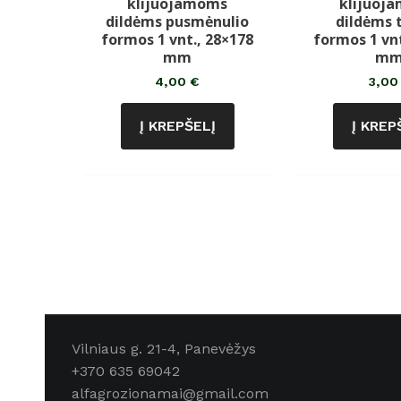
klijuojamoms
klijuoj
dildėms pusmėnulio
dildėms t
formos 1 vnt., 28×178
formos 1 vnt
mm
m
4,00
€
3,0
Į KREPŠELĮ
Į KREP
Vilniaus g. 21-4, Panevėžys
+370 635 69042
alfagrozionamai@gmail.com