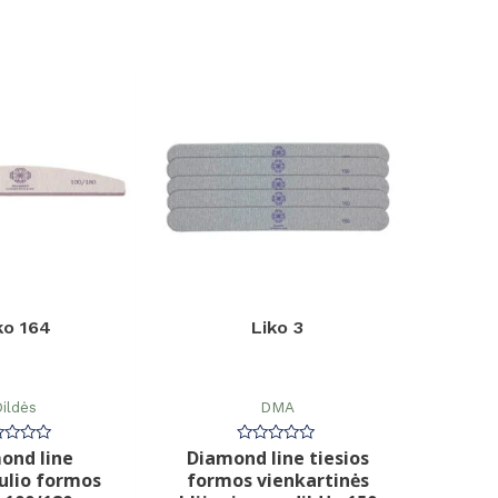
ko 164
Liko 3
ildės
DMA
ond line
Diamond line tiesios
rtinimas:
Įvertinimas:
0
lio formos
formos vienkartinės
iš
5