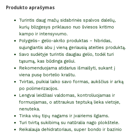
Produkto aprašymas
Turintis daug mažų sidabrinės spalvos dalelių,
kurių blizgesys priklauso nuo šviesos kritimo
kampo ir intensyvumo.
Polygelis– gelio-akrilo produktas – hibridas,
sujungiantis abu į vieną geriausią ateities produktą.
Savo sudėtyje turintis daugiau gelio, todėl turi
tąsumą, kas būdinga geliui.
Rekomenduojama atidarius išmaišyti, sukant į
viena pusę bortelio kraštu.
Tvirtas, puikiai laiko savo formas, aukščius ir arką
po polimerizacijos.
Lengvai leidžiasi valdomas, kontroliuojamas ir
formuojamas, o atitraukus teptuką lieka vietoje,
nenuteka.
Tinka visų tipų nagams ir įvairiems ilgiams.
Turi tvirtą sukibimą su natūralia nago plokštele.
Reikalauja dehidratoriaus, super bondo ir bazinio