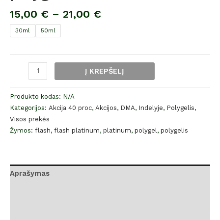
15,00
€
–
21,00
€
30ml
50ml
Į KREPŠELĮ
Produkto kodas:
N/A
Kategorijos:
Akcija 40 proc
,
Akcijos
,
DMA
,
Indelyje
,
Polygelis
,
Visos prekės
Žymos:
flash
,
flash platinum
,
platinum
,
polygel
,
polygelis
Aprašymas
Papildoma informacija
Atsiliepimai (0)