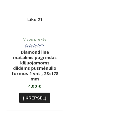
Liko 21
Visos prekės
Diamond line
Įvertinimas:
0
matalinis pagrindas
iš
klijuojamoms
5
dildėms pusmėnulio
formos 1 vnt., 28×178
mm
4,00
€
Į KREPŠELĮ