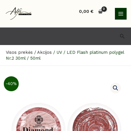
Pereiti
MAI
prie
0,00
€
MEN
turinio
Paie
Visos prekės
/
Akcijos
/
UV / LED Flash platinum polygel
Nr.2 30ml / 50ml
produkto
-40%
kiekis:
UV
/
LED
Flash
platinum
polygel