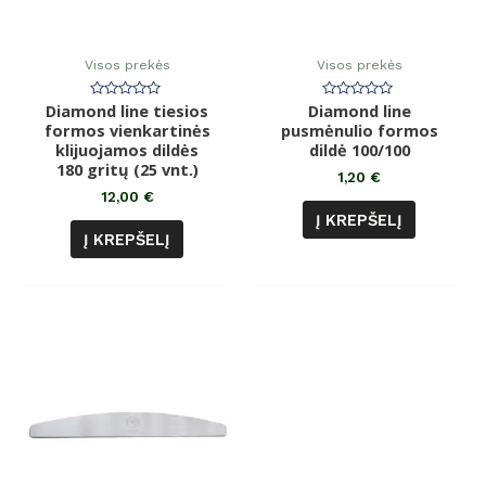
Visos prekės
Visos prekės
Diamond line tiesios
Įvertinimas:
Diamond line
Įvertinimas:
0
0
formos vienkartinės
pusmėnulio formos
iš
iš
klijuojamos dildės
5
dildė 100/100
5
180 gritų (25 vnt.)
1,20
€
12,00
€
Į KREPŠELĮ
Į KREPŠELĮ