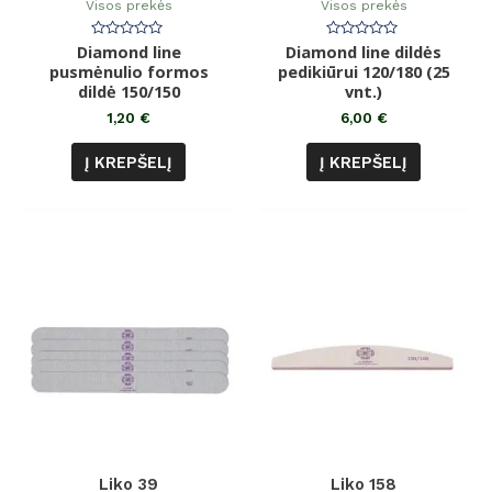
Visos prekės
Visos prekės
Diamond line
Įvertinimas:
Diamond line dildės
Įvertinimas:
0
0
pusmėnulio formos
pedikiūrui 120/180 (25
iš
iš
dildė 150/150
5
5
vnt.)
1,20
€
6,00
€
Į KREPŠELĮ
Į KREPŠELĮ
Liko 39
Liko 158