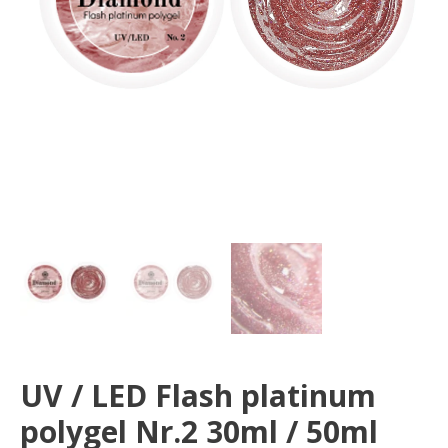
Nr.2
30ml
/
50ml
UV / LED Flash platinum
polygel Nr.2 30ml / 50ml