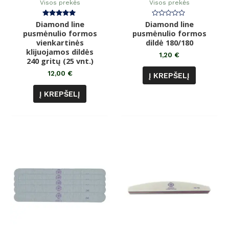
Visos prekės
Visos prekės
Diamond line
Įvertinimas:
Diamond line
Įvertinimas:
5.00
0
pusmėnulio formos
pusmėnulio formos
iš 5
iš
vienkartinės
dildė 180/180
5
klijuojamos dildės
1,20
€
240 gritų (25 vnt.)
12,00
€
Į KREPŠELĮ
Į KREPŠELĮ