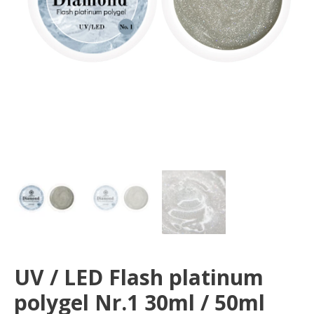
Nr.1
30ml
/
50ml
UV / LED Flash platinum
polygel Nr.1 30ml / 50ml