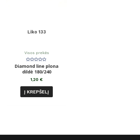
Liko 133
Visos prekės
Diamond line plona
Įvertinimas:
0
dildė 180/240
iš
5
1,20
€
Į KREPŠELĮ