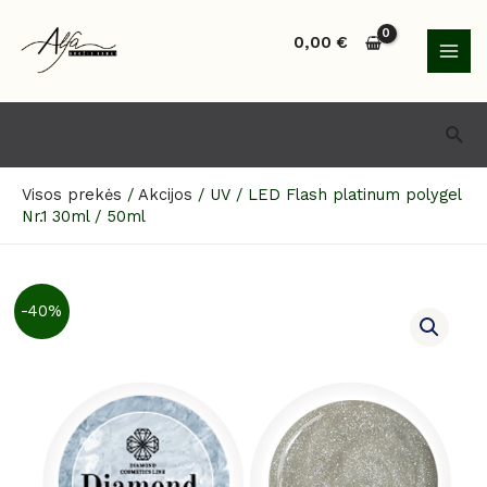
Pereiti
MAI
prie
0,00
€
MEN
turinio
Paie
Visos prekės
/
Akcijos
/
UV / LED Flash platinum polygel
Nr.1 30ml / 50ml
produkto
-40%
kiekis:
UV
/
LED
Flash
platinum
polygel