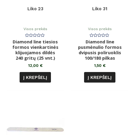
Liko 23
Liko 31
Visos prekės
Visos prekės
Diamond line tiesios
Įvertinimas:
Diamond line
Įvertinimas:
0
0
formos vienkartinės
pusmėnulio formos
iš
iš
klijuojamos dildės
5
dvipusis poliruoklis
5
240 gritų (25 vnt.)
100/180 pilkas
12,00
€
1,50
€
Į KREPŠELĮ
Į KREPŠELĮ