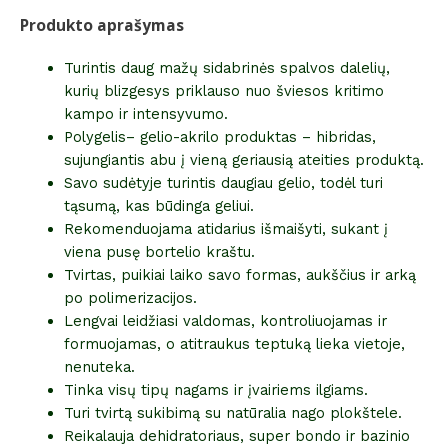
Produkto aprašymas
Turintis daug mažų sidabrinės spalvos dalelių,
kurių blizgesys priklauso nuo šviesos kritimo
kampo ir intensyvumo.
Polygelis– gelio-akrilo produktas – hibridas,
sujungiantis abu į vieną geriausią ateities produktą.
Savo sudėtyje turintis daugiau gelio, todėl turi
tąsumą, kas būdinga geliui.
Rekomenduojama atidarius išmaišyti, sukant į
viena pusę bortelio kraštu.
Tvirtas, puikiai laiko savo formas, aukščius ir arką
po polimerizacijos.
Lengvai leidžiasi valdomas, kontroliuojamas ir
formuojamas, o atitraukus teptuką lieka vietoje,
nenuteka.
Tinka visų tipų nagams ir įvairiems ilgiams.
Turi tvirtą sukibimą su natūralia nago plokštele.
Reikalauja dehidratoriaus, super bondo ir bazinio