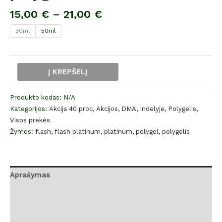
15,00
€
–
21,00
€
30ml
50ml
Į KREPŠELĮ
Produkto kodas:
N/A
Kategorijos:
Akcija 40 proc
,
Akcijos
,
DMA
,
Indelyje
,
Polygelis
,
Visos prekės
Žymos:
flash
,
flash platinum
,
platinum
,
polygel
,
polygelis
Aprašymas
Papildoma informacija
Atsiliepimai (0)