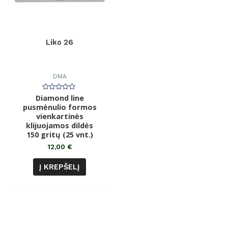
Liko 26
DMA
Diamond line
Įvertinimas:
0
pusmėnulio formos
iš
vienkartinės
5
klijuojamos dildės
150 gritų (25 vnt.)
12,00
€
Į KREPŠELĮ