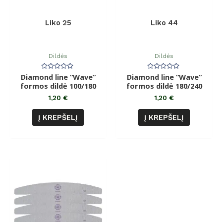
Liko 25
Liko 44
Dildės
Dildės
Diamond line “Wave”
Įvertinimas:
Diamond line “Wave”
Įvertinimas:
0
0
formos dildė 100/180
formos dildė 180/240
iš
iš
5
5
1,20
€
1,20
€
Į KREPŠELĮ
Į KREPŠELĮ