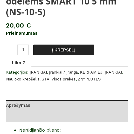
odelėms SMART 10 5 mm
(NS-10-5)
20,00
€
Prieinamumas:
Į KREPŠELĮ
Liko 7
Kategorijos:
ĮRANKIAI
,
Įrankiai / Įranga
,
KERPAMIEJI ĮRANKIAI
,
Naujoko krepšelis
,
STA
,
Visos prekės
,
ŽNYPLUTĖS
Aprašymas
Atsiliepimai (0)
Nerūdijančio plieno;