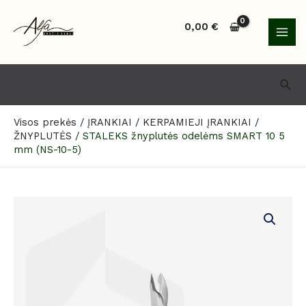
Pereiti
MAI
prie
0,00
€
MEN
turinio
Paie
Visos prekės
/
ĮRANKIAI
/
KERPAMIEJI ĮRANKIAI
/
ŽNYPLUTĖS
/
STALEKS žnyplutės odelėms SMART 10 5
mm (NS-10-5)
produkto
kiekis:
STALEKS
žnyplutės
odelėms
SMART
10