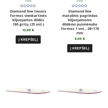
DMA
DMA
Diamond line tiesios
Įvertinimas:
Diamond line
Įvertinimas:
0
0
formos vienkartinės
matalinis pagrindas
iš
iš
klijuojamos dildės
5
klijuojamoms
5
180 gritų (25 vnt.)
dildėms pusmėnulio
formos 1 vnt., 28×178
12,00
€
mm
4,00
€
Į KREPŠELĮ
Į KREPŠELĮ