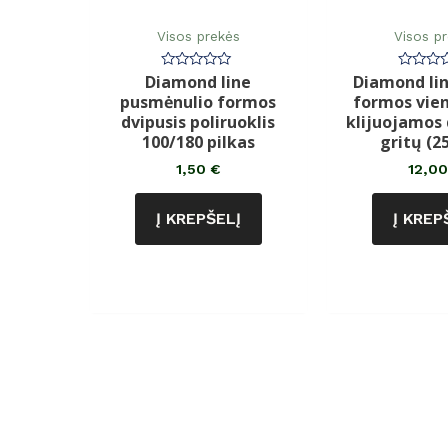
Visos prekės
Visos p
Diamond line
Diamond lin
Įvertinimas:
Įvertin
0
0
pusmėnulio formos
formos vie
iš
iš
5
5
dvipusis poliruoklis
klijuojamos 
100/180 pilkas
gritų (25
1,50
€
12,0
Į KREPŠELĮ
Į KREP