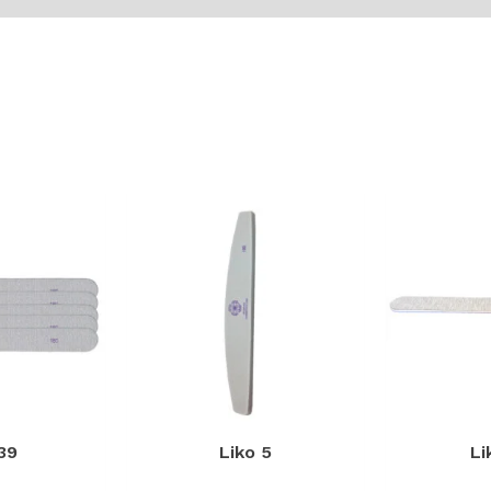
39
Liko 5
Li