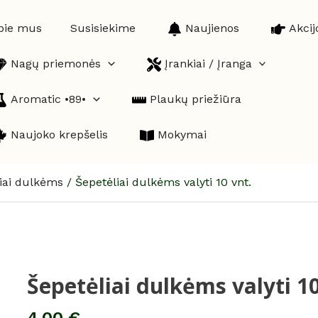
pie mus
Susisiekime
Naujienos
Akcij
Nagų priemonės
Įrankiai / Įranga
Aromatic •89•
Plaukų priežiūra
Naujoko krepšelis
Mokymai
iai dulkėms
/
Šepetėliai dulkėms valyti 10 vnt.
Šepetėliai dulkėms valyti 10
produkto
kiekis:
Šepetėliai