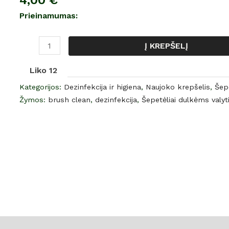
4,00
€
dulkėms
Prieinamumas:
valyti
10
Į KREPŠELĮ
vnt.
Liko 12
Kategorijos:
Dezinfekcija ir higiena
,
Naujoko krepšelis
,
Šep
Žymos:
brush clean
,
dezinfekcija
,
Šepetėliai dulkėms valyt