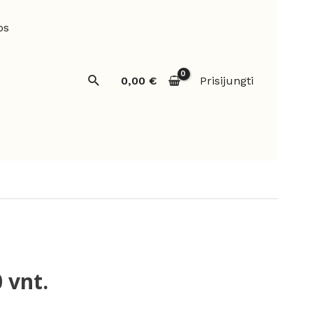
os
Paieška
0,00
€
Prisijungti
 vnt.