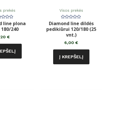
s prekės
Visos prekės
 line plona
Diamond line dildės
rtinimas:
Įvertinimas:
0
ė 180/240
pedikiūrui 120/180 (25
iš
5
vnt.)
,20
€
6,00
€
REPŠELĮ
Į KREPŠELĮ