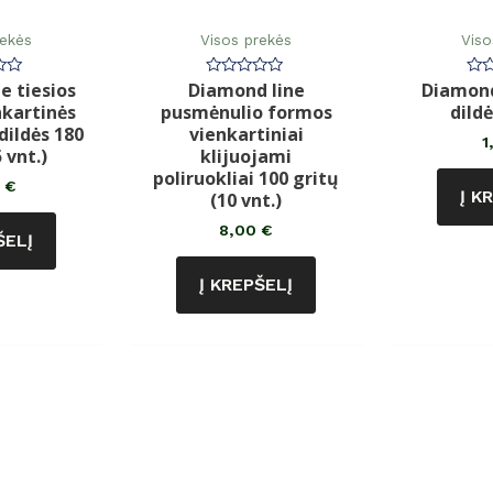
rekės
Visos prekės
Viso
e tiesios
Diamond line
Diamond
imas:
Įvertinimas:
Įve
0
0
nkartinės
pusmėnulio formos
dild
iš
iš
5
5
dildės 180
vienkartiniai
1
 vnt.)
klijuojami
poliruokliai 100 gritų
0
€
Į K
(10 vnt.)
8,00
€
ŠELĮ
Į KREPŠELĮ