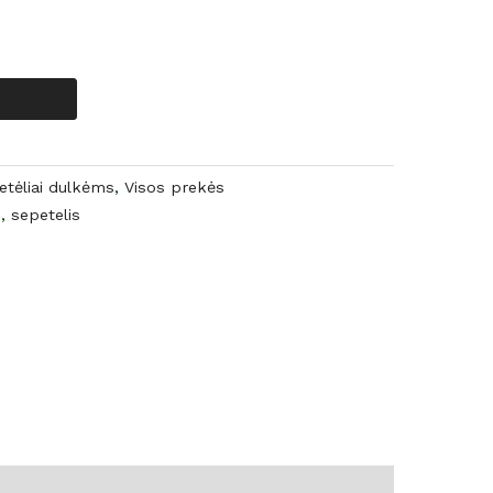
etėliai dulkėms
,
Visos prekės
i
,
sepetelis