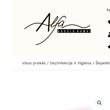
Pereiti
prie
A
turinio
Visos prekės
/
Dezinfekcija ir higiena
/
Šepetėl