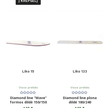
Į KREPŠELĮ
Liko 15
Liko 133
Visos prekės
Visos prekės
Diamond line “Wave”
Įvertinimas:
Diamond line plona
Įvertinimas:
0
0
formos dildė 150/150
dildė 180/240
iš
iš
5
5