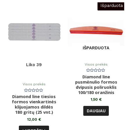
Išparduota
IŠPARDUOTA
Visos prekės
Liko 39
Diamond line
Įvertinimas:
0
pusmėnulio formos
iš
Visos prekės
dvipusis poliruoklis
5
100/180 oranžinis
Diamond line tiesios
Įvertinimas:
0
1,50
€
formos vienkartinės
iš
klijuojamos dildės
5
DAUGIAU
180 gritų (25 vnt.)
12,00
€