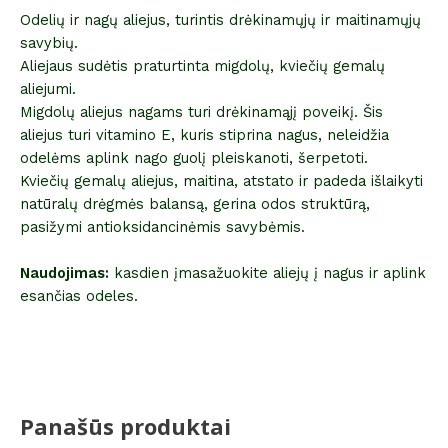
Odelių ir nagų aliejus, turintis drėkinamųjų ir maitinamųjų
savybių.
Aliejaus sudėtis praturtinta migdolų, kviečių gemalų
aliejumi.
Migdolų aliejus nagams turi drėkinamąjį poveikį. Šis
aliejus turi vitamino E, kuris stiprina nagus, neleidžia
odelėms aplink nago guolį pleiskanoti, šerpetoti.
Kviečių gemalų aliejus, maitina, atstato ir padeda išlaikyti
natūralų drėgmės balansą, gerina odos struktūrą,
pasižymi antioksidancinėmis savybėmis.
Naudojimas:
kasdien įmasažuokite aliejų į nagus ir aplink
esančias odeles.
Panašūs produktai