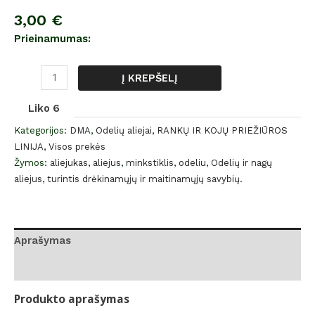
3,00
€
Prieinamumas:
Į KREPŠELĮ
Liko 6
Kategorijos:
DMA
,
Odelių aliejai
,
RANKŲ IR KOJŲ PRIEŽIŪROS
LINIJA
,
Visos prekės
Žymos:
aliejukas
,
aliejus
,
minkstiklis
,
odeliu
,
Odelių ir nagų
aliejus
,
turintis drėkinamųjų ir maitinamųjų savybių.
Aprašymas
Atsiliepimai (0)
Produkto aprašymas