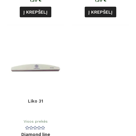
1,20
€
1,20
€
Į KREPŠELĮ
Į KREPŠELĮ
Liko 31
Visos prekės
Diamond line
Įvertinimas: