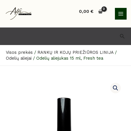
Pereiti
MAI
prie
0,00
€
MEN
turinio
Paie
Visos prekės
/
RANKŲ IR KOJŲ PRIEŽIŪROS LINIJA
/
Odelių aliejai
/
Odelių aliejukas 15 ml, Fresh tea
produkto
kiekis:
Odelių
aliejukas
15
ml,
Fresh
tea