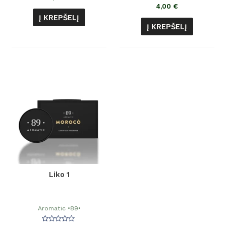
4,00
€
Į KREPŠELĮ
Į KREPŠELĮ
Liko 1
Aromatic •89•