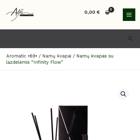
Pereiti
MAI
prie
0,00
€
MEN
turinio
Paie
Aromatic •89•
/
Namų kvapai
/
Namų kvapas su
lazdelėmis “Infinity Flow”
produkto
kiekis:
Namų
kvapas
su
lazdelėmis
"Infinity
Flow"