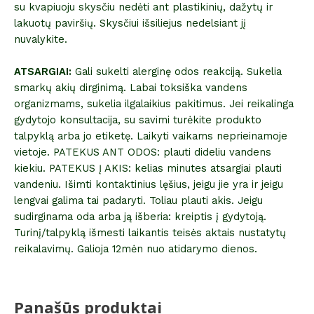
su kvapiuoju skysčiu nedėti ant plastikinių, dažytų ir
lakuotų paviršių. Skysčiui išsiliejus nedelsiant jį
nuvalykite.
ATSARGIAI:
Gali sukelti alerginę odos reakciją. Sukelia
smarkų akių dirginimą. Labai toksiška vandens
organizmams, sukelia ilgalaikius pakitimus. Jei reikalinga
gydytojo konsultacija, su savimi turėkite produkto
talpyklą arba jo etiketę. Laikyti vaikams neprieinamoje
vietoje. PATEKUS ANT ODOS: plauti dideliu vandens
kiekiu. PATEKUS Į AKIS: kelias minutes atsargiai plauti
vandeniu. Išimti kontaktinius lęšius, jeigu jie yra ir jeigu
lengvai galima tai padaryti. Toliau plauti akis. Jeigu
sudirginama oda arba ją išberia: kreiptis į gydytoją.
Turinį/talpyklą išmesti laikantis teisės aktais nustatytų
reikalavimų. Galioja 12mėn nuo atidarymo dienos.
Panašūs produktai