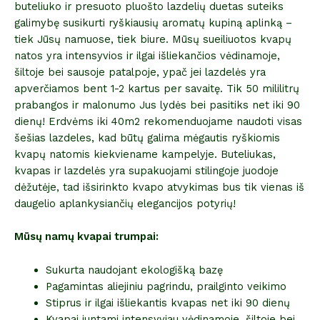
buteliuko ir presuoto pluošto lazdelių duetas suteiks
galimybę susikurti ryškiausių aromatų kupiną aplinką –
tiek Jūsų namuose, tiek biure. Mūsų sueiliuotos kvapų
natos yra intensyvios ir ilgai išliekančios vėdinamoje,
šiltoje bei sausoje patalpoje, ypač jei lazdelės yra
apverčiamos bent 1-2 kartus per savaitę. Tik 50 mililitrų
prabangos ir malonumo Jus lydės bei pasitiks net iki 90
dienų! Erdvėms iki 40m2 rekomenduojame naudoti visas
šešias lazdeles, kad būtų galima mėgautis ryškiomis
kvapų natomis kiekviename kampelyje. Buteliukas,
kvapas ir lazdelės yra supakuojami stilingoje juodoje
dėžutėje, tad išsirinkto kvapo atvykimas bus tik vienas iš
daugelio aplankysiančių elegancijos potyrių!
Mūsų namų kvapai trumpai:
Sukurta naudojant ekologišką bazę
Pagamintas aliejiniu pagrindu, prailginto veikimo
Stiprus ir ilgai išliekantis kvapas net iki 90 dienų
Kvapai juntami intensyviau vėdinamoje, šiltoje bei