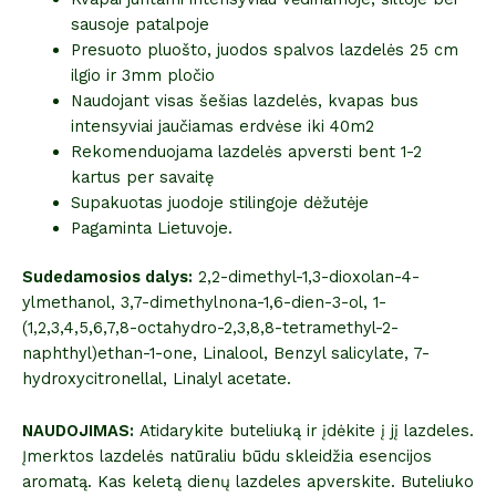
sausoje patalpoje
Presuoto pluošto, juodos spalvos lazdelės 25 cm
ilgio ir 3mm pločio
Naudojant visas šešias lazdelės, kvapas bus
intensyviai jaučiamas erdvėse iki 40m2
Rekomenduojama lazdelės apversti bent 1-2
kartus per savaitę
Supakuotas juodoje stilingoje dėžutėje
Pagaminta Lietuvoje.
Sudedamosios dalys:
2,2-dimethyl-1,3-dioxolan-4-
ylmethanol, 3,7-dimethylnona-1,6-dien-3-ol, 1-
(1,2,3,4,5,6,7,8-octahydro-2,3,8,8-tetramethyl-2-
naphthyl)ethan-1-one, Linalool, Benzyl salicylate, 7-
hydroxycitronellal, Linalyl acetate.
NAUDOJIMAS:
Atidarykite buteliuką ir įdėkite į jį lazdeles.
Įmerktos lazdelės natūraliu būdu skleidžia esencijos
aromatą. Kas keletą dienų lazdeles apverskite. Buteliuko