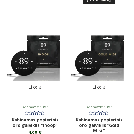
Liko 3
Liko 3
Aromatic •89•
Aromatic •89•
Kabinamas popierinis
Įvertinimas:
Kabinamas popierinis
Įvertinimas:
0
0
oro gaiviklis “Inoop”
oro gaiviklis “Gold
iš
iš
5
5
Mist”
4,00
€