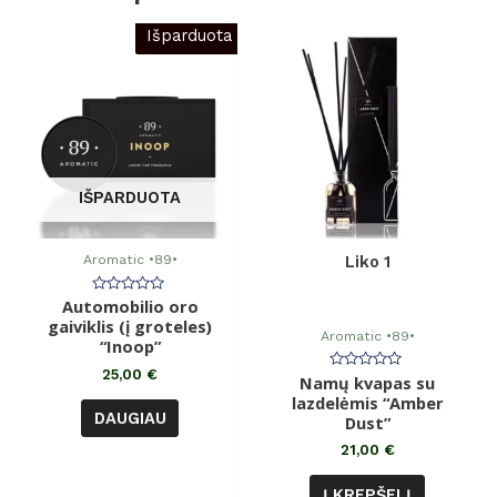
Išparduota
IŠPARDUOTA
Aromatic •89•
Liko 1
Automobilio oro
Įvertinimas:
0
gaiviklis (į groteles)
iš
Aromatic •89•
5
“Inoop”
25,00
€
Namų kvapas su
Įvertinimas:
0
lazdelėmis “Amber
iš
DAUGIAU
5
Dust”
21,00
€
Į KREPŠELĮ