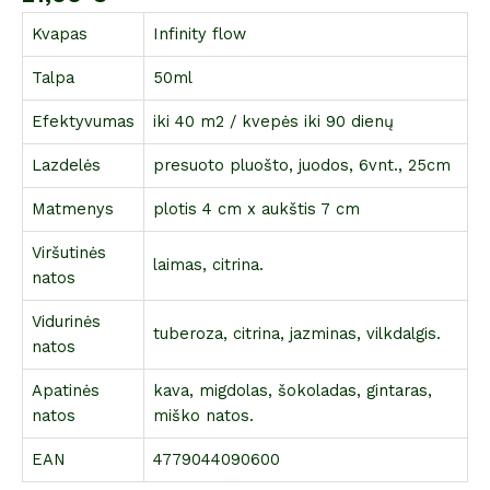
Kvapas
Infinity flow
Talpa
50ml
Efektyvumas
iki 40 m2 / kvepės iki 90 dienų
Lazdelės
presuoto pluošto, juodos, 6vnt., 25cm
Matmenys
plotis 4 cm x aukštis 7 cm
Viršutinės
laimas, citrina.
natos
Vidurinės
tuberoza, citrina, jazminas, vilkdalgis.
natos
Apatinės
kava, migdolas, šokoladas, gintaras,
natos
miško natos.
EAN
4779044090600