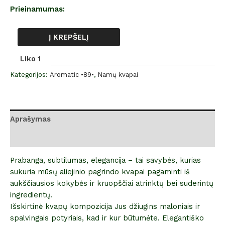
Prieinamumas:
Į KREPŠELĮ
Liko 1
Kategorijos:
Aromatic •89•
,
Namų kvapai
Aprašymas
Atsiliepimai (0)
Prabanga, subtilumas, elegancija – tai savybės, kurias
sukuria mūsų aliejinio pagrindo kvapai pagaminti iš
aukščiausios kokybės ir kruopščiai atrinktų bei suderintų
ingredientų.
Išskirtinė kvapų kompozicija Jus džiugins maloniais ir
spalvingais potyriais, kad ir kur būtumėte. Elegantiško