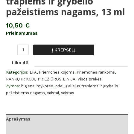
trapiems ir grybelio
pažeistiems nagams, 13 ml
10,50
€
Prieinamumas:
Į KREPŠELĮ
Liko 46
Kategorijos:
LFA
,
Priemonės kojoms
,
Priemonės rankoms
,
RANKŲ IR KOJŲ PRIEŽIŪROS LINIJA
,
Visos prekės
Žymos:
higiena
,
mykored
,
odelių aliejus trapiems ir grybelio
pažeistiems nagams
,
vaistai
,
vaistas
Aprašymas
Atsiliepimai (0)