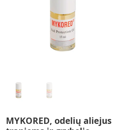
grybelio
pažeistiems
nagams,
13
ml
MYKORED, odelių aliejus