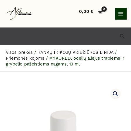
Pereiti
MAI
prie
0,00
€
MEN
turinio
Paie
Visos prekės
/
RANKŲ IR KOJŲ PRIEŽIŪROS LINIJA
/
Priemonės kojoms
/
MYKORED, odelių aliejus trapiems ir
grybelio pažeistiems nagams, 13 ml
produkto
kiekis:
MYKORED,
odelių
aliejus
trapiems
ir