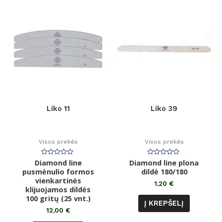
Liko 11
Liko 39
Visos prekės
Visos prekės
Diamond line
Įvertinimas:
Diamond line plona
Įvertinimas:
0
0
pusmėnulio formos
dildė 180/180
iš
iš
vienkartinės
5
5
1,20
€
klijuojamos dildės
100 gritų (25 vnt.)
Į KREPŠELĮ
12,00
€