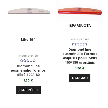
IŠPARDUOTA
Visos prekės
Liko 164
Diamond line
Įvertinimas:
0
pusmėnulio formos
iš
Visos prekės
dvipusis poliruoklis
5
100/180 oranžinis
Diamond line
Įvertinimas:
0
1,50
€
pusmėnulio formos
iš
dildė 100/180
5
DAUGIAU
1,20
€
Į KREPŠELĮ