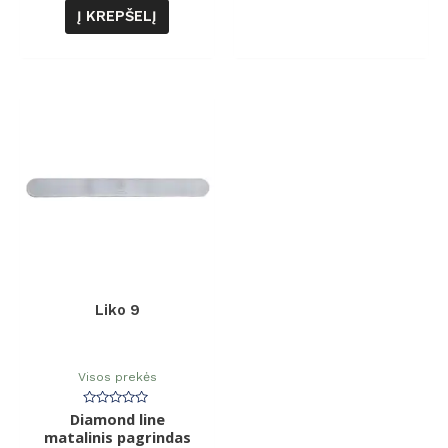
Į KREPŠELĮ
Liko 9
Visos prekės
Diamond line
Įvertinimas:
0
matalinis pagrindas
iš