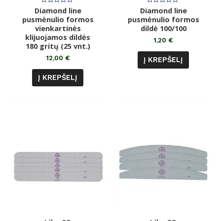
Diamond line
Įvertinimas:
Diamond line
Įvertinimas:
0
0
pusmėnulio formos
pusmėnulio formos
iš
iš
vienkartinės
5
dildė 100/100
5
klijuojamos dildės
1,20
€
180 gritų (25 vnt.)
12,00
€
Į KREPŠELĮ
Į KREPŠELĮ