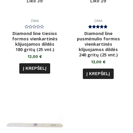
Liko 39
Liko 29
DMA
DMA
Diamond line tiesios
Įvertinimas:
Diamond line
Įvertinimas:
0
5.00
formos vienkartinės
pusmėnulio formos
iš
iš 5
klijuojamos dildės
5
vienkartinės
180 gritų (25 vnt.)
klijuojamos dildės
240 gritų (25 vnt.)
12,00
€
12,00
€
Į KREPŠELĮ
Į KREPŠELĮ