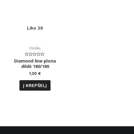
Liko 39
Dildės
Diamond line plona
Įvertinimas:
0
dildė 180/180
iš
5
1,20
€
Į KREPŠELĮ