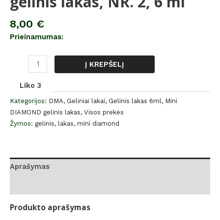
gelinis lakas, NR. 2, 6 ml
8,00
€
Prieinamumas:
Į KREPŠELĮ
Liko 3
Kategorijos:
DMA
,
Geliniai lakai
,
Gelinis lakas 6ml
,
Mini
DIAMOND gelinis lakas
,
Visos prekės
Žymos:
gelinis
,
lakas
,
mini diamond
Aprašymas
Atsiliepimai (0)
Produkto aprašymas