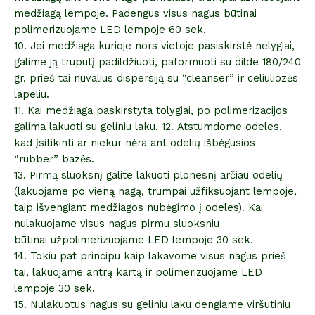
medžiagą lempoje. Padengus visus nagus būtinai
polimerizuojame LED lempoje 60 sek.
10. Jei medžiaga kurioje nors vietoje pasiskirstė nelygiai,
galime ją truputį padildžiuoti, paformuoti su dilde 180/240
gr. prieš tai nuvalius dispersiją su “cleanser” ir celiuliozės
lapeliu.
11. Kai medžiaga paskirstyta tolygiai, po polimerizacijos
galima lakuoti su geliniu laku. 12. Atstumdome odeles,
kad įsitikinti ar niekur nėra ant odelių išbėgusios
“rubber” bazės.
13. Pirmą sluoksnį galite lakuoti plonesnį arčiau odelių
(lakuojame po vieną nagą, trumpai užfiksuojant lempoje,
taip išvengiant medžiagos nubėgimo į odeles). Kai
nulakuojame visus nagus pirmu sluoksniu
būtinai užpolimerizuojame LED lempoje 30 sek.
14. Tokiu pat principu kaip lakavome visus nagus prieš
tai, lakuojame antrą kartą ir polimerizuojame LED
lempoje 30 sek.
15. Nulakuotus nagus su geliniu laku dengiame viršutiniu