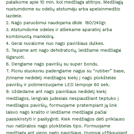
palaikome apie 10 min. kol medžiaga atitirps. Medžiagą
nustumdome su odelių atstumėju arba apelsinmedžio
lazdele.
2. Nago paruošimui naudojama dildė 180/240gr.
3. Atstumdome odeles ir atliekame aparatinį arba
kombinuotą manikiūrą.
4. Gerai nuvalome nuo nago paviršiaus dulkes.
5. Tepame ant nago dehidratorių, leidžiame medžiagai
išgaruoti.
6. Dengiame nago paviršių su super bondu.
7. Plonu sluoksniu padengiame nagus su “rubber” base,
įtriname nedidelį medžiagos kiekį į nago plokštelės
paviršių ir polimerizuojame LED lempoje 60 sek.
9. Uždedame ant nago paviršiaus nedidelį kiekį
medžiagos, lengvais judesiais nespaudžiant teptuko į
medžiagos paviršių, formuojame pratempiant ją link
laisvo nago krašto ir leidžiame medžiagai pačiai
pasiskirstyti ir pasilyginti. Kiek medžiagos dėti priklauso
nuo natūralios nago plokštelės tipo. Formuojame
medžiagą ant vieno nago paviršiaus, trumpai užfiksuojant