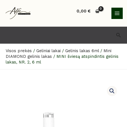
Pereiti
MAI
prie
0,00
€
MEN
turinio
Paie
Visos prekės
/
Geliniai lakai
/
Gelinis lakas 6ml
/
Mini
DIAMOND gelinis lakas
/
MINI šviesą atspindintis gelinis
lakas, NR. 2, 6 ml
produkto
kiekis:
MINI
šviesą
atspindintis
gelinis
lakas,