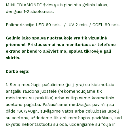
MINI “DIAMOND” šviesą atspindintis gelinis lakas,
dengiasi 1-2 sluoksniais.
Polimerizacija: LED 60 sek. / UV 2 min. / CCFL 90 sek.
Gelinio lako spalva nuotraukoje yra tik vizualinė
priemonė. Priklausomai nuo monitoriaus ar telefono
ekrano ar bendro apšvietimo, spalva tikrovėje gali
skirtis.
Darbo eiga:
1. Seną medžiagą pašalinime (jei ji yra) su kietmetalio
antgaliu raudona juostele (rekomenduojame tik
meistrams su praktika) arba nutirpiname kosmetinio
acetono pagalba. Pašiaušiame medžiagos paviršių su
dilde 180/240gr., suvilgome vatos arba celiuliozės lapelį
su acetonu, uždedame tik ant medžiagos paviršiaus, kad
skystis nekontaktuotu su oda, uždengiame su folija ir