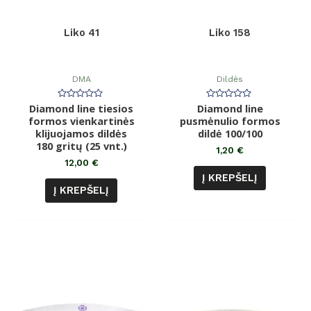
Liko 41
Liko 158
DMA
Dildės
Diamond line tiesios
Įvertinimas:
Diamond line
Įvertinimas:
0
0
formos vienkartinės
pusmėnulio formos
iš
iš
klijuojamos dildės
5
dildė 100/100
5
180 gritų (25 vnt.)
1,20
€
12,00
€
Į KREPŠELĮ
Į KREPŠELĮ