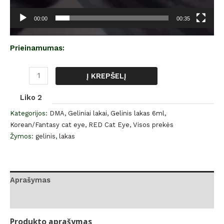
00:00
00:35
Prieinamumas:
Į KREPŠELĮ
Liko 2
Kategorijos:
DMA
,
Geliniai lakai
,
Gelinis lakas 6ml
,
Korean/Fantasy cat eye
,
RED Cat Eye
,
Visos prekės
Žymos:
gelinis
,
lakas
Aprašymas
Atsiliepimai (0)
Produkto aprašymas