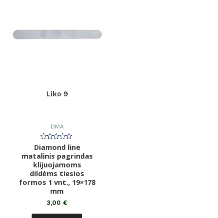
Liko 9
DMA
Diamond line
Įvertinimas:
0
matalinis pagrindas
iš
klijuojamoms
5
dildėms tiesios
formos 1 vnt., 19×178
mm
3,00
€