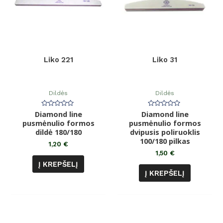
Liko 221
Liko 31
Dildės
Dildės
Diamond line
Įvertinimas:
Diamond line
Įvertinimas:
0
0
pusmėnulio formos
pusmėnulio formos
iš
iš
dildė 180/180
5
dvipusis poliruoklis
5
100/180 pilkas
1,20
€
1,50
€
Į KREPŠELĮ
Į KREPŠELĮ