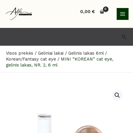
Pereiti
MAI
prie
0,00
€
MEN
turinio
Paie
Visos prekės
/
Geliniai lakai
/
Gelinis lakas 6ml
/
Korean/Fantasy cat eye
/
MINI “KOREAN” cat eye,
gelinis lakas, NR. 2, 6 ml
produkto
kiekis:
MINI
“KOREAN”
cat
eye,
gelinis