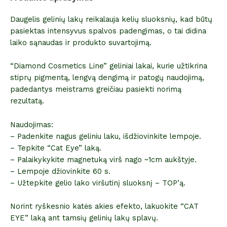
Daugelis gelinių lakų reikalauja kelių sluoksnių, kad būtų
pasiektas intensyvus spalvos padengimas, o tai didina
laiko sąnaudas ir produkto suvartojimą.
“Diamond Cosmetics Line” geliniai lakai, kurie užtikrina
stiprų pigmentą, lengvą dengimą ir patogų naudojimą,
padedantys meistrams greičiau pasiekti norimą
rezultatą.
Naudojimas:
– Padenkite nagus geliniu laku, išdžiovinkite lempoje.
– Tepkite “Cat Eye” laką.
– Palaikykykite magnetuką virš nago ~1cm aukštyje.
– Lempoje džiovinkite 60 s.
– Užtepkite gelio lako viršutinį sluoksnį – TOP’ą.
Norint ryškesnio katės akies efekto, lakuokite “CAT
EYE” laką ant tamsių gelinių lakų splavų.