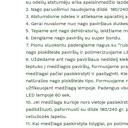
su odelių atstumėju arba apelsinmedžio lazde
2. Nago paruošimui naudojama dildė 180/240
3. Atstumdome odeles ir atliekame aparatinį 
4. Gerai nuvalome nuo nago paviršiaus dulkes
5. Tepame ant nago dehidratorių, leidžiame me
6. Dengiame nago paviršių su super bondu.
7. Plonu sluoksniu padengiame nagus su “rubb
nago plokštelės paviršių ir polimerizuojame L
9. Uždedame ant nago paviršiaus nedidelį kiek
teptuko į medžiagos paviršių, formuojame prat
medžiagai pačiai pasiskirstyti ir pasilyginti. 
natūralios nago plokštelės tipo. Formuojame 
užfiksuojant medžiagą lempoje. Padengus vis
LED lempoje 60 sek.
10. Jei medžiaga kurioje nors vietoje pasiskirst
padildžiuoti, paformuoti su dilde 180/240 gr. pr
celiuliozės lapeliu.
11. Kai medžiaga paskirstyta tolygiai, po polime