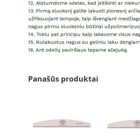
12. Atstumdome odeles, kad įsitikinti ar nieku
13. Pirmą sluoksnį galite lakuoti plonesnį arč
užfiksuojant lempoje, taip išvengiant medžiag
nagus pirmu sluoksniu būtinai užpolimerizuo
14. Tokiu pat principu kaip lakavome visus na
15. Nulakuotus nagus su geliniu laku dengiam
16. Ant odelių paviršiaus tepame aliejuką.
Panašūs produktai