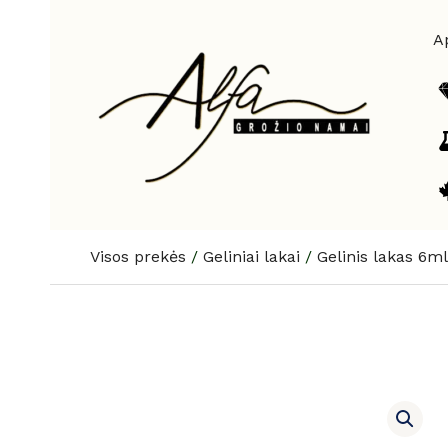
Pereiti
prie
A
turinio
Visos prekės
/
Geliniai lakai
/
Gelinis lakas 6ml