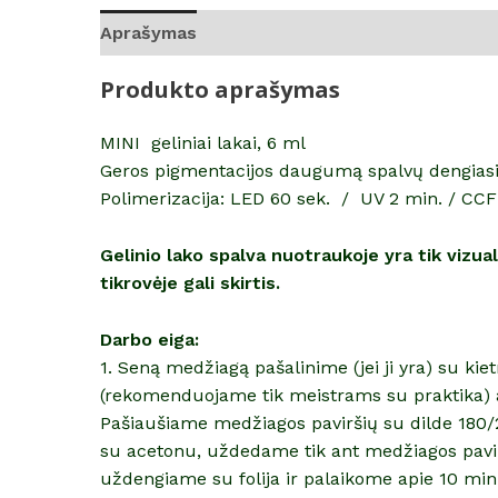
Aprašymas
Atsiliepimai (0)
Produkto aprašymas
MINI geliniai lakai, 6 ml
Geros pigmentacijos daugumą spalvų dengiasi i
Polimerizacija: LED 60 sek. / UV 2 min. / CCF
Gelinio lako spalva nuotraukoje yra tik vizu
tikrovėje gali skirtis.
Darbo eiga:
1. Seną medžiagą pašalinime (jei ji yra) su ki
(rekomenduojame tik meistrams su praktika) 
Pašiaušiame medžiagos paviršių su dilde 180/2
su acetonu, uždedame tik ant medžiagos pavir
uždengiame su folija ir palaikome apie 10 mi