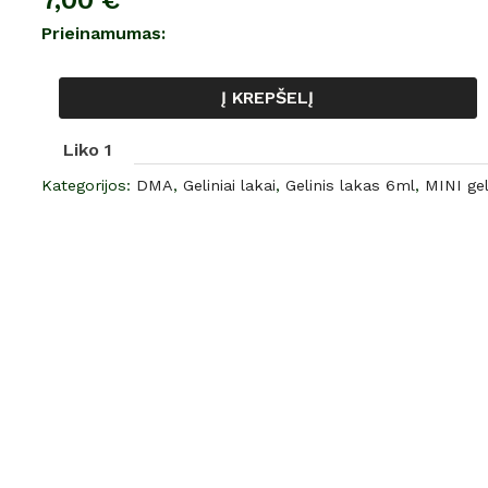
7,00
€
gelinis
Prieinamumas:
lakas,
NR.
Į KREPŠELĮ
88,
6
Liko 1
ml
Kategorijos:
DMA
,
Geliniai lakai
,
Gelinis lakas 6ml
,
MINI gel