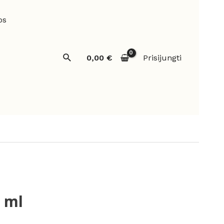
os
Paieška
0,00
€
Prisijungti
6 ml