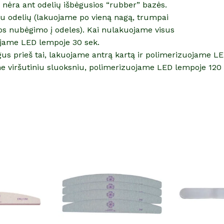
r nėra ant odelių išbėgusios “rubber” bazės.
iau odelių (lakuojame po vieną nagą, trumpai
os nubėgimo į odeles). Kai nulakuojame visus
jame LED lempoje 30 sek.
gus prieš tai, lakuojame antrą kartą ir polimerizuojame L
e viršutiniu sluoksniu, polimerizuojame LED lempoje 120 