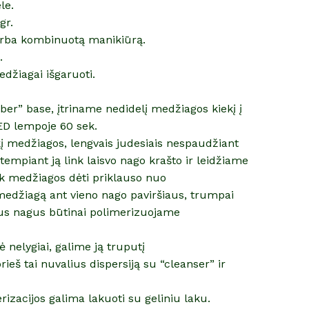
le.
gr.
arba kombinuotą manikiūrą.
.
džiagai išgaruoti.
er” base, įtriname nedidelį medžiagos kiekį į
ED lempoje 60 sek.
į medžiagos, lengvais judesiais nespaudžiant
empiant ją link laisvo nago krašto ir leidžiame
Kiek medžiagos dėti priklauso nuo
medžiagą ant vieno nago paviršiaus, trumpai
us nagus būtinai polimerizuojame
ė nelygiai, galime ją truputį
ieš tai nuvalius dispersiją su “cleanser” ir
rizacijos galima lakuoti su geliniu laku.