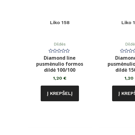
Liko 158
Liko 
Dildės
Dild
Diamond line
Diamond
Įvertinimas:
Įvertin
0
0
pusmėnulio formos
pusmėnuli
iš
iš
5
5
dildė 100/100
dildė 15
1,20
€
1,20
Į KREPŠELĮ
Į KREP