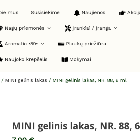
pie mus
Susisiekime
Naujienos
Akcij
Nagų priemonės
Įrankiai / Įranga
Aromatic •89•
Plaukų priežiūra
Naujoko krepšelis
Mokymai
/
MINI gelinis lakas
/
MINI gelinis lakas, NR. 88, 6 ml
MINI gelinis lakas, NR. 88, 
produkto
kiekis:
MINI