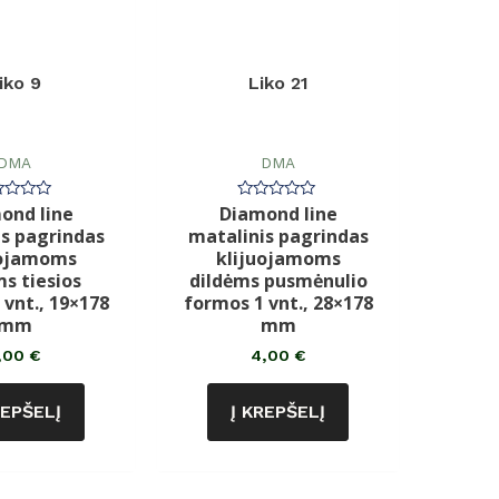
iko 9
Liko 21
DMA
DMA
ond line
Diamond line
rtinimas:
Įvertinimas:
0
s pagrindas
matalinis pagrindas
iš
5
uojamoms
klijuojamoms
ms tiesios
dildėms pusmėnulio
 vnt., 19×178
formos 1 vnt., 28×178
mm
mm
,00
€
4,00
€
REPŠELĮ
Į KREPŠELĮ