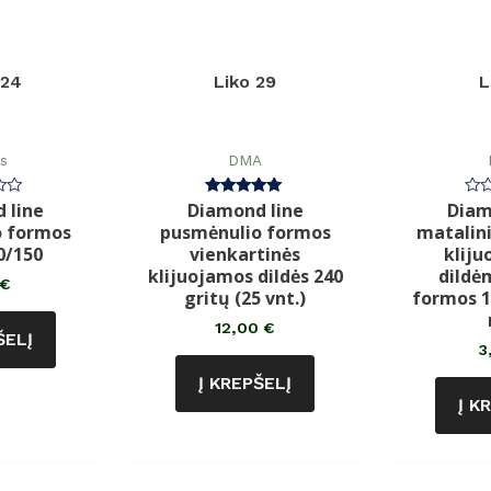
124
Liko 29
L
ės
DMA
 line
Diamond line
Diam
imas:
Įvertinimas:
Įve
5.00
0
o formos
pusmėnulio formos
matalini
iš 5
iš
5
0/150
vienkartinės
klij
klijuojamos dildės 240
dildė
€
gritų (25 vnt.)
formos 1
12,00
€
ŠELĮ
3
Į KREPŠELĮ
Į K