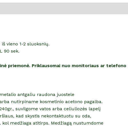
š vieno 1-2 sluoksnių.
L 90 sek.
alinė priemonė. Priklausomai nuo monitoriaus ar telefono
etmetalio antgaliu raudona juostele
arba nutirpiname kosmetinio acetono pagalba.
40gr., suvilgome vatos arba celiuliozės lapelį
šiaus, kad skystis nekontaktuotu su oda,
n. kol medžiaga atitirps. Medžiagą nustumdome