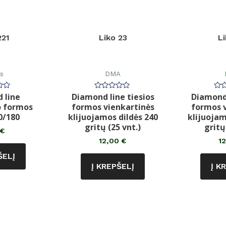
221
Liko 23
L
ės
DMA
 line
Diamond line tiesios
Diamond 
imas:
Įvertinimas:
Įve
0
0
o formos
formos vienkartinės
formos v
iš
iš
5
5
0/180
klijuojamos dildės 240
klijuojam
gritų (25 vnt.)
gritų
€
12,00
€
1
ŠELĮ
Į KREPŠELĮ
Į K