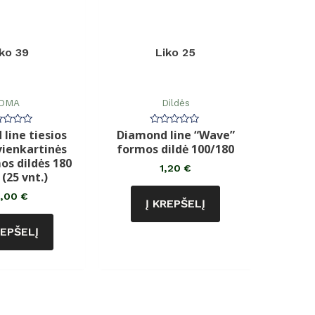
iko 39
Liko 25
DMA
Dildės
line tiesios
Diamond line “Wave”
rtinimas:
Įvertinimas:
0
ienkartinės
formos dildė 100/180
iš
5
os dildės 180
1,20
€
 (25 vnt.)
2,00
€
Į KREPŠELĮ
REPŠELĮ