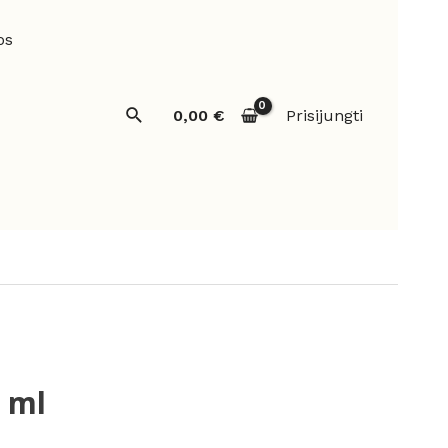
os
Paieška
0,00
€
Prisijungti
6 ml