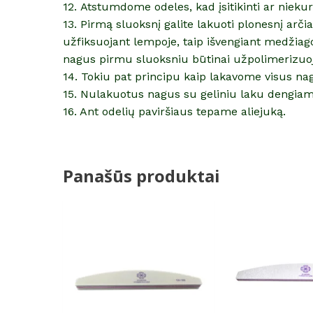
12. Atstumdome odeles, kad įsitikinti ar nieku
13. Pirmą sluoksnį galite lakuoti plonesnį arč
užfiksuojant lempoje, taip išvengiant medžiag
nagus pirmu sluoksniu būtinai užpolimerizuo
14. Tokiu pat principu kaip lakavome visus na
15. Nulakuotus nagus su geliniu laku dengiam
16. Ant odelių paviršiaus tepame aliejuką.
Panašūs produktai