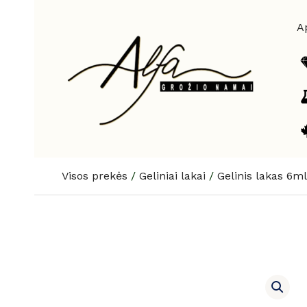
Pereiti
prie
A
turinio
Visos prekės
/
Geliniai lakai
/
Gelinis lakas 6ml