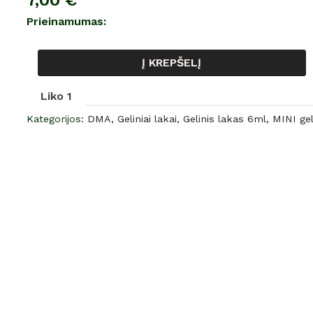
7,00
€
gelinis
Prieinamumas:
lakas,
NR.
Į KREPŠELĮ
78,
6
Liko 1
ml
Kategorijos:
DMA
,
Geliniai lakai
,
Gelinis lakas 6ml
,
MINI gel