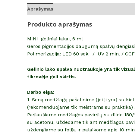
Aprašymas
Atsiliepimai (0)
Produkto aprašymas
MINI geliniai lakai, 6 ml
Geros pigmentacijos daugumą spalvų dengiasi i
Polimerizacija: LED 60 sek. / UV 2 min. / CCF
Gelinio lako spalva nuotraukoje yra tik vizu
tikrovėje gali skirtis.
Darbo eiga:
1. Seną medžiagą pašalinime (jei ji yra) su ki
(rekomenduojame tik meistrams su praktika) 
Pašiaušiame medžiagos paviršių su dilde 180/2
su acetonu, uždedame tik ant medžiagos pavir
uždengiame su folija ir palaikome apie 10 mi