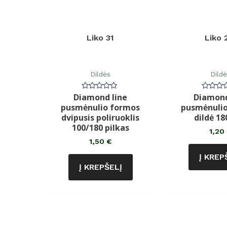
Liko 31
Liko 
Dildės
Dild
Diamond line
Diamond
Įvertinimas:
Įvertin
0
0
pusmėnulio formos
pusmėnuli
iš
iš
5
5
dvipusis poliruoklis
dildė 18
100/180 pilkas
1,20
1,50
€
Į KREP
Į KREPŠELĮ