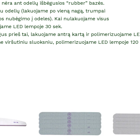
r nėra ant odelių išbėgusios “rubber” bazės.
iau odelių (lakuojame po vieną nagą, trumpai
os nubėgimo į odeles). Kai nulakuojame visus
jame LED lempoje 30 sek.
gus prieš tai, lakuojame antrą kartą ir polimerizuojame L
e viršutiniu sluoksniu, polimerizuojame LED lempoje 120 