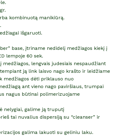
le.
gr.
arba kombinuotą manikiūrą.
.
džiagai išgaruoti.
er” base, įtriname nedidelį medžiagos kiekį į
ED lempoje 60 sek.
į medžiagos, lengvais judesiais nespaudžiant
empiant ją link laisvo nago krašto ir leidžiame
Kiek medžiagos dėti priklauso nuo
medžiagą ant vieno nago paviršiaus, trumpai
us nagus būtinai polimerizuojame
ė nelygiai, galime ją truputį
ieš tai nuvalius dispersiją su “cleanser” ir
rizacijos galima lakuoti su geliniu laku.