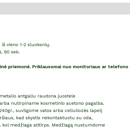
š vieno 1-2 sluoksnių.
L 90 sek.
alinė priemonė. Priklausomai nuo monitoriaus ar telefono
etmetalio antgaliu raudona juostele
arba nutirpiname kosmetinio acetono pagalba.
40gr., suvilgome vatos arba celiuliozės lapelį
šiaus, kad skystis nekontaktuotu su oda,
n. kol medžiaga atitirps. Medžiagą nustumdome