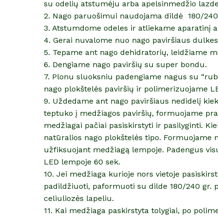
su odelių atstumėju arba apelsinmedžio lazde
2. Nago paruošimui naudojama dildė 180/240
3. Atstumdome odeles ir atliekame aparatinį 
4. Gerai nuvalome nuo nago paviršiaus dulkes
5. Tepame ant nago dehidratorių, leidžiame me
6. Dengiame nago paviršių su super bondu.
7. Plonu sluoksniu padengiame nagus su “rubb
nago plokštelės paviršių ir polimerizuojame L
9. Uždedame ant nago paviršiaus nedidelį kiek
teptuko į medžiagos paviršių, formuojame prat
medžiagai pačiai pasiskirstyti ir pasilyginti. 
natūralios nago plokštelės tipo. Formuojame 
užfiksuojant medžiagą lempoje. Padengus vis
LED lempoje 60 sek.
10. Jei medžiaga kurioje nors vietoje pasiskirst
padildžiuoti, paformuoti su dilde 180/240 gr. pr
celiuliozės lapeliu.
11. Kai medžiaga paskirstyta tolygiai, po polime