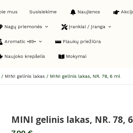
pie mus
Susisiekime
Naujienos
Akcij
Nagų priemonės
Įrankiai / Įranga
Aromatic •89•
Plaukų priežiūra
Naujoko krepšelis
Mokymai
/
MINI gelinis lakas
/
MINI gelinis lakas, NR. 78, 6 ml
MINI gelinis lakas, NR. 78, 
produkto
kiekis:
MINI