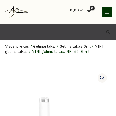
Pereiti
MAI
prie
0,00
€
MEN
turinio
Paie
Visos prekės
/
Geliniai lakai
/
Gelinis lakas 6ml
/
MINI
gelinis lakas
/
MINI gelinis lakas, NR. 59, 6 ml
produkto
kiekis:
MINI
gelinis
lakas,
NR.
59,
6