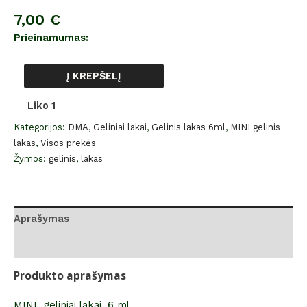
7,00
€
Prieinamumas:
Į KREPŠELĮ
Liko 1
Kategorijos:
DMA
,
Geliniai lakai
,
Gelinis lakas 6ml
,
MINI gelinis
lakas
,
Visos prekės
Žymos:
gelinis
,
lakas
Aprašymas
Atsiliepimai (0)
Produkto aprašymas
MINI geliniai lakai, 6 ml