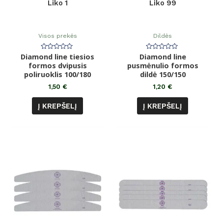
Liko 1
Liko 99
Visos prekės
Dildės
Diamond line tiesios
Įvertinimas:
Diamond line
Įvertinimas:
0
0
formos dvipusis
pusmėnulio formos
iš
iš
poliruoklis 100/180
5
dildė 150/150
5
1,50
€
1,20
€
Į KREPŠELĮ
Į KREPŠELĮ