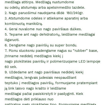
medžiaga atitirps. Medžiagą nustumdome
su odelių atstumėju arba apelsinmedžio lazdele.
2. Nago paruošimui naudojama dildė 180/240gr.
3. Atstumdome odeles ir atliekame aparatinį arba
kombinuotą manikiūrą.
4. Gerai nuvalome nuo nago paviršiaus dulkes.
5. Tepame ant nago dehidratorių, leidžiame medžiagai
išgaruoti.
6. Dengiame nago paviršių su super bondu.
7. Plonu sluoksniu padengiame nagus su “rubber” base,
įtriname nedidelį medžiagos kiekį į
nago plokštelės paviršių ir polimerizuojame LED lempoje
60 sek.
9. Uždedame ant nago paviršiaus nedidelį kiekį
medžiagos, lengvais judesiais nespaudžiant
teptuko į medžiagos paviršių, formuojame pratempiant
ją link laisvo nago krašto ir leidžiame
medžiagai pačiai pasiskirstyti ir pasilyginti. Kiek
medžiagos dėti priklauso nuo
natūralios nago plokštelės tipo. Formuojame medžiagą