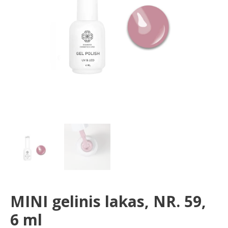
ml
MINI gelinis lakas, NR. 59,
6 ml