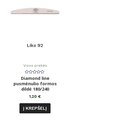
Liko 92
Visos prekės
Diamond line
Įvertinimas:
0
pusmėnulio formos
iš
dildė 180/240
5
1,20
€
Į KREPŠELĮ