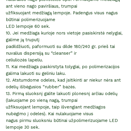
ant vieno nago paviršiaus, trumpai
užfiksuojant medžiagą lempoje. Padengus visus nagus
būtinai polimerizuojame
LED lempoje 60 sek.
10. Jei medžiaga kurioje nors vietoje pasiskirstė nelygiai,
galime ją truputį
padildžiuoti, paformuoti su dilde 180/240 gr. prieš tai
nuvalius dispersiją su “cleanser” ir
celiuliozės lapeliu.
11. Kai medžiaga paskirstyta tolygiai, po polimerizacijos
galima lakuoti su geliniu laku.
12. Atstumdome odeles, kad įsitikinti ar niekur nėra ant
odelių išbėgusios “rubber” bazės.
13. Pirmą sluoksnį galite lakuoti plonesnį arčiau odelių
(lakuojame po vieną nagą, trumpai
užfiksuojant lempoje, taip išvengiant medžiagos
nubėgimo į odeles). Kai nulakuojame visus
nagus pirmu sluoksniu būtinai užpolimerizuojame LED
lempoje 30 sek.