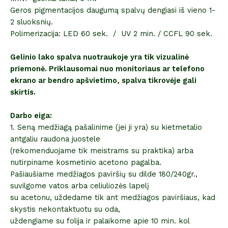
Geros pigmentacijos daugumą spalvų dengiasi iš vieno 1-
2 sluoksnių.
Polimerizacija: LED 60 sek. / UV 2 min. / CCFL 90 sek.
Gelinio lako spalva nuotraukoje yra tik vizualinė
priemonė. Priklausomai nuo monitoriaus ar telefono
ekrano ar bendro apšvietimo, spalva tikrovėje gali
skirtis.
Darbo eiga:
1. Seną medžiagą pašalinime (jei ji yra) su kietmetalio
antgaliu raudona juostele
(rekomenduojame tik meistrams su praktika) arba
nutirpiname kosmetinio acetono pagalba.
Pašiaušiame medžiagos paviršių su dilde 180/240gr.,
suvilgome vatos arba celiuliozės lapelį
su acetonu, uždedame tik ant medžiagos paviršiaus, kad
skystis nekontaktuotu su oda,
uždengiame su folija ir palaikome apie 10 min. kol