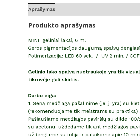
Aprašymas
Atsiliepimai (0)
Produkto aprašymas
MINI geliniai lakai, 6 ml
Geros pigmentacijos daugumą spalvų dengiasi i
Polimerizacija: LED 60 sek. / UV 2 min. / CCF
Gelinio lako spalva nuotraukoje yra tik vizu
tikrovėje gali skirtis.
Darbo eiga:
1. Seną medžiagą pašalinime (jei ji yra) su ki
(rekomenduojame tik meistrams su praktika) 
Pašiaušiame medžiagos paviršių su dilde 180/2
su acetonu, uždedame tik ant medžiagos pavir
uždengiame su folija ir palaikome apie 10 mi