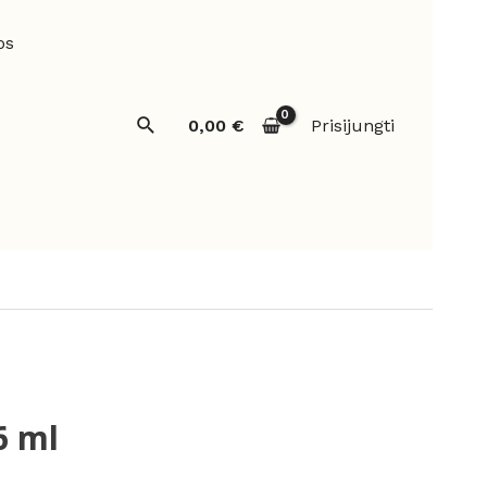
os
Paieška
0,00
€
Prisijungti
6 ml