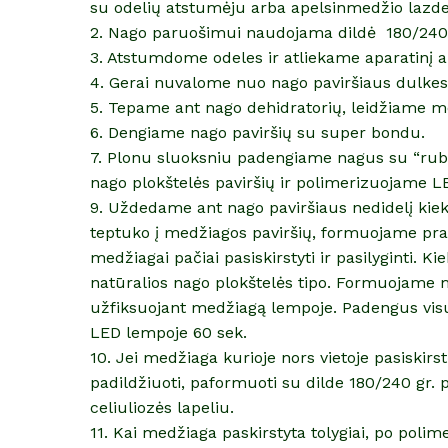
su odelių atstumėju arba apelsinmedžio lazde
2. Nago paruošimui naudojama dildė 180/240
3. Atstumdome odeles ir atliekame aparatinį 
4. Gerai nuvalome nuo nago paviršiaus dulkes
5. Tepame ant nago dehidratorių, leidžiame me
6. Dengiame nago paviršių su super bondu.
7. Plonu sluoksniu padengiame nagus su “rubb
nago plokštelės paviršių ir polimerizuojame L
9. Uždedame ant nago paviršiaus nedidelį kiek
teptuko į medžiagos paviršių, formuojame prat
medžiagai pačiai pasiskirstyti ir pasilyginti. 
natūralios nago plokštelės tipo. Formuojame 
užfiksuojant medžiagą lempoje. Padengus vis
LED lempoje 60 sek.
10. Jei medžiaga kurioje nors vietoje pasiskirst
padildžiuoti, paformuoti su dilde 180/240 gr. pr
celiuliozės lapeliu.
11. Kai medžiaga paskirstyta tolygiai, po polime