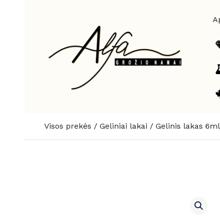
Pereiti
prie
A
turinio
Visos prekės
/
Geliniai lakai
/
Gelinis lakas 6ml