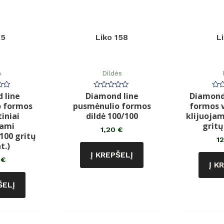
 5
Liko 158
L
A
Dildės
 line
Diamond line
Diamond 
imas:
Įvertinimas:
Įve
0
0
o formos
pusmėnulio formos
formos v
iš
iš
5
5
iniai
dildė 100/100
klijuojam
jami
gritų
1,20
€
 100 gritų
1
t.)
Į KREPŠELĮ
0
€
Į K
ŠELĮ