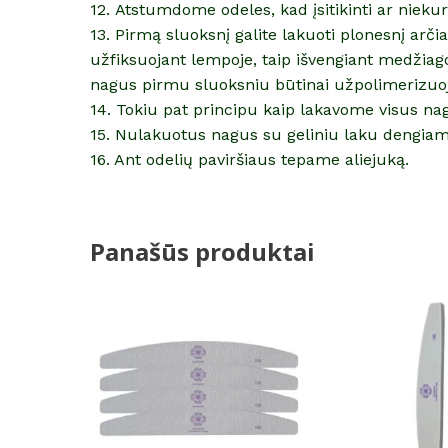
12. Atstumdome odeles, kad įsitikinti ar nieku
13. Pirmą sluoksnį galite lakuoti plonesnį arč
užfiksuojant lempoje, taip išvengiant medžiag
nagus pirmu sluoksniu būtinai užpolimerizuo
14. Tokiu pat principu kaip lakavome visus na
15. Nulakuotus nagus su geliniu laku dengiam
16. Ant odelių paviršiaus tepame aliejuką.
Panašūs produktai