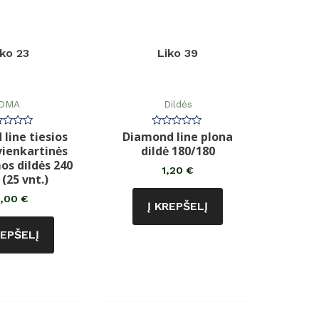
iko 23
Liko 39
DMA
Dildės
line tiesios
Diamond line plona
rtinimas:
Įvertinimas:
0
ienkartinės
dildė 180/180
iš
5
os dildės 240
1,20
€
 (25 vnt.)
2,00
€
Į KREPŠELĮ
REPŠELĮ