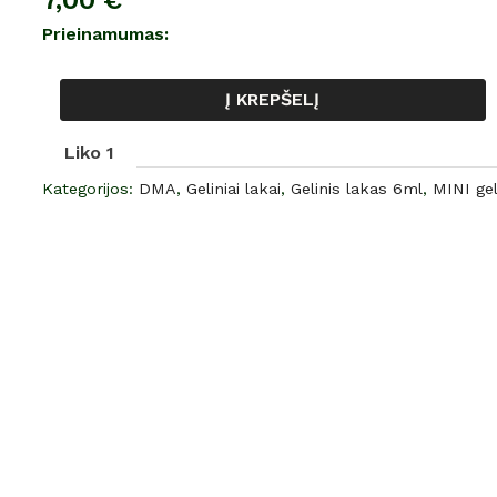
7,00
€
gelinis
Prieinamumas:
lakas,
NR.
Į KREPŠELĮ
327
6
Liko 1
ml
Kategorijos:
DMA
,
Geliniai lakai
,
Gelinis lakas 6ml
,
MINI gel