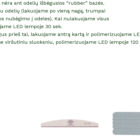
r nėra ant odelių išbėgusios “rubber” bazės.
iau odelių (lakuojame po vieną nagą, trumpai
os nubėgimo į odeles). Kai nulakuojame visus
jame LED lempoje 30 sek.
gus prieš tai, lakuojame antrą kartą ir polimerizuojame L
e viršutiniu sluoksniu, polimerizuojame LED lempoje 120 