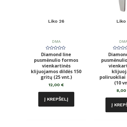
Liko 26
Liko
DMA
DM
Diamond line
Diamond
Įvertinimas:
Įvertin
0
0
pusmėnulio formos
pusmėnuli
iš
iš
5
5
vienkartinės
vienkart
klijuojamos dildės 150
klijuo
gritų (25 vnt.)
poliruokliai
(10 vn
12,00
€
8,0
Į KREPŠELĮ
Į KREP