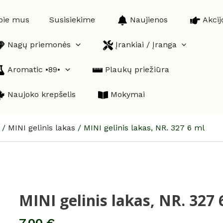
pie mus
Susisiekime
Naujienos
Akcij
Nagų priemonės
Įrankiai / Įranga
Aromatic •89•
Plaukų priežiūra
Naujoko krepšelis
Mokymai
/
MINI gelinis lakas
/
MINI gelinis lakas, NR. 327 6 ml
MINI gelinis lakas, NR. 327 
produkto
kiekis:
MINI