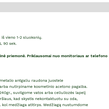
š vieno 1-2 sluoksnių.
L 90 sek.
alinė priemonė. Priklausomai nuo monitoriaus ar telefono
etmetalio antgaliu raudona juostele
arba nutirpiname kosmetinio acetono pagalba.
40gr., suvilgome vatos arba celiuliozės lapelį
šiaus, kad skystis nekontaktuotu su oda,
n. kol medžiaga atitirps. Medžiagą nustumdome