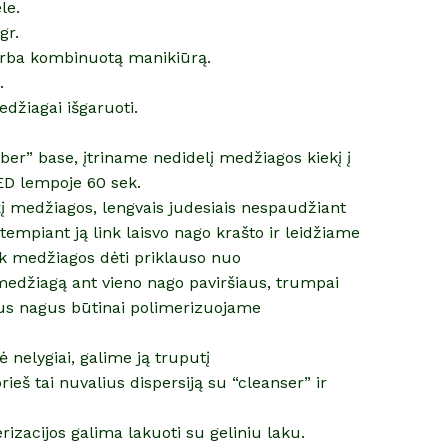
le.
gr.
arba kombinuotą manikiūrą.
.
džiagai išgaruoti.
er” base, įtriname nedidelį medžiagos kiekį į
ED lempoje 60 sek.
į medžiagos, lengvais judesiais nespaudžiant
empiant ją link laisvo nago krašto ir leidžiame
Kiek medžiagos dėti priklauso nuo
medžiagą ant vieno nago paviršiaus, trumpai
us nagus būtinai polimerizuojame
ė nelygiai, galime ją truputį
ieš tai nuvalius dispersiją su “cleanser” ir
rizacijos galima lakuoti su geliniu laku.