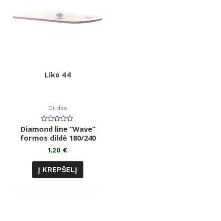
Liko 44
Dildės
Diamond line “Wave”
Įvertinimas:
0
formos dildė 180/240
iš
5
1,20
€
Į KREPŠELĮ