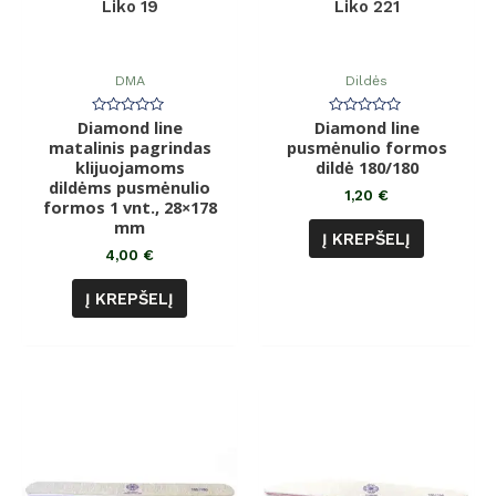
Liko 19
Liko 221
DMA
Dildės
Diamond line
Įvertinimas:
Diamond line
Įvertinimas:
0
0
matalinis pagrindas
pusmėnulio formos
iš
iš
klijuojamoms
5
dildė 180/180
5
dildėms pusmėnulio
1,20
€
formos 1 vnt., 28×178
mm
Į KREPŠELĮ
4,00
€
Į KREPŠELĮ