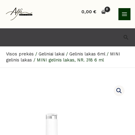
Pereiti
MAI
prie
0,00
€
MEN
turinio
Paie
Visos prekės
/
Geliniai lakai
/
Gelinis lakas 6ml
/
MINI
gelinis lakas
/
MINI gelinis lakas, NR. 318 6 ml
produkto
kiekis:
MINI
gelinis
lakas,
NR.
318
6