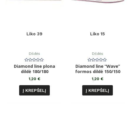
Liko 39
Liko 15
Dildės
Dildės
Diamond line plona
Įvertinimas:
Diamond line “Wave”
Įvertinimas:
0
0
dildė 180/180
formos dildė 150/150
iš
iš
5
5
1,20
€
1,20
€
Į KREPŠELĮ
Į KREPŠELĮ