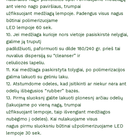
ant vieno nago paviršiaus, trumpai
užfiksuojant medžiagą lempoje. Padengus visus nagus
būtinai polimerizuojame
LED lempoje 60 sek.
10. Jei medžiaga kurioje nors vietoje pasiskirstė nelygiai,
galime ją truputį
padildžiuoti, paformuoti su dilde 180/240 gr. prieš tai
nuvalius dispersiją su “cleanser” ir
celiuliozės lapeliu.
11. Kai medžiaga paskirstyta tolygiai, po polimerizacijos
galima lakuoti su geliniu laku.
12. Atstumdome odeles, kad įsitikinti ar niekur nėra ant
odelių išbėgusios “rubber” bazės.
13. Pirmą sluoksnį galite lakuoti plonesnį arčiau odelių
(lakuojame po vieną nagą, trumpai
užfiksuojant lempoje, taip išvengiant medžiagos
nubėgimo į odeles). Kai nulakuojame visus
nagus pirmu sluoksniu būtinai užpolimerizuojame LED
lempoje 30 sek.