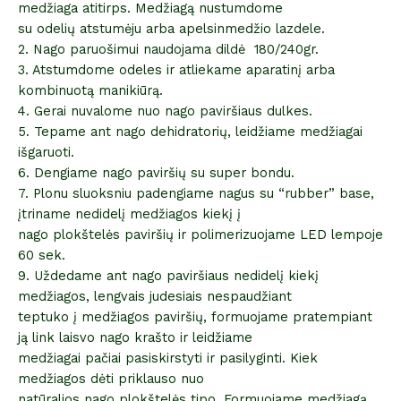
medžiaga atitirps. Medžiagą nustumdome
su odelių atstumėju arba apelsinmedžio lazdele.
2. Nago paruošimui naudojama dildė 180/240gr.
3. Atstumdome odeles ir atliekame aparatinį arba
kombinuotą manikiūrą.
4. Gerai nuvalome nuo nago paviršiaus dulkes.
5. Tepame ant nago dehidratorių, leidžiame medžiagai
išgaruoti.
6. Dengiame nago paviršių su super bondu.
7. Plonu sluoksniu padengiame nagus su “rubber” base,
įtriname nedidelį medžiagos kiekį į
nago plokštelės paviršių ir polimerizuojame LED lempoje
60 sek.
9. Uždedame ant nago paviršiaus nedidelį kiekį
medžiagos, lengvais judesiais nespaudžiant
teptuko į medžiagos paviršių, formuojame pratempiant
ją link laisvo nago krašto ir leidžiame
medžiagai pačiai pasiskirstyti ir pasilyginti. Kiek
medžiagos dėti priklauso nuo
natūralios nago plokštelės tipo. Formuojame medžiagą