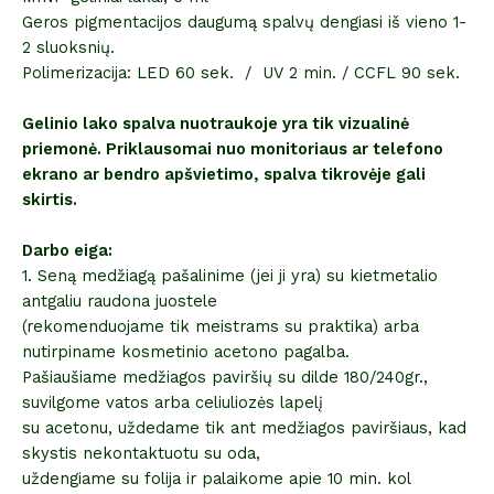
Geros pigmentacijos daugumą spalvų dengiasi iš vieno 1-
2 sluoksnių.
Polimerizacija: LED 60 sek. / UV 2 min. / CCFL 90 sek.
Gelinio lako spalva nuotraukoje yra tik vizualinė
priemonė. Priklausomai nuo monitoriaus ar telefono
ekrano ar bendro apšvietimo, spalva tikrovėje gali
skirtis.
Darbo eiga:
1. Seną medžiagą pašalinime (jei ji yra) su kietmetalio
antgaliu raudona juostele
(rekomenduojame tik meistrams su praktika) arba
nutirpiname kosmetinio acetono pagalba.
Pašiaušiame medžiagos paviršių su dilde 180/240gr.,
suvilgome vatos arba celiuliozės lapelį
su acetonu, uždedame tik ant medžiagos paviršiaus, kad
skystis nekontaktuotu su oda,
uždengiame su folija ir palaikome apie 10 min. kol