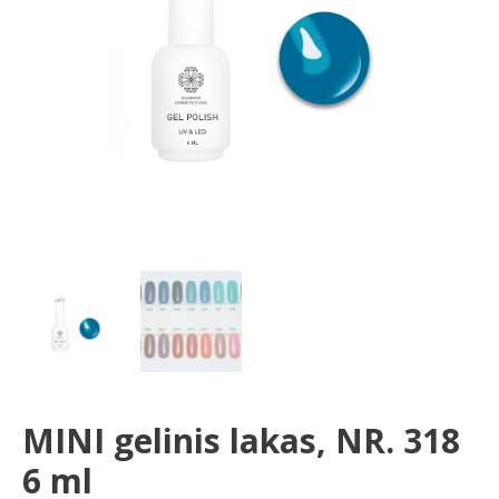
ml
MINI gelinis lakas, NR. 318
6 ml